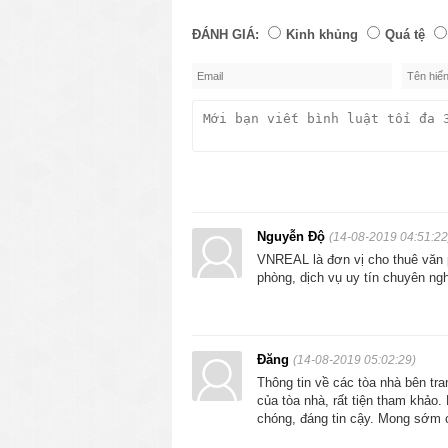
ĐÁNH GIÁ:
Kinh khủng
Quá tệ
Nguyễn Độ
(14-08-2019 04:51:22
VNREAL là đơn vị cho thuê văn p
1. T
ại sao nên chọn quận 1 làm đị
phòng, dịch vụ uy tín chuyên ngh
Theo điều tra, các
văn phòng cho th
doanh nghiệp tìm cho thuê văn phòng
phòng quận 1 làm địa điểm thuê văn 
Đăng
(14-08-2019 05:02:29)
Thông tin về các tòa nhà bên tra
1.1. Uy tín và giá trị
của tòa nhà, rất tiện tham khảo
chóng, đáng tin cậy. Mong sớm
Quận 1 là trung tâm của thành phố H
chênh lệch rất nhiều so với các quận