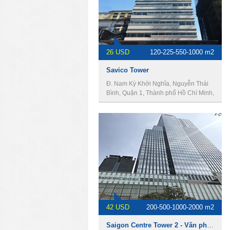
26 USD
120-225-550-1000 m2
Savico Tower
Đ. Nam Kỳ Khởi Nghĩa, Nguyễn Thái
Bình, Quận 1, Thành phố Hồ Chí Minh,
Việt Nam
42 USD
200-500-1000-2000 m2
Saigon Centre Tower 2 - Văn phòng cho thuê quận 1.