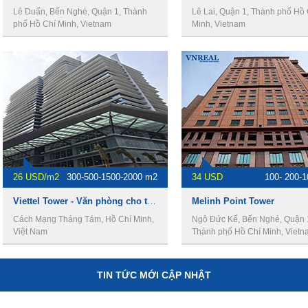
Lê Duẩn, Bến Nghé, Quận 1, Thành
Lê Lai, Quận 1, Thành phố Hồ 
phố Hồ Chí Minh, Vietnam
Minh, Vietnam
26 USD/m2
300-500-1500-2000 m2
34 USD
100- 200-
Viettel Tower - Văn phòng cho thuê quận 10.
Melinh Point Tower
Cách Mạng Tháng Tám, Hồ Chí Minh,
Ngô Đức Kế, Bến Nghé, Quận 
Việt Nam
Thành phố Hồ Chí Minh, Vietn
TIN TỨC MỚI CẬP NHẬT