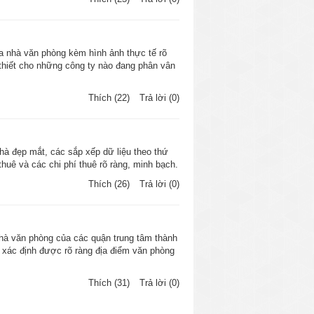
việc làm ăn lại càng thuận buồm xuôi
tòa nhà văn phòng kèm hình ảnh thực tế rõ
 thiết cho những công ty nào đang phân vân
Thích (22)
Trả lời (0)
cơ quan Nhà nước được đặt ở đây. Việc
h chóng hơn. Vì vậy, các doanh nghiệp
Hơn nữa, các doanh nghiệp chuyển thuế
nhà đẹp mắt, các sắp xếp dữ liệu theo thứ
 thuê và các chi phí thuê rõ ràng, minh bạch.
Thích (26)
Trả lời (0)
 tại quận 1 với nhiều phân khúc giá.
thuê văn phòng của các doanh nghiệp.
nhà văn phòng của các quận trung tâm thành
một văn phòng phù hợp và ổn định lâu
ưa xác định được rõ ràng địa điểm văn phòng
Thích (31)
Trả lời (0)
khác nhau. Từ cho thuê văn phòng thế