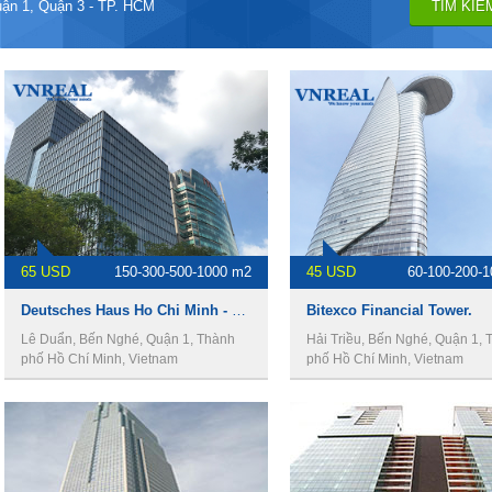
uận 1, Quận 3 - TP. HCM
65 USD
150-300-500-1000 m2
45 USD
60-100-200-
Deutsches Haus Ho Chi Minh - Văn phòng cho thuê quận 1.
Bitexco Financial Tower.
Lê Duẩn, Bến Nghé, Quận 1, Thành
Hải Triều, Bến Nghé, Quận 1, 
phố Hồ Chí Minh, Vietnam
phố Hồ Chí Minh, Vietnam