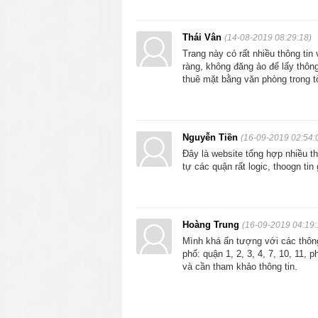
uy tín, giá trị và thu hút được nhiều
Ngoài ra, nếu như doanh nghiệp thuê
Thái Vân
(14-08-2019 08:29:18)
gió và phát đạt hơn.
Trang này có rất nhiều thông tin
ràng, không đăng ảo để lấy thôn
thuê mặt bằng văn phòng trong t
1.2. Tiết kiệm thời gian giao 
Vì quận 1 là trung tâm thành phố và 
giải quyết các thủ tục hành chính và
Nguyễn Tiền
(16-09-2019 02:54:
có thể tiết kiệm được khá nhiều thời
Đây là website tổng hợp nhiều t
về quận 1 cũng nhận được nhiều sự h
tự các quận rất logic, thoogn tin
1.3. Thuê văn phòng quận 1
Theo thống kê,
cho thuê văn phòng
Hoàng Trung
(16-09-2019 04:19:
Mỗi năm lại có thêm nhiều cao ốc, v
Mình khá ấn tượng với các thông
Vì vậy, khi tìm thuê văn phòng tại 
phố: quận 1, 2, 3, 4, 7, 10, 11,
dài, không cần phải luân chuyển văn 
và cần tham khảo thông tin.
1.4. Văn phòng cho thuê đa
Tại quận 1, có nhiều cao ốc cho thu