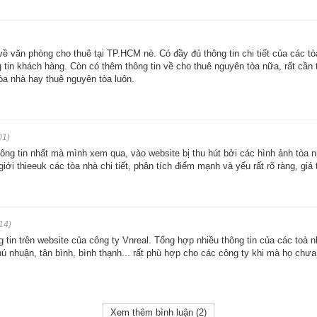
 khách hàng đến với doanh nghiệp hơn.
 được văn phòng quận 1 ở một vị trí đẹp, đúng phong thủy thì 
 về văn phòng cho thuê tại TP.HCM nè. Có đầy đủ thông tin chi tiết của các 
g tin khách hàng. Còn có thêm thông tin về cho thuê nguyên tòa nữa, rất cần
òa nhà hay thuê nguyên tòa luôn.
dịch
là khu vực phát triển nhất tại Hồ Chí Minh nên rất nhiều các 
 tiếp nhận các văn kiện từ doanh nghiệp tại quận 1 cũng nhan
01)
 gian giao dịch, giúp việc làm ăn kinh doanh thuận lợi hơn. 
hông tin nhất mà mình xem qua, vào website bị thu hút bởi các hình ảnh tòa 
ỗ trợ hơn từ các cơ quan chính quyền.
 giới thieeuk các tòa nhà chi tiết, phân tích điểm mạnh và yếu rất rõ ràng, giá
 ổn định hơn
 quận 1
hiện nay có hơn 800 cao ốc chuyên cho thuê văn phòng
14)
ăn phòng cho thuê tại quận 1 mới tăng lên để đáp ứng nhu cầu 
 tin trên website của công ty Vnreal. Tổng hợp nhiều thông tin của các toà 
quận 1, các doanh nghiệp sẽ không quá khó khăn để thuê được 
 phú nhuận, tân bình, bình thạnh... rất phù hợp cho các công ty khi mà họ ch
phòng nhiều lần.
 dạng
Xem thêm bình luận (
2
)
ê văn phòng và cũng có nhiều hình thức cho thuê văn phòng 