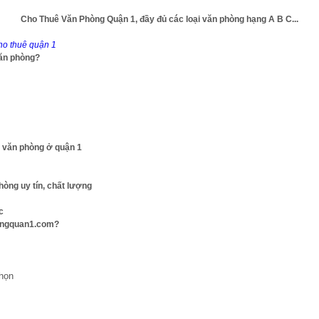
Cho Thuê Văn Phòng Quận 1, đầy đủ các loại văn phòng hạng A B C...
ho thuê quận 1
văn phòng?
ê văn phòng ở quận 1
phòng uy tín, chất lượng
c
hongquan1.com?
c
cho thuê văn phòng quận 1
đang cực kỳ phát triển và sôi 
 cần dịch vụ
cho thuê văn phòng quận 1
. Trong đó, các cao
nhất.
họn