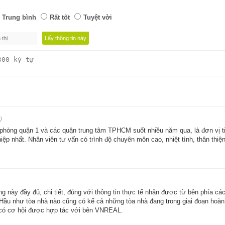
Trung bình
Rất tốt
Tuyệt vời
)
hòng quận 1 và các quận trung tâm TPHCM suốt nhiều năm qua, là đơn vị ti
a điểm thuê văn phòng?
iệp nhất. Nhân viên tư vấn có trình độ chuyên môn cao, nhiệt tình, thân thiện
uê quận 1
có giá cực kỳ đắt đỏ và cao hơn các văn phòng ở cá
 quận 1 lại chiếm tỷ lệ lớn nhất. Vậy nguyên nhân nào khiế
phòng? Có thể kể đến 5 lý do chính sau đây:
ng này đầy đủ, chi tiết, đúng với thông tin thực tế nhận được từ bên phía cá
. Hầu như tòa nhà nào cũng có kể cả những tòa nhà đang trong giai đoạn hoà
 có cơ hội được hợp tác với bên VNREAL.
ồ Chí Minh. Ở đây có thể nói là “tấc đất tấc vàng”. Các văn
 khác. Chính vì vậy, người ta cho rằng khi
thuê
văn phòng qu