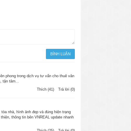
ên phong trong dịch vụ tư vấn cho thuê văn
, tận tâm...
c quận khác rất nhiều. Tuy nhiên, số
Thích (41)
Trả lời (0)
n cho các doanh nghiệp muốn chọn văn
c tòa nhà, hình ảnh đẹp và đúng hiện trạng
n thiện, thông tin bên VNREAL update nhanh
 phòng cho thuê ở quận 1 luôn có giá
ận 1
sẽ giúp doanh nghiệp tăng thêm
Thích (25)
Trả lời (0)