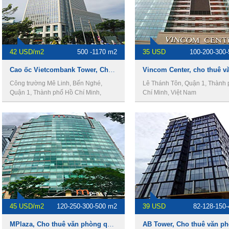
42 USD/m2
500 -1170 m2
35 USD
100-200-300
​Cao ốc Vietcombank Tower, Cho thuê văn phòng Quận 1
Công trường Mê Linh, Bến Nghé,
Lê Thánh Tôn, Quận 1, Thành
Quận 1, Thành phố Hồ Chí Minh,
Chí Minh, Việt Nam
Vietnam
45 USD/m2
120-250-300-500 m2
39 USD
82-128-150
MPlaza, Cho thuê văn phòng quận 1