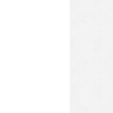
động. Mỗi năm, có hàng nghìn công ty
 ốc,
văn phòng quận 1
luôn được các