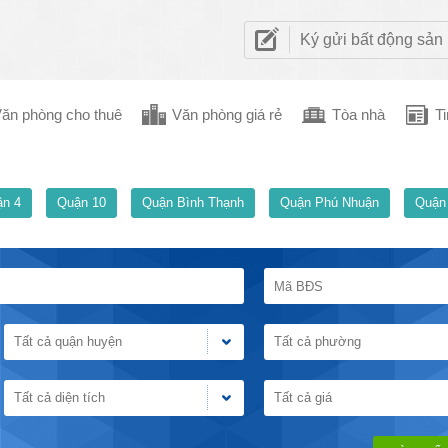
Ký gửi bất động sản
ăn phòng cho thuê
Văn phòng giá rẻ
Tòa nhà
Ti
n 4
Quận 10
Quận Bình Thạnh
Quận Phú Nhuận
Quận
Tất cả quận huyện
Tất cả phường
Tất cả diện tích
Tất cả giá