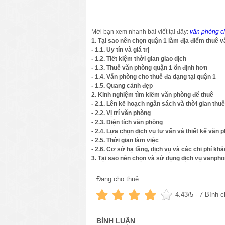
Mời bạn xem nhanh bài viết tại đây:
văn phòng c
1. Tại sao nên chọn quận 1 làm địa điểm thuê 
- 1.1. Uy tín và giá trị
- 1.2. Tiết kiệm thời gian giao dịch
- 1.3. Thuê văn phòng quận 1 ổn định hơn
- 1.4. Văn phòng cho thuê đa dạng tại quận 1
- 1.5. Quang cảnh đẹp
2. Kinh nghiệm tìm kiếm văn phòng để thuê
- 2.1. Lên kế hoạch ngân sách và thời gian thu
- 2.2. Vị trí văn phòng
- 2.3. Diện tích văn phòng
- 2.4. Lựa chọn dịch vụ tư vấn và thiết kế văn 
- 2.5. Thời gian làm việc
- 2.6. Cơ sở hạ tầng, dịch vụ và các chi phí khá
3. Tại sao nên chọn và sử dụng dịch vụ vanp
Tại thành phố Hồ Chí Minh, lĩnh vự
Đang cho thuê
được thành lập và luân chuyển đang
doanh nghiệp ưu tiên tìm kiếm nhiều 
4.43
/5 -
7
Bình c
BÌNH LUẬN