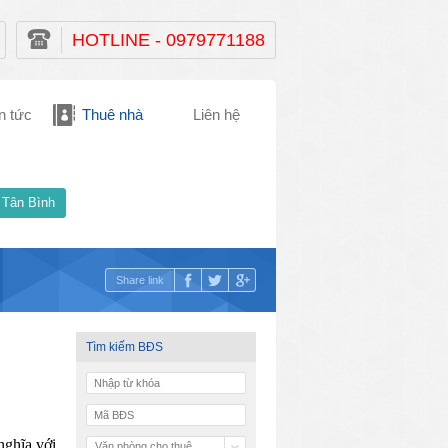
HOTLINE - 0979771188
n tức
Thuê nhà
Liên hệ
 Tân Bình
Share link
Tìm kiếm BĐS
ghĩa với 
Văn phòng cho thuê