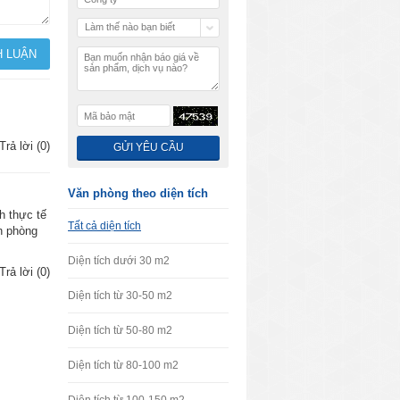
Làm thế nào bạn biết
y có thể 
chúng tôi
kiệm chi 
Trả lời (0)
, quận 7 
Văn phòng theo diện tích
h thực tế
Tất cả diện tích
ăn phòng
ác cơ sở 
iết kiệm 
Diện tích dưới 30 m2
Trả lời (0)
Diện tích từ 30-50 m2
Diện tích từ 50-80 m2
vừa chất 
Diện tích từ 80-100 m2
thuê tại 