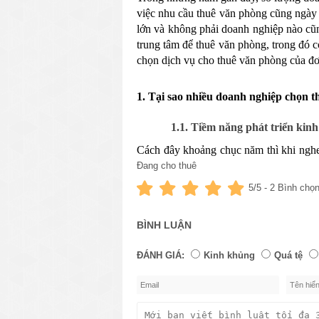
việc nhu cầu thuê văn phòng cũng ngày c
lớn và không phải doanh nghiệp nào cũng
trung tâm để thuê văn phòng, trong đó c
chọn dịch vụ cho thuê văn phòng của đơn
1. Tại sao nhiều doanh nghiệp chọn 
1.1. Tiềm năng phát triển kinh
Cách đây khoảng chục năm thì khi nghe 
hội đen, những người lao động tay chân 
Đang cho thuê
5
/5 -
2
Bình chọ
Tuy nhiên, từ khi nhà nước có các chí
nghiệp hóa - hiện đại hóa toàn diện quận
BÌNH LUẬN
Chỉ trong vài năm, đã có hơn 20% đất đ
Cảng Sài Gòn về Quận 7 để nhường lại cơ
ĐÁNH GIÁ:
Kinh khủng
Quá tệ
duyệt. Các nhà đầu tư như VinGroup, Vi
mại lớn đã tạo điều kiện thúc đẩy sự phát
giữa lòng thành phố.