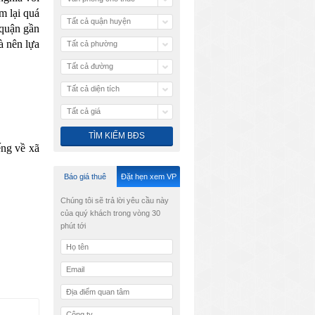
 lại quá 
Tất cả quận huyện
quận gần 
 nên lựa 
Tất cả phường
Tất cả đường
Tất cả diện tích
Tất cả giá
ng về xã 
Báo giá thuê
Đặt hẹn xem VP
ước công 
hơn.
Chúng tôi sẽ trả lời yêu cầu này
của quý khách trong vòng 30
n di dời 
phút tới
 chờ phê 
u thương 
 du lịch 