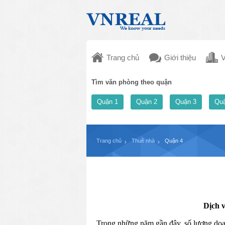
Trang chủ
Giới thiệu
V
Tìm văn phòng theo quận
Quận 1
Quận 2
Quận 3
Quậ
Trang chủ
Thuê nhà
Quận 4
Dịch v
Trong những năm gần đây, số lượng doan