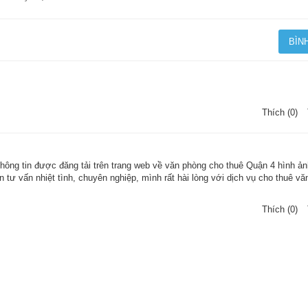
n phòng
 nên giá thuê văn phòng còn khá rẻ so với các quận lân cận. Vì vậy, đâ
 và nhỏ, công ty startup lựa chọn làm địa điểm đặt văn phòng để tiết 
Thích (0)
tu bổ giao thông thì các tuyến đường nối liền với các quận 1, quận 2
p cho quận 4 ngày càng phát triển, nhộn nhịp và sầm uất hơn.
ới, cơ sở vật chất khang trang
thông tin được đăng tải trên trang web về văn phòng cho thuê Quận 4 hình ản
iên tư vấn nhiệt tình, chuyên nghiệp, mình rất hài lòng với dịch vụ cho thuê v
n các cao ốc văn phòng cho thuê đều mới được xây dựng không lâu. C
vậy, trong quá trình sử dụng, các doanh nghiệp cũng thuận tiện hơn và t
Thích (0)
òng cho thuê tại quận 4
 quận 4 giá rẻ. Tuy nhiên, để lựa chọn được một văn phòng vừa rẻ, 
 không phải dễ. Sau đây là các tiêu chuẩn để lựa chọn văn phòng cho 