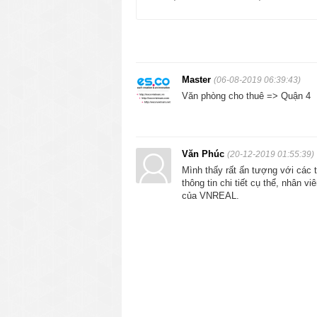
1.2. Tiết kiệm chi phí thuê vă
Do quận 4 đang trong thời kì phát triển
coi là địa điểm vàng để các công ty vừa
phí.
Master
(06-08-2019 06:39:43)
1.3. Gần các quận trung tâm
Văn phòng cho thuê => Quận 4
Sau khi được đầu tư xây dựng đường xá, 
càng dễ dàng hơn. Chính điều này đã giú
Văn Phúc
(20-12-2019 01:55:39)
1.4. Các văn phòng cho thuê m
Mình thấy rất ấn tượng với các 
thông tin chi tiết cụ thể, nhân v
Do là quận mới phát triển nên phần lớ
của VNREAL.
vật chất đều còn mới, hoạt động tốt. Vì 
được các chi phí bảo trì, sửa chữa.
2. Các tiêu chuẩn để lựa chọn văn ph
Có rất nhiều tòa cao ốc cho thuê phòng
lượng và phù hợp với doanh nghiệp mình
quận 4 mà các doanh nghiệp nên biết: