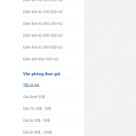
Diện tích từ 100-150 m2
Diện tích từ 150-200 m2
ách. Đây 
Diện tích từ 200-250 m2
à bộ mặt 
 viên lễ 
Diện tích từ 250-300 m2
Diện tích từ 300-500 m2
Diện tích trên 500 m2
hiểu xem 
a nhà có 
Văn phòng theo giá
Tất cả giá
Giá dưới 10$
phải lúc 
Giá Từ 10$ - 20$
ian hoặc 
 nhỏ đến 
Giá từ 20$ - 50$
ng việc.
Giá từ 50$ - 100$