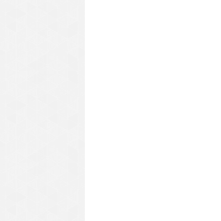
2.1. Sảnh đón khách
Trong các tòa cao ốc quận 4 nói riêng v
cũng là nơi đầu tiên chúng ta bước vào t
của các doanh nghiệp. Để tạo được ấn tư
tân làm việc chuyên nghiệp và có thái độ
2.2. Bãi gửi xe
Nơi để xe cho nhân viên và khách hàng l
tòa cao ốc có tầng hầm để xe không. N
hợp tác với bãi giữ xe nào gần đó không
2.3. Hệ thống điều hòa
Hầu hết chủ đầu tư cho thuê văn phòng
nào hệ thống điều hòa cũng đều hoạt độ
điều hòa cũ, hệ thống lọc không tốt nên
sức khỏe, tâm trạng và sự tập trung làm