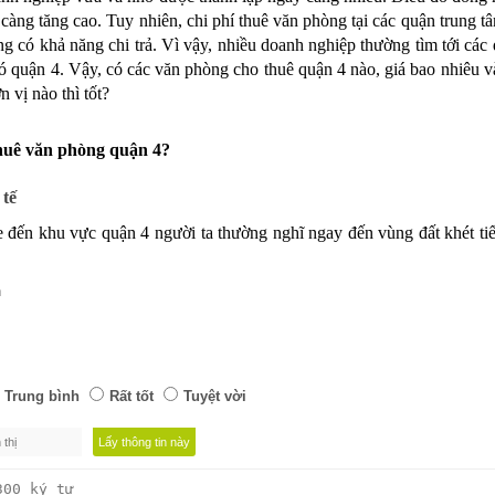
àng tăng cao. Tuy nhiên, chi phí thuê văn phòng tại các quận trung tâm
 có khả năng chi trả. Vì vậy, nhiều doanh nghiệp thường tìm tới các 
ó quận 4. Vậy, có các văn phòng cho thuê quận 4 nào, giá bao nhiêu và
 vị nào thì tốt?
thuê văn phòng quận 4?
 tế
đến khu vực quận 4 người ta thường nghĩ ngay đến vùng đất khét tiế
và sự nghèo khó, vất vả cùng hàng loạt các tệ nạn xã hội khác.
n
nh sách quy hoạch hóa, xây dựng cơ sở hạ tầng, cầu đường, từng b
 4 thì nơi đây như được thổi vào một làn gió mới, trở nên có sức sống 
ược giải tỏa và tiến hành quy hoạch xây dựng chung cư cao cấp. Dự á
 sở hạ tầng phát triển quận 4 thành khu du lịch đang trong giai đoạn
Trung bình
Rất tốt
Tuyệt vời
naland,... bắt đầu đầu tư vào xây dựng các tòa nhà cao tầng, các kh
 triển kinh tế của quận 4. Trong tương lai, quận 4 hứa hẹn sẽ là một khu