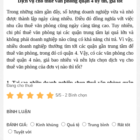
Dịch vụ cho thuê văn phòng quận 4 uy tín, giá tốt
Trong những năm gần đây, số lượng doanh nghiệp vừa và nhỏ 
được thành lập ngày càng nhiều. Điều đó đồng nghĩa với việc 
nhu cầu thuê văn phòng cũng ngày càng tăng cao. Tuy nhiên, 
chi phí thuê văn phòng tại các quận trung tâm lại quá lớn và 
không phải doanh nghiệp nào cũng có khả năng chi trả. Vì vậy, 
nhiều doanh nghiệp thường tìm tới các quận gần trung tâm để 
thuê văn phòng, trong đó có quận 4. Vậy, có các văn phòng cho 
thuê quận 4 nào, giá bao nhiêu và nên lựa chọn dịch vụ cho 
thuê văn phòng của đơn vị nào thì tốt?
1. Tại sao nhiều doanh nghiệp chọn thuê văn phòng quận 
Đang cho thuê
4?
5
/5 -
2
Bình chọn
1.1. Tiềm năng phát triển kinh tế
BÌNH LUẬN
Cách đây khoảng chục năm thì khi nghe đến khu vực quận 4 
người ta thường nghĩ ngay đến vùng đất khét tiếng về xã hội 
ĐÁNH GIÁ:
Kinh khủng
Quá tệ
Trung bình
Rất tốt
đen, những người lao động tay chân và sự nghèo khó, vất vả 
Tuyệt vời
cùng hàng loạt các tệ nạn xã hội khác.