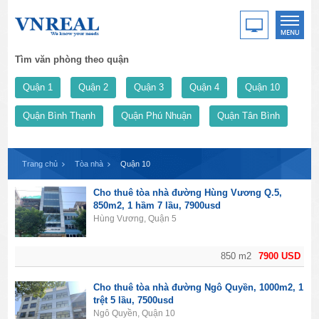
Tìm văn phòng theo quận
Quận 1
Quận 2
Quận 3
Quận 4
Quận 10
Quận Bình Thạnh
Quận Phú Nhuận
Quận Tân Bình
Trang chủ
Tòa nhà
Quận 10
Cho thuê tòa nhà đường Hùng Vương Q.5,
850m2, 1 hầm 7 lầu, 7900usd
Hùng Vương, Quận 5
850 m2
7900 USD
Cho thuê tòa nhà đường Ngô Quyền, 1000m2, 1
trệt 5 lầu, 7500usd
Ngô Quyền, Quận 10