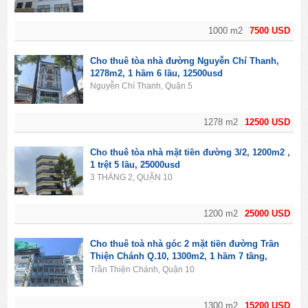
1000 m2
7500 USD
Cho thuê tòa nhà đường Nguyễn Chí Thanh,
1278m2, 1 hầm 6 lầu, 12500usd
Nguyễn Chí Thanh, Quận 5
1278 m2
12500 USD
Cho thuê tòa nhà mặt tiền đường 3/2, 1200m2 ,
1 trệt 5 lầu, 25000usd
3 THÁNG 2, QUẬN 10
1200 m2
25000 USD
Cho thuê toà nhà góc 2 mặt tiền đường Trần
Thiện Chánh Q.10, 1300m2, 1 hầm 7 tầng,
15200usd
Trần Thiện Chánh, Quận 10
1300 m2
15200 USD