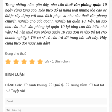
Trong những năm gần đây, nhu cầu 
thuê văn phòng quận 10
ngày càng tăng cao. Kéo theo đó là hàng loạt những tòa cao ốc 
được xây dựng với mục đích phục vụ nhu cầu thuê văn phòng 
chuyên nghiệp cho các doanh nghiệp tại quận 10. Vậy, tại sao 
nhu cầu thuê văn phòng tại quận 10 lại tăng cao đột biến như 
vậy? Và nên thuê văn phòng quận 10 của đơn vị nào thì tốt cho 
doanh nghiệp? Tất cả sẽ có câu trả lời trong bài viết này. Hãy 
cùng theo dõi ngay sau đây!
Đang cho thuê
Đọc Nhanh Bài Viết Bằng Phụ Lục
:
5
/5 -
1
Bình chọn
1. Tại sao nhu cầu thuê văn phòng quận 10 tăng cao đột biến?
1.1. Kinh tế tại quận 10 phát triển
1.2. Vị trí địa lý thuận lợi
BÌNH LUẬN
1.3. Thu hút khách hàng
1.4. Thu hút nhân lực
ĐÁNH GIÁ:
Kinh khủng
Quá tệ
Trung bình
Rất tốt
1.5. Chi phí thuê văn phòng quận 10 rẻ
Tuyệt vời
1.6. Cơ sở vật chất mới, hiện đại
2. Các cao ốc cho thuê văn phòng quận 10
3. Tiêu chí lựa chọn văn phòng cho thuê quận 10 giá rẻ, chất
lượng