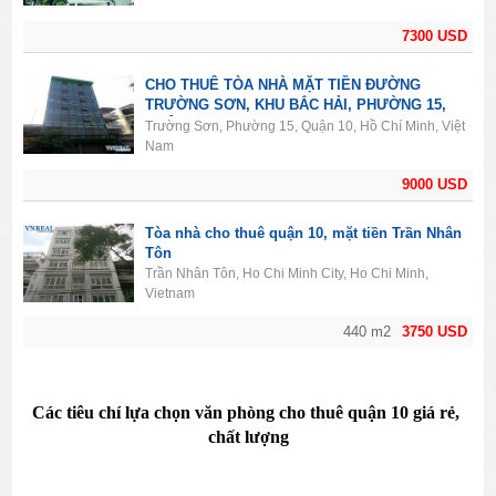
7300 USD
CHO THUÊ TÒA NHÀ MẶT TIỀN ĐƯỜNG
TRƯỜNG SƠN, KHU BẮC HẢI, PHƯỜNG 15,
QUẬN 10
Trường Sơn, Phường 15, Quận 10, Hồ Chí Minh, Việt
Nam
9000 USD
Tòa nhà cho thuê quận 10, mặt tiền Trần Nhân
Tôn
Trần Nhân Tôn, Ho Chi Minh City, Ho Chi Minh,
Vietnam
440 m2
3750 USD
Các tiêu chí 
lựa chọn văn phòng cho thuê quận 10 giá rẻ, 
chất lượng