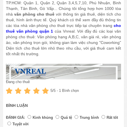
TP.HCM: Quận 1, Quận 2, Quận 3,4,5,7,10, Phú Nhuận, Bình
Thạnh, Tân Bình, Gò Vấp... Chúng tôi tổng hợp hơn 1000 tòa
nhà
văn phòng cho thuê
với thông tin giá thuê, diện tích cho
thuê, hình ảnh thực tế. Quý khách có thể xem đầy đủ thông tin
các tòa nhà văn phòng cho thuê trực tiếp tại chuyên trang
cho
thuê văn phòng quận 1
của Vnreal. Với đầy đủ các loại văn
phòng cho thuê: Văn phòng hạng A,B,C, văn giá rẻ, văn phòng
ảo, văn phòng trọn gói, không gian làm việc chung "Coworking"
Diện tích cho thuê lớn nhỏ theo nhu cầu, với giá thuê cam kết
tốt nhất thị trường.
Đang cho thuê
5
/5 -
1
Bình chọn
BÌNH LUẬN
ĐÁNH GIÁ:
Kinh khủng
Quá tệ
Trung bình
Rất tốt
Tuyệt vời