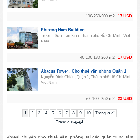
Việt Nam
100-250-500 m2
17 USD
Phương Nam Building
Trường Sơn, Tân Bình, Thành phố Hồ Chí Minh, Việt
Nam
40-100-180-260 m2
17 USD
Abacus Tower , Cho thuê văn phòng Quận 1
Nguyễn Đình Chiểu, Quận 1, Thành phố Hồ Chí Minh,
Việt Nam
70- 100- 250 m2
23 USD
1
2
3
4
5
6
7
8
9
10
Trang kбєї
Trang cuб��i
Vnreal chuyên
cho thuê văn phòng
tại các quận trung tâm