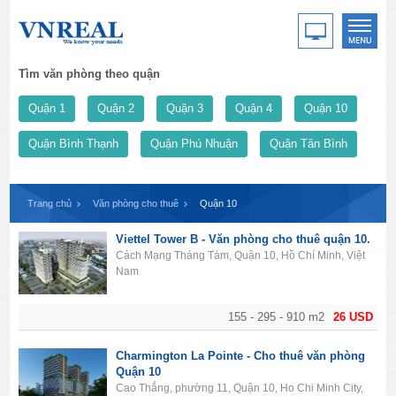
Tìm văn phòng theo quận
Quận 1
Quận 2
Quận 3
Quận 4
Quận 10
Quận Bình Thạnh
Quận Phú Nhuận
Quận Tân Bình
Trang chủ
Văn phòng cho thuê
Quận 10
Viettel Tower B - Văn phòng cho thuê quận 10.
Cách Mạng Tháng Tám, Quận 10, Hồ Chí Minh, Việt
Nam
155 - 295 - 910 m2
26 USD
Charmington La Pointe - Cho thuê văn phòng
Quận 10
Cao Thắng, phường 11, Quận 10, Ho Chi Minh City,