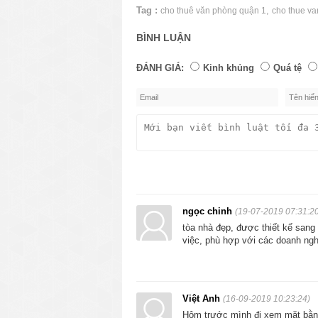
Tag :
,
cho thuê văn phòng quận 1
cho thue v
BÌNH LUẬN
ĐÁNH GIÁ:
Kinh khủng
Quá tệ
ngọc chinh
(19-07-2019 07:31:2
tòa nhà đẹp, được thiết kế sang t
việc, phù hợp với các doanh ng
Việt Anh
(16-09-2019 10:23:24)
Hôm trước mình đi xem mặt bằng