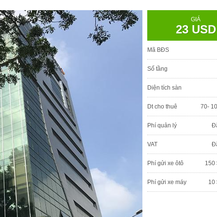
GIÁ
23 USD
Mã BĐS
Số tầng
Diện tích sàn
Dt cho thuê
70- 1
Phí quản lý
Đ
VAT
Đ
Phí gửi xe ôtô
150 
Phí gửi xe máy
10 