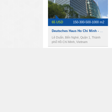
65 USD
150-300-500-1000 m2
Deutsches Haus Ho Chi Minh - Văn phòng cho thuê quận 1.
Lê Duẩn, Bến Nghé, Quận 1, Thành
phố Hồ Chí Minh, Vietnam
30 USD
60-100-150-400-500 m2
DAG HOLDINGS