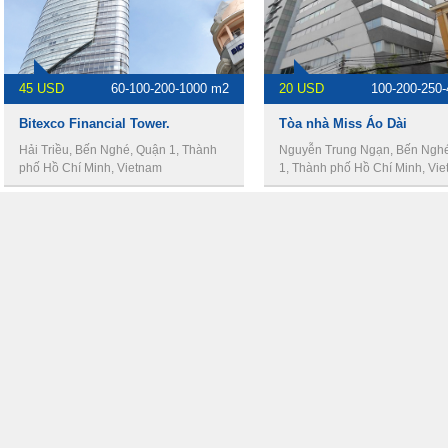
45 USD
60-100-200-1000 m2
20 USD
100-200-250
Bitexco Financial Tower.
Tòa nhà Miss Áo Dài
Hải Triều, Bến Nghé, Quận 1, Thành
Nguyễn Trung Ngạn, Bến Ngh
phố Hồ Chí Minh, Vietnam
1, Thành phố Hồ Chí Minh, Vi
25 USD
100- 250- 375-750 m2
22 USD
95 - 190 -
Rosana Tower
Uni Center