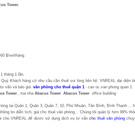
cus Tower.
60 $/xe/tháng.
1 tháng 1 lần.
, Quý Khách hàng có nhu cầu cần thuê vui lòng liên hệ: VNREAL đại diện ti
ư vấn và báo giá.
văn phòng cho thuê quận 1
- cao oc van phong quan 1
us Tower
, toa nha
Abacus Tower
Abacus Tower
office building
òng tại Quận 1, Quận 3, Quận 7, 10, Phú Nhuận, Tân Bình, Bình Thạnh ... h
ng tin diễn tích, giá cho thuê văn phòng... Chúng tôi quản lý hơn 99% thô
ọi cho VNREAL để được sử dụng dịch vụ tư vấn
cho thuê văn phòng
chuy