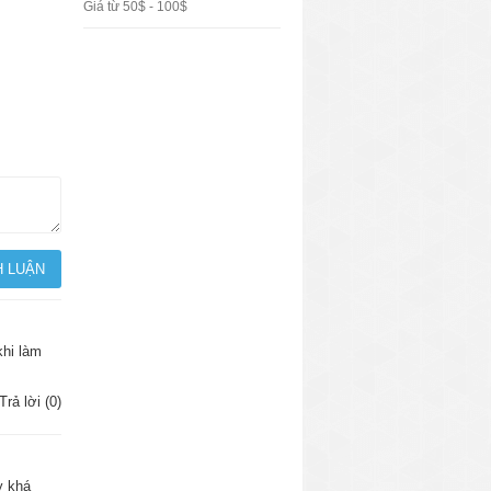
Giá từ 50$ - 100$
khi làm
Trả lời (0)
y khá