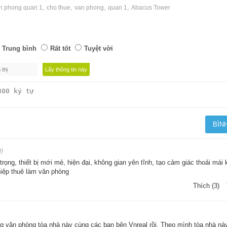
,
,
,
,
an phong quan 1
cho thue
van phong
quan 1
Abacus Tower
Trung bình
Rất tốt
Tuyệt vời
0)
rọng, thiết bị mới mẻ, hiện đại, không gian yên tĩnh, tạo cảm giác thoải mái 
hiệp thuê làm văn phòng
Thích (3)
 văn phòng tòa nhà này cùng các bạn bên Vnreal rồi. Theo mình tòa nhà nà