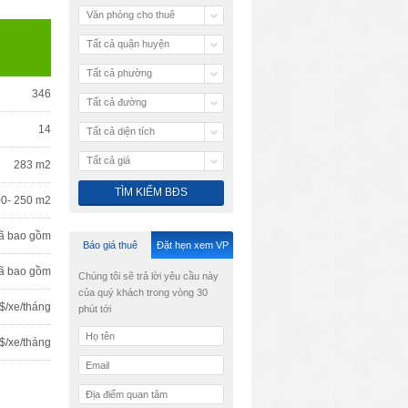
Văn phòng cho thuê
Tất cả quận huyện
Tất cả phường
346
Tất cả đường
14
Tất cả diện tích
Tất cả giá
283 m2
00- 250 m2
ã bao gồm
Báo giá thuê
Đặt hẹn xem VP
ã bao gồm
Chúng tôi sẽ trả lời yêu cầu này
của quý khách trong vòng 30
$/xe/tháng
phút tới
$/xe/tháng