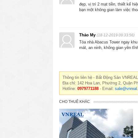
đẹp, vị trí 2 mạt tiền, thiết kế
bạn một không gian làm việc tho
Thảo My
(18-12-2019 09:33:56)
Tòa nhà Abacus Tower ngay khu tr
mát, an ninh, không gian yên tĩ
Thông tin liên hệ - Bất Động Sản VNREAL
Địa chỉ: 142 Hoa Lan, Phường 2, Quận P
Hotline:
0979771188
- Email:
sale@vnreal
CHO THUÊ KHÁC