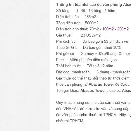
Thông tin tòa nhà cao ốc văn phòng Aba
Số tầng: 1 trệt - 13 tầng - 1 hầm
Diện tích sàn: 283m2
Tổng diện tích: 5000m2
Diện tích cho thuê: 70m2 -
100m2 - 250m2
Giá thuê: 23 USD/m2
Phí dịch vụ: Đã bao gồm 5$ phí dịch vụ
Thuế GTGT: Đã bao gồm thuế 10%
Phí gửi xe: Xe máy 6 $/xe/tháng; Xe hơi 
Free: MIễn phí tiền điện máy lạnh
Thời hạn thuê: Tối thiểu 2 năm
Đặt cọc, thanh toán: 3 tháng - thanh toán 
Giá thuê có thể thay đổi theo từ thời điểm
thuê văn phòng tại
Abacus Tower
để được t
Tên gọi khác:
Abacus Tower
, cao oc
Abac
Quý khách hàng có nhu cầu cần thuê văn ph
đến VNREAL để được tư vấn và cung cấp thô
ốc văn phòng cho thuê tại TPHCM. Hãy g
nhất tại TPHCM.