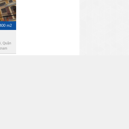
-400 m2
é, Quận
etnam
 285 m2