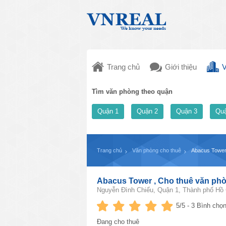
Trang chủ
Giới thiệu
V
Tìm văn phòng theo quận
Quận 1
Quận 2
Quận 3
Quậ
Trang chủ
Văn phòng cho thuê
Abacus Tower
Abacus Tower , Cho thuê văn ph
Nguyễn Đình Chiểu, Quận 1, Thành phố Hồ 
5
/5 -
3
Bình chọn
Đang cho thuê