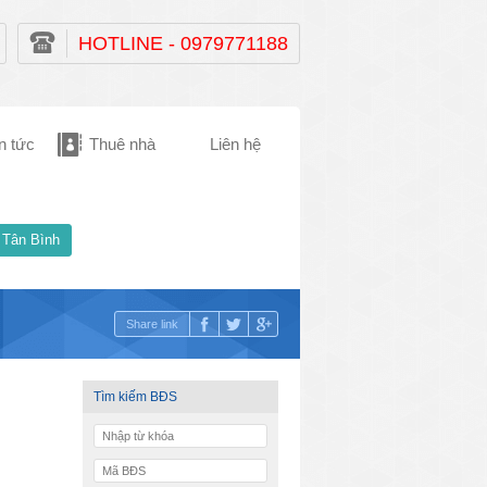
HOTLINE - 0979771188
n tức
Thuê nhà
Liên hệ
 Tân Bình
Share link
Tìm kiếm BĐS