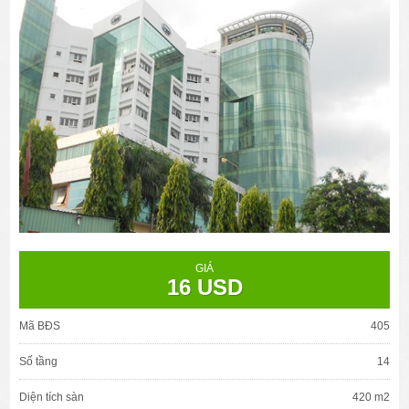
GIÁ
16 USD
Mã BĐS
405
Số tầng
14
Diện tích sàn
420 m2