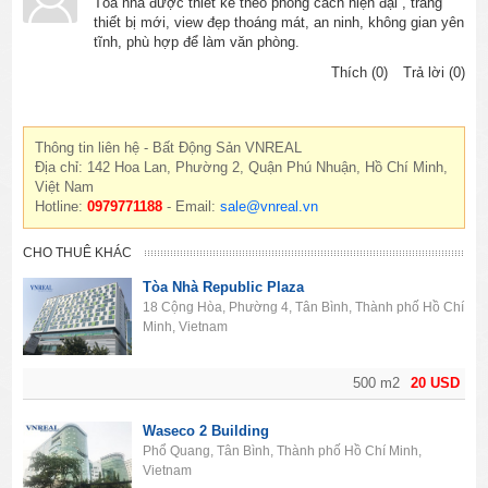
Tòa nhà được thiết kế theo phong cách hiện đại , trang
thiết bị mới, view đẹp thoáng mát, an ninh, không gian yên
tĩnh, phù hợp để làm văn phòng.
Thích (0)
Trả lời (0)
Thông tin liên hệ - Bất Động Sản VNREAL
Địa chỉ: 142 Hoa Lan, Phường 2, Quận Phú Nhuận, Hồ Chí Minh,
Việt Nam
Hotline:
0979771188
- Email:
sale@vnreal.vn
CHO THUÊ KHÁC
Tòa Nhà Republic Plaza
18 Cộng Hòa, Phường 4, Tân Bình, Thành phố Hồ Chí
Minh, Vietnam
500 m2
20 USD
Waseco 2 Building
Phổ Quang, Tân Bình, Thành phố Hồ Chí Minh,
Vietnam