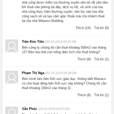
nhà cũng được kiểm tra thường xuyên nên tôi rất yên tâm
khi thuê văn phòng tại đây, dịch vụ tốt, vệ sinh của tòa
nhà cũng thực hiện thường xuyên, nên lúc nào tòa nhà
cũng sạch sẽ và tạo cảm giác thoải mái cho khách thuê
tại tòa nhà Waseco Building.
Thích (14)
Trả lời (0)
Trần Kim Tiền
(02-10-2019 05:20:58)
Bên công ty chúng tôi cần thuê khoảng 500m2 vào tháng
12? Bên tòa nhà còn trống diện tích cho thuê không?
Thích (9)
Trả lời (1)
Phạm Thị Nga
(02-10-2019 05:24:28)
Bên mình làm bên lĩnh vực giáo dục, không biết Wasaco
có cho hoạt động bên lĩnh vực này không? Chúng tôi cần
thuê khoảng 150m2 vào tháng 11.
Thích (8)
Trả lời (1)
Văn Phúc
(19-12-2019 09:07:03)