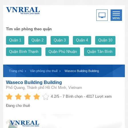
Tìm văn phòng theo quận
Quận 1
Quận 2
Quận 3
Quận 4
Quận 10
Quận Bình Thạnh
Quận Phú Nhuận
Quận Tân Bình
Trang chủ
Văn phòng cho thuê
Waseco Building Building
Waseco Building Building
Phổ Quang, Thành phố Hồ Chí Minh, Vietnam
4.2
/5 -
7
Bình chọn - 4017 Lượt xem
Đang cho thuê