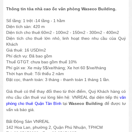
Thông tin tòa nhà cao ốc văn phòng Waseco Building.
Số tầng: 1 trệt -14 tầng - 1 hầm
Diện tích sàn: 420 m
Diện tích cho thuê:60m2 - 100m2 - 150m2 - 300m2 - 400m2
Diện tích cho thuê lớn nhỏ, linh hoạt theo nhu cầu của Quý
Khách
Giá thuê: 16 USD/m2
Phí dịch vụ: Đã bao gồm
Thuế GTGT: chưa bao gồm thuế 10%
Phí gửi xe: Xe máy 5$/xe/tháng; Xe hơi 60 $/xe/tháng
Thời hạn thuê: Tối thiểu 2 năm
Đặt cọc, thanh toán: 3 tháng - thanh toán 1 tháng 1 lần.
Giá thuê có thể thay đổi theo từ thời điểm, Quý Khách hàng có
nhu cầu cần thuê vui lòng liên hệ: VNREAL đại diện tiếp thị
văn
tại
Waseco Building
để được tư
phòng cho thuê Quận Tân Bình
vấn và báo giá.
Bất Động Sản VNREAL
142 Hoa Lan, phường 2, Quận Phú Nhuận, TPHCM