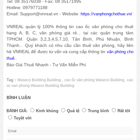
Tel: 08 35176038 - Fax: 08 35171995
Hotline: 0979771188
Email: Support@vnreal.vn - Website:
https://vanphongchothue.vn/
VNREAL quản lý 100% thông tin cao ốc văn phòng cho thuê
hạng A, B, C, văn phòng giá rẻ... tại các quận trung tâm
TPHCM. Quận 3,2,3,4,5,7,10, Tân Bình, Phú Nhuận, Bình
Thạnh... Quý khách có nhu cầu cần thuê văn phòng, hãy liên
hệ VNREAL để được tư vấn và cung cấp thông tin
văn phòng cho
.
thuê
.
Báo Giá Thuê Nhanh - Tư Vấn Miễn Phí
Tag :
,
,
Waseco Building Building
cao ốc văn phòng Waseco Building
cao
oc van phong Waseco Building Building
BÌNH LUẬN
ĐÁNH GIÁ:
Kinh khủng
Quá tệ
Trung bình
Rất tốt
Tuyệt vời