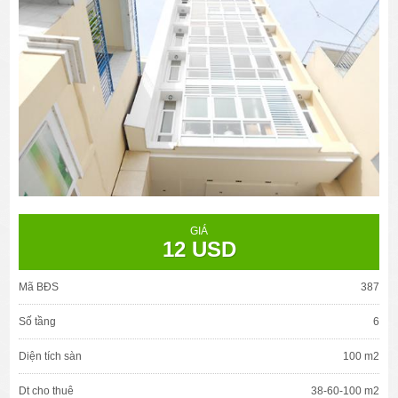
GIÁ
12 USD
Mã BĐS
387
Số tầng
6
Diện tích sàn
100 m2
Dt cho thuê
38-60-100 m2