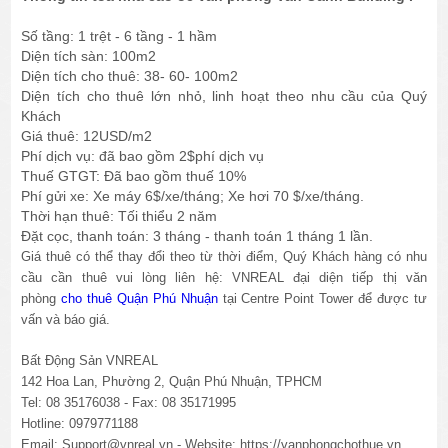
Số tầng: 1 trệt - 6 tầng - 1 hầm
Diện tích sàn: 100m2
Diện tích cho thuê: 38- 60- 100m2
Diện tích cho thuê lớn nhỏ, linh hoạt theo nhu cầu của Quý
Khách
Giá thuê: 12USD/m2
Phí dịch vụ: đã bao gồm 2$phí dịch vụ
Thuế GTGT: Đã bao gồm thuế 10%
Phí gửi xe: Xe máy 6$/xe/tháng; Xe hơi 70 $/xe/tháng.
Thời hạn thuê: Tối thiểu 2 năm
Đặt cọc, thanh toán: 3 tháng - thanh toán 1 tháng 1 lần.
Giá thuê có thể thay đổi theo từ thời điểm, Quý Khách hàng có nhu
cầu cần thuê vui lòng liên hệ: VNREAL đại diện tiếp thị văn
phòng
cho thuê Quận Phú Nhuận
tại Centre Point Tower để được tư
vấn và báo giá.
Bất Động Sản VNREAL
142 Hoa Lan, Phường 2, Quận Phú Nhuận, TPHCM
Tel: 08 35176038 - Fax: 08 35171995
Hotline: 0979771188
Email: Support@vnreal.vn - Website:
https://vanphongchothue.vn