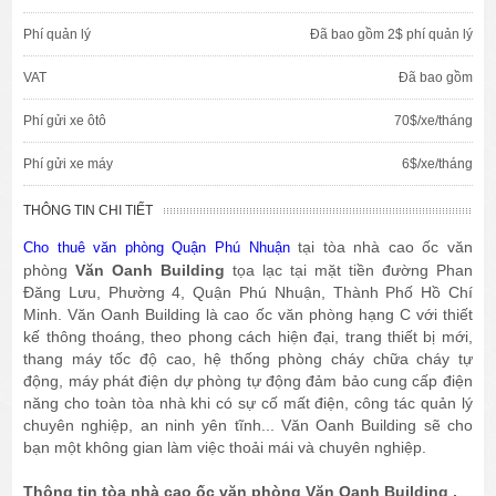
Phí quản lý
Đã bao gồm 2$ phí quản lý
VAT
Đã bao gồm
Phí gửi xe ôtô
70$/xe/tháng
Phí gửi xe máy
6$/xe/tháng
THÔNG TIN CHI TIẾT
tại tòa nhà cao ốc văn
Cho thuê văn phòng Quận Phú Nhuận
phòng
Văn Oanh Building
tọa lạc tại mặt tiền đường Phan
Đăng Lưu, Phường 4, Quận Phú Nhuận, Thành Phố Hồ Chí
Minh. Văn Oanh Building là cao ốc văn phòng hạng C với thiết
kế thông thoáng, theo phong cách hiện đại, trang thiết bị mới,
thang máy tốc độ cao, hệ thống phòng cháy chữa cháy tự
động, máy phát điện dự phòng tự động đảm bảo cung cấp điện
năng cho toàn tòa nhà khi có sự cố mất điện, công tác quản lý
chuyên nghiệp, an ninh yên tĩnh... Văn Oanh Building sẽ cho
bạn một không gian làm việc thoải mái và chuyên nghiệp.
Thông tin tòa nhà cao ốc văn phòng Văn Oanh Building .