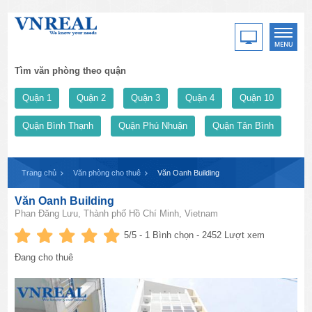
Tìm văn phòng theo quận
Quận 1
Quận 2
Quận 3
Quận 4
Quận 10
Quận Bình Thạnh
Quận Phú Nhuận
Quận Tân Bình
Trang chủ
Văn phòng cho thuê
Văn Oanh Building
Văn Oanh Building
Phan Đăng Lưu, Thành phố Hồ Chí Minh, Vietnam
5
/5 -
1
Bình chọn - 2452 Lượt xem
Đang cho thuê