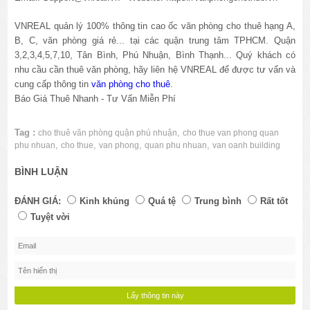
VNREAL quản lý 100% thông tin cao ốc
văn phòng cho thuê
hạng A,
B, C, văn phòng giá rẻ... tại các quận trung tâm TPHCM. Quận
3,2,3,4,5,7,10, Tân Bình, Phú Nhuận, Bình Thạnh... Quý khách có
nhu cầu cần thuê văn phòng, hãy liên hệ VNREAL để được tư vấn và
cung cấp thông tin
văn phòng cho thuê
.
Báo Giá Thuê Nhanh - Tư Vấn Miễn Phí
Tag :
,
cho thuê văn phòng quận phú nhuận
cho thue van phong quan
,
,
,
,
phu nhuan
cho thue
van phong
quan phu nhuan
van oanh building
BÌNH LUẬN
ĐÁNH GIÁ:
Kinh khủng
Quá tệ
Trung bình
Rất tốt
Tuyệt vời