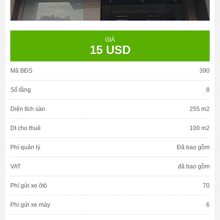
GIÁ
15 USD
Mã BĐS
390
Số tầng
8
Diện tích sàn
255 m2
Dt cho thuê
100 m2
Phí quản lý
Đã bao gồm
VAT
đã bao gồm
Phí gửi xe ôtô
70
Phí gửi xe máy
6