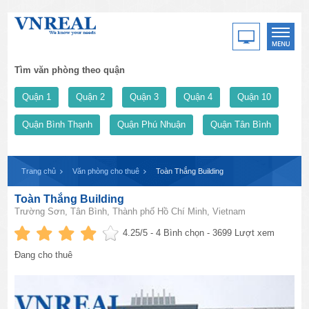
Tìm văn phòng theo quận
Quận 1
Quận 2
Quận 3
Quận 4
Quận 10
Quận Bình Thạnh
Quận Phú Nhuận
Quận Tân Bình
Trang chủ
Văn phòng cho thuê
Toàn Thắng Building
Toàn Thắng Building
Trường Sơn, Tân Bình, Thành phố Hồ Chí Minh, Vietnam
4.25
/5 -
4
Bình chọn - 3699 Lượt xem
Đang cho thuê