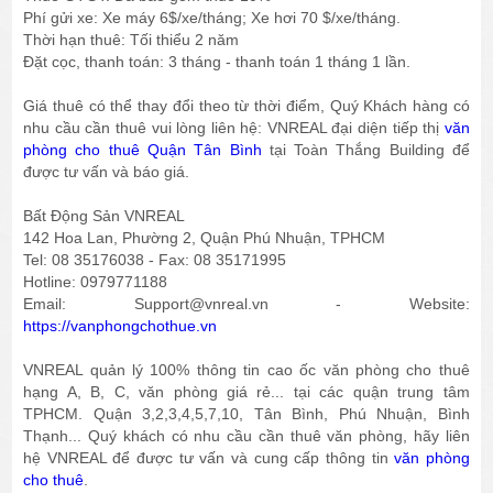
Phí gửi xe: Xe máy 6$/xe/tháng; Xe hơi 70 $/xe/tháng.
Thời hạn thuê: Tối thiểu 2 năm
Đặt cọc, thanh toán: 3 tháng - thanh toán 1 tháng 1 lần.
Giá thuê có thể thay đổi theo từ thời điểm, Quý Khách hàng có
nhu cầu cần thuê vui lòng liên hệ: VNREAL đại diện tiếp thị
văn
phòng cho thuê Quận Tân Bình
tại Toàn Thắng Building để
được tư vấn và báo giá.
Bất Động Sản VNREAL
142 Hoa Lan, Phường 2, Quận Phú Nhuận, TPHCM
Tel: 08 35176038 - Fax: 08 35171995
Hotline: 0979771188
Email: Support@vnreal.vn - Website:
https://vanphongchothue.vn
VNREAL quản lý 100% thông tin cao ốc văn phòng cho thuê
hạng A, B, C, văn phòng giá rẻ... tại các quận trung tâm
TPHCM. Quận 3,2,3,4,5,7,10, Tân Bình, Phú Nhuận, Bình
Thạnh... Quý khách có nhu cầu cần thuê văn phòng, hãy liên
hệ VNREAL để được tư vấn và cung cấp thông tin
văn phòng
cho thuê
.