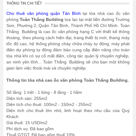
THÔNG TIN CHI TIẾT
Cho thuê văn phòng quận Tân Bình
tại tòa nhà cao ốc văn
phòng
Toàn Thắng Building
tọa lạc tại mặt tiền đường Trường
Sơn, Phường 2, Quận Tân Bình, Thành Phố Hồ Chí Minh. Toàn
Thắng Building là cao ốc văn phòng hạng C với thiết kế thông
thoáng, theo phong cách hiện đại, trang thiết bị mới, thang máy
tốc độ cao, hệ thống phòng cháy chữa cháy tự động, máy phát
điện dự phòng tự động đảm bảo cung cấp điện năng cho toàn
tòa nhà khi có sự cố mất điện, công tác quản lý chuyên nghiệp,
an ninh yên tĩnh... Toàn Thắng Building sẽ cho bạn một không
gian làm việc thoải mái và chuyên nghiệp.
Thông tin tòa nhà cao ốc văn phòng Toàn Thắng Building.
Số tầng: 1 trệt - 1 lửng - 8 tầng - 1 hầm
Diện tích sàn: 255m2
Diện tích cho thuê: 100m2 - 150m2 - 255m2
Diện tích cho thuê lớn nhỏ, linh hoạt theo nhu cầu của Quý
Khách
Giá thuê: 15 USD/m2
Phí dịch vụ: Đã bao gồm
Thuế GTGT: Đã bao gồm thuế 10%