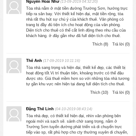
Nguyễn Hoài Như
(13-09-2019 04:32:20)
Tòa nhà nằm ở mặt tiền đường Trường Sơn, hướng trực
tiếp ra sân bay. Với thiết kế hiện đại, mặt tiền rộng, tòa
nhà rất thu hút sự chú ý của khách thuê. Văn phòng có
trang bị đầy đủ tiện ích cho hoạt động của văn phòng.
Diện tích cho thuê có thể cắt linh động theo nhu cầu của
khách hàng. ở đây gần như đã full diện tích cho thuê.
Thích (8)
Trả lời (0)
Thế Anh
(17-09-2019 10:11:16)
Tòa nhà sang trọng và hiện đại, thiết kế đẹp, các thiết bị
hoạt động tốt.Vị trí thuận tiện, khoảng trước có thể đậu
được oto. Giá thuê mềm hơn so với những tòa nhà tương
tự gần khu vực nên hiện tại đang full diện tích cho thuê.
Thích (10)
Trả lời (0)
Đặng Thế Linh
(04-10-2019 08:43:14)
Tòa nhà đẹp, có thiết kế hiện đại, nhìn văn phòng bên
ngoài mới và sạch sẽ. sảnh chờ sang trọng, nằm ở
Trường Sơn tuyến đường phát triển và di chuyển trực
tiếp vào sp, rất phù hợp cho cty thường xuyên di chuyển,