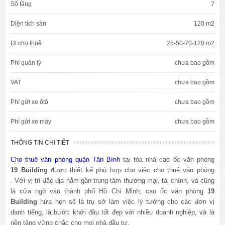
Số tầng
7
Diện tích sàn
120 m2
Dt cho thuê
25-50-70-120 m2
Phí quản lý
chưa bao gồm
VAT
chưa bao gồm
Phí gửi xe ôtô
chưa bao gồm
Phí gửi xe máy
chưa bao gồm
THÔNG TIN CHI TIẾT
tại t
Cho thuê văn phòng quận Tân Bình
òa nhà cao ốc văn phòng
19
Building
được thiết kế phù hợp cho việc cho thuê văn phòng
. Với vị trí đắc địa nằm gần trung tâm thương mại, tài chính, và cũng
là cửa ngõ vào thành phố Hồ Chí Minh; cao ốc văn phòng
19
Building
hứa hẹn sẽ là trụ sở làm việc lý tưởng cho các đơn vị
danh tiếng, là bước khởi đầu tốt đẹp với nhiều doanh nghiệp, và là
nền tảng vững chắc cho mọi nhà đầu tư.