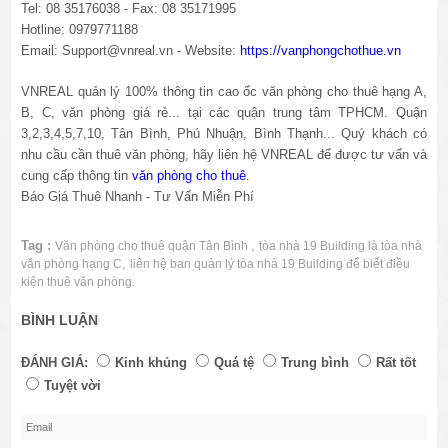
Tel: 08 35176038 - Fax: 08 35171995
Hotline: 0979771188
Email: Support@vnreal.vn - Website:
https://vanphongchothue.vn
VNREAL quản lý 100% thông tin cao ốc văn phòng cho thuê hạng A,
B, C, văn phòng giá rẻ... tại các quận trung tâm TPHCM. Quận
3,2,3,4,5,7,10, Tân Bình, Phú Nhuận, Bình Thạnh... Quý khách có
nhu cầu cần thuê văn phòng, hãy liên hệ VNREAL để được tư vấn và
cung cấp thông tin
văn phòng cho thuê
.
Báo Giá Thuê Nhanh - Tư Vấn Miễn Phí
Tag :
,
Văn phòng cho thuê quận Tân Bình
tòa nhà 19 Building là tòa nhà
,
văn phòng hạng C
liên hệ ban quản lý tòa nhà 19 Building để biết điều
kiện thuê văn phòng.
BÌNH LUẬN
ĐÁNH GIÁ:
Kinh khủng
Quá tệ
Trung bình
Rất tốt
Tuyệt vời