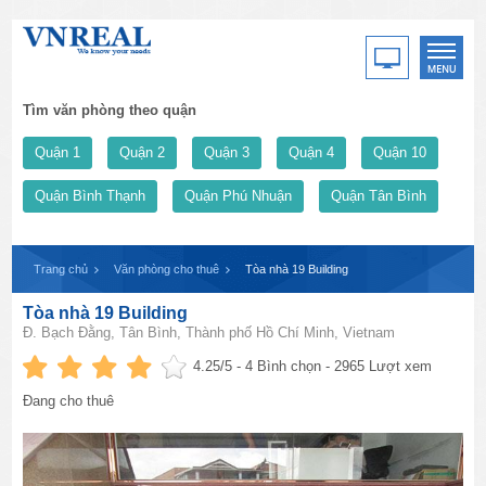
Tìm văn phòng theo quận
Quận 1
Quận 2
Quận 3
Quận 4
Quận 10
Quận Bình Thạnh
Quận Phú Nhuận
Quận Tân Bình
Trang chủ
Văn phòng cho thuê
Tòa nhà 19 Building
Tòa nhà 19 Building
Đ. Bạch Đằng, Tân Bình, Thành phố Hồ Chí Minh, Vietnam
4.25
/5 -
4
Bình chọn - 2965 Lượt xem
Đang cho thuê