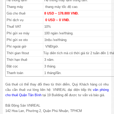
Hệ thống lạnh
Hệ thống máy lạnh trung tâm.
Thang máy
thang máy tốc độ cao.
Giá cho thuê
8 USD ~ 178.800 VNĐ.
Phí dịch vụ
0 USD ~ 0 VNĐ.
Thuế VAT
10%
Phí gửi xe máy
100 ngàn /xe/tháng.
Phí gửi xe oto
1trệu /xe/tháng.
Phí ngoài giờ
VNĐ/giờ.
Thời gian fitout
Tùy diên tích mà có thời giá từ 2 tuần đến 1 th
Thời hạn thuê
3 năm.
Đặt cọc
3 tháng.
Thanh toán
1 tháng/lần.
Giá thuê có thể thay đổi theo từ thời điểm, Quý Khách hàng có nhu
cầu cần thuê vui lòng liên hệ: VNREAL đại diện tiếp thị
văn phòng
cho thuê Quận Tân Bình
tại 19 Building để được tư vấn và báo giá.
Bất Động Sản VNREAL
142 Hoa Lan, Phường 2, Quận Phú Nhuận, TPHCM