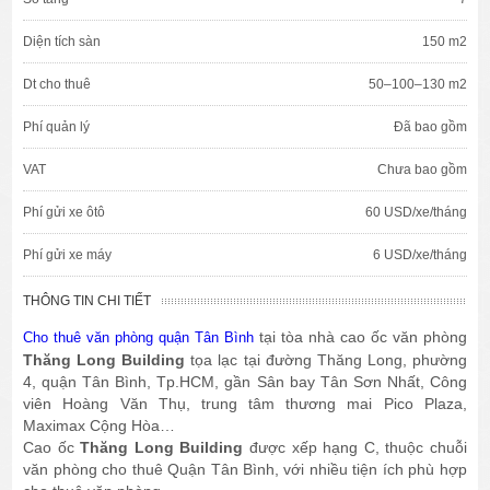
Diện tích sàn
150 m2
Dt cho thuê
50–100–130 m2
Phí quản lý
Đã bao gồm
VAT
Chưa bao gồm
Phí gửi xe ôtô
60 USD/xe/tháng
Phí gửi xe máy
6 USD/xe/tháng
THÔNG TIN CHI TIẾT
tại tòa nhà cao ốc văn phòng
Cho thuê văn phòng quận Tân Bình
Thăng Long Building
tọa lạc tại đường Thăng Long, phường
4, quận Tân Bình, Tp.HCM, gần Sân bay Tân Sơn Nhất, Công
viên Hoàng Văn Thụ, trung tâm thương mai Pico Plaza,
Maximax Cộng Hòa…
Cao ốc
Thăng Long Building
được xếp hạng C, thuộc chuỗi
văn phòng cho thuê Quận Tân Bình, với nhiều tiện ích phù hợp