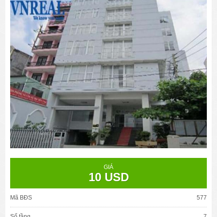
GIÁ
10 USD
Mã BĐS
577
Số tầng
7