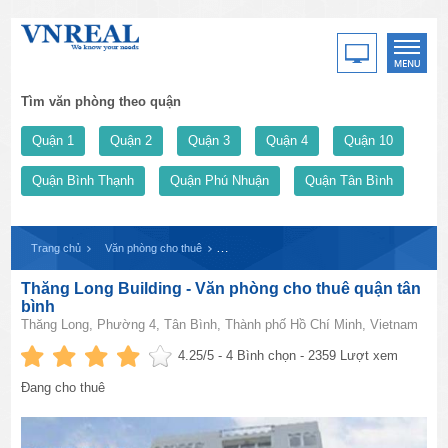
Tìm văn phòng theo quận
Quận 1
Quận 2
Quận 3
Quận 4
Quận 10
Quận Bình Thạnh
Quận Phú Nhuận
Quận Tân Bình
Trang chủ
Văn phòng cho thuê
Thăng Long Building - Văn phòng cho thuê qu
Thăng Long Building - Văn phòng cho thuê quận tân
bình
Thăng Long, Phường 4, Tân Bình, Thành phố Hồ Chí Minh, Vietnam
4.25
/5 -
4
Bình chọn - 2359 Lượt xem
Đang cho thuê