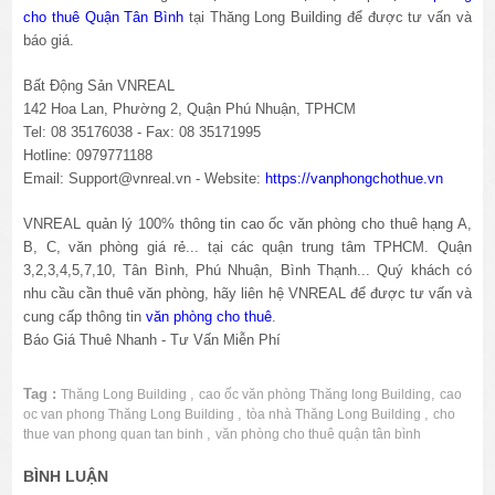
cho thuê Quận Tân Bình
tại Thăng Long Building để được tư vấn và
báo giá.
Bất Động Sản VNREAL
142 Hoa Lan, Phường 2, Quận Phú Nhuận, TPHCM
Tel: 08 35176038 - Fax: 08 35171995
Hotline: 0979771188
Email: Support@vnreal.vn - Website:
https://vanphongchothue.vn
VNREAL quản lý 100% thông tin cao ốc văn phòng cho thuê hạng A,
B, C, văn phòng giá rẻ... tại các quận trung tâm TPHCM. Quận
3,2,3,4,5,7,10, Tân Bình, Phú Nhuận, Bình Thạnh... Quý khách có
nhu cầu cần thuê văn phòng, hãy liên hệ VNREAL để được tư vấn và
cung cấp thông tin
văn phòng cho thuê
.
Báo Giá Thuê Nhanh - Tư Vấn Miễn Phí
Tag :
,
,
Thăng Long Building
cao ốc văn phòng Thăng long Building
cao
,
,
oc van phong Thăng Long Building
tòa nhà Thăng Long Building
cho
,
thue van phong quan tan binh
văn phòng cho thuê quận tân bình
BÌNH LUẬN