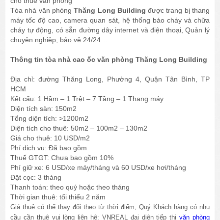
cho thuê văn phòng
Tòa nhà văn phòng
Thăng Long Building
được trang bị thang
máy tốc độ cao, camera quan sát, hệ thống báo cháy và chữa
cháy tự động, có sẵn đường dây internet và điện thoại, Quản lý
chuyên nghiệp, bảo vệ 24/24…
Thông tin tòa nhà cao ốc văn phòng Thăng Long Building
Địa chỉ: đường Thăng Long, Phường 4, Quận Tân Bình, TP
HCM
Kết cấu: 1 Hầm – 1 Trệt – 7 Tầng – 1 Thang máy
Diện tích sàn: 150m2
Tổng diện tích: >1200m2
Diện tích cho thuê: 50m2 – 100m2 – 130m2
Giá cho thuê: 10 USD/m2
Phí dịch vụ: Đã bao gồm
Thuế GTGT: Chưa bao gồm 10%
Phí giữ xe: 6 USD/xe máy/tháng và 60 USD/xe hơi/tháng
Đặt cọc: 3 tháng
Thanh toán: theo quý hoặc theo tháng
Thời gian thuê: tối thiểu 2 năm
Giá thuê có thể thay đổi theo từ thời điểm, Quý Khách hàng có nhu
cầu cần thuê vui lòng liên hệ: VNREAL đại diện tiếp thị
văn phòng