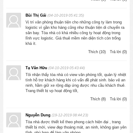
Bùi Thị Gái
(04-10-2019 05:41:35)
Vị trí văn phòng thuận tiện cho những công ty làm trong
logistic vì gần kho hàng cũng như thuận tiện di chuyển ra
sân bay. Tòa nhà có khá nhiều công ty hoạt động trong
lĩnh vực logistic. Giá thuê mềm nên diện tích còn trống
khá ít.
Thích (10)
Trả lời (0)
Tạ Văn Hữu
(04-10-2019 05:43:44)
Tôi nhận thấy tòa nhà có view văn phòng tốt, quản lý nhiệt
tình hỗ trợ khách hàng khi có vấn đề phát sinh. bảo vệ an
ninh, hầm giữ xe rộng đáp ứng được nhu cầu khách thuê.
Trang thiết bị vp hoạt động tốt,
Thích (8)
Trả lời (0)
Nguyễn Dung
(19-12-2019 08:44:23)
Tòa nhà được thiết kế theo phong cách hiện đại , trang
thiết bị mới, view đẹp thoáng mát, an ninh, không gian yên
tĩnh, phù hợp để làm văn phòng.