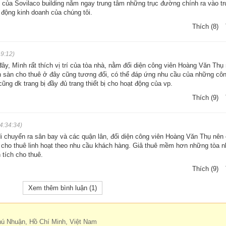
trí của Sovilaco building nằm ngay trung tâm những trục đường chính ra vào t
t động kinh doanh của chúng tôi.
Thích (8)
9:12)
ây, Mình rất thích vị trí của tòa nhà, nằm đối diện công viên Hoàng Văn Thụ
ch sàn cho thuê ở đây cũng tương đối, có thể đáp ứng nhu cầu của những côn
ng dk trang bị đầy đủ trang thiết bị cho hoạt động của vp.
Thích (9)
4:34:34)
 di chuyển ra sân bay và các quận lân, đối diện công viên Hoàng Văn Thụ nên
h cho thuê linh hoạt theo nhu cầu khách hàng. Giâ thuê mềm hơn những tòa 
 tích cho thuê.
Thích (9)
Xem thêm bình luận (
1
)
hú Nhuận, Hồ Chí Minh, Việt Nam