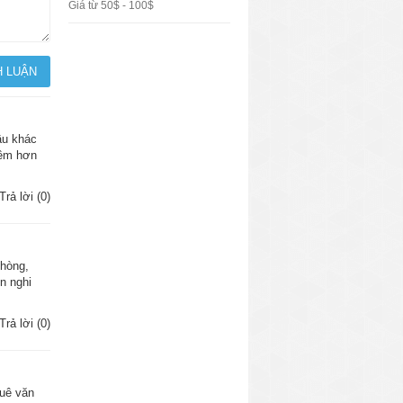
Giá từ 50$ - 100$
ầu khác
mềm hơn
Trả lời (0)
phòng,
n nghi
Trả lời (0)
huê văn