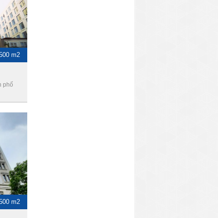
 500 m2
h phố
-500 m2