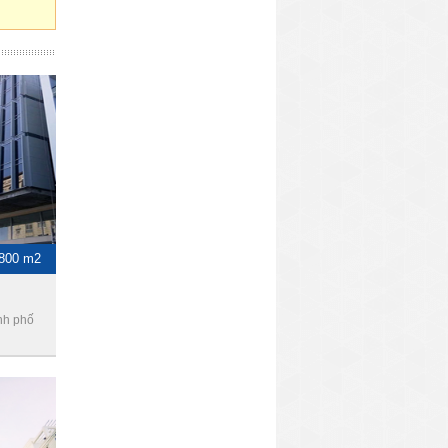
-800 m2
nh phố