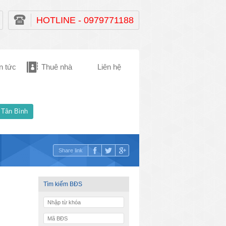
HOTLINE - 0979771188
n tức
Thuê nhà
Liên hệ
 Tân Bình
Share link
Tìm kiếm BĐS