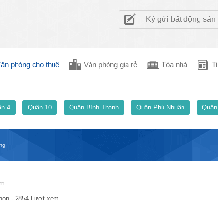
Ký gửi bất động sản
ăn phòng cho thuê
Văn phòng giá rẻ
Tòa nhà
Ti
n 4
Quận 10
Quận Bình Thạnh
Quận Phú Nhuận
Quận
ing
am
họn - 2854 Lượt xem