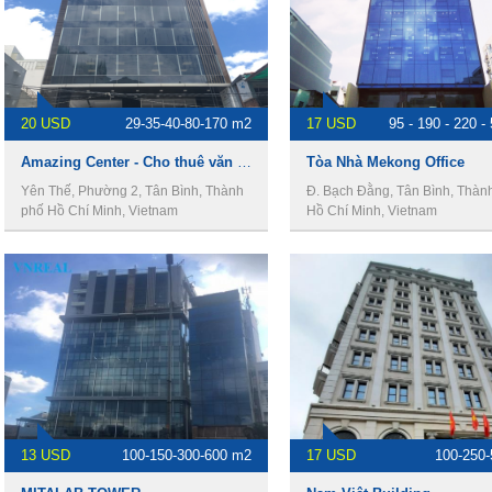
20 USD
29-35-40-80-170 m2
17 USD
95 - 190 - 220 -
Amazing Center - Cho thuê văn phòng Quận Tân Bình
Tòa Nhà Mekong Office
Yên Thế, Phường 2, Tân Bình, Thành
Đ. Bạch Đằng, Tân Bình, Thàn
phố Hồ Chí Minh, Vietnam
Hồ Chí Minh, Vietnam
13 USD
100-150-300-600 m2
17 USD
100-250