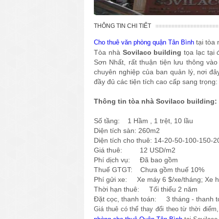
THÔNG TIN CHI TIẾT
tại tòa
Cho thuê văn phòng quận Tân Bình
Tòa nhà
Sovilaco building
tọa lạc tạ
Sơn Nhất, rất thuận tiện lưu thông vào
chuyên nghiệp của ban quản lý, nơi đâ
đầy đủ các tiện tích cao cấp sang trọng:
Thông tin tòa nhà Sovilaco building:
Số tầng: 1 Hầm , 1 trệt, 10 lầu
Diện tích sàn: 260m2
Diện tích cho thuê: 14-20-50-100-150-
Giá thuê: 12 USD/m2
Phí dịch vụ: Đã bao gồm
Thuế GTGT: Chưa gồm thuế 10%
Phí gửi xe: Xe máy 6 $/xe/tháng; Xe hơ
Thời hạn thuê: Tối thiểu 2 năm
Đặt cọc, thanh toán: 3 tháng - thanh t
Giá thuê có thể thay đổi theo từ thời điể