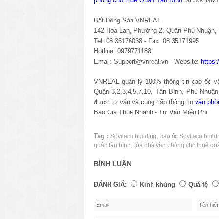
phòng cho thuê Quận Tân Bình
tại Sovilaco
Bất Động Sản VNREAL
142 Hoa Lan, Phường 2, Quận Phú Nhuận
Tel: 08 35176038 - Fax: 08 35171995
Hotline: 0979771188
Email: Support@vnreal.vn - Website:
https
VNREAL quản lý 100% thông tin cao ốc văn
Quận 3,2,3,4,5,7,10, Tân Bình, Phú Nhuậ
được tư vấn và cung cấp thông tin
văn phò
Báo Giá Thuê Nhanh - Tư Vấn Miễn Phí
Tag :
,
Sovilaco building
cao ốc Sovilaco build
,
quận tân bình
tòa nhà văn phòng cho thuê quậ
BÌNH LUẬN
ĐÁNH GIÁ:
Kinh khủng
Quá tệ