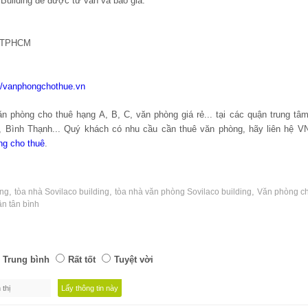
 Building để được tư vấn và báo giá.
, TPHCM
://vanphongchothue.vn
 phòng cho thuê hạng A, B, C, văn phòng giá rẻ... tại các quận trung t
n, Bình Thạnh... Quý khách có nhu cầu cần thuê văn phòng, hãy liên hệ 
ng cho thuê
.
,
,
,
ing
tòa nhà Sovilaco building
tòa nhà văn phòng Sovilaco building
Văn phòng ch
n tân bình
Trung bình
Rất tốt
Tuyệt vời