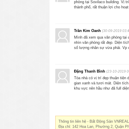
phòng tại Sovilaco building. Vị 
thành phố, rất thuận lợi cho hoạ
Trần Kim Oanh
(30-09-2019 03:4
Mình đã xem qua văn phòng tại đ
nhìn văn phòng rất đẹp. Diện tí
số lượng nhân sự vừa phải. Vp cũ
Đặng Thanh Bình
(23-10-2019 0
Tòa nhà có vị trí đẹp thuận tiện
gian xanh và tươi mát. Diện tíc
khu vực nên hầu như đã full diện
Thông tin liên hệ - Bất Động Sản VNREAL
Địa chỉ: 142 Hoa Lan, Phường 2, Quận P