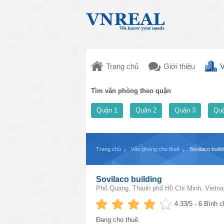
Trang chủ
Giới thiệu
V
Tìm văn phòng theo quận
Quận 1
Quận 2
Quận 3
Quậ
Trang chủ
Văn phòng cho thuê
Sovilaco build
Sovilaco building
Phổ Quang, Thành phố Hồ Chí Minh, Vietn
4.33
/5 -
6
Bình c
Đang cho thuê