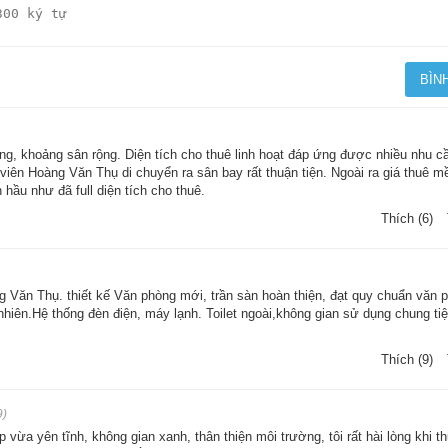
ợng, khoảng sân rộng. Diện tích cho thuê linh hoạt đáp ứng được nhiều nhu c
 viên Hoàng Văn Thụ di chuyển ra sân bay rất thuận tiện. Ngoài ra giá thuê 
hầu như đã full diện tích cho thuê.
Thích (6)
g Văn Thụ. thiết kế Văn phòng mới, trần sàn hoàn thiện, đạt quy chuẩn văn 
nhiên.Hệ thống đèn điện, máy lạnh. Toilet ngoài,không gian sử dụng chung tiệ
Thích (9)
9)
ừa yên tĩnh, không gian xanh, thân thiện môi trường, tôi rất hài lòng khi t