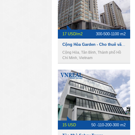
17 USD/m2
300-500-1100 m2
Cộng Hòa Garden - Cho thuê văn phòng Quận Tân Bình
Cộng Hòa, Tân Bình, Thành phố Hồ
Chí Minh, Vietnam
15 USD
50 -110-200-300 m2