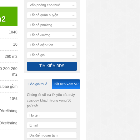
Văn phòng cho thuê
Tất cả quận huyện
m2
Tất cả phường
1040
Tất cả đường
10
Tất cả diện tích
Tất cả giá
260 m2
0-200-260
m2
Báo giá thuê
Đặt hẹn xem VP
ã bao gồm
Chúng tôi sẽ trả lời yêu cầu này
10%
của quý khách trong vòng 30
phút tới
D/xe/tháng
D/xe/tháng