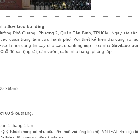
 nhà
Sovilaco building
.
i đường Phổ Quang, Phường 2, Quận Tân Bình, TPHCM. Ngay sát sân
 các quận trung tâm của thành phố. Với thiết kế hiện đại cùng với s
y sẽ là nơi đáng tin cậy cho các doanh nghiệp. Tòa nhà
Sovilaco bu
 Chỗ để xe rộng rãi, sân vườn, cafe, nhà hàng, phòng tập...
200-260m2
i 60 $/xe/tháng.
oán 1 tháng 1 lần.
m, Quý Khách hàng có nhu cầu cần thuê vui lòng liên hệ: VNREAL đại diện ti