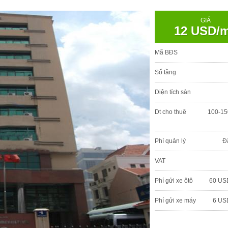
GIÁ
12 USD/
Mã BĐS
Số tầng
Diện tích sàn
Dt cho thuê
100-15
Phí quản lý
Đ
VAT
Phí gửi xe ôtô
60 US
Phí gửi xe máy
6 US