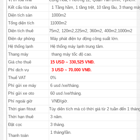
Kết cấu tòa nhà
1 Tầng hầm, 1 tầng trệt, 10 tầng lầu, 3 thang má
Diện tích sàn
1000m2
Tổng diện tích
11000m2
Diện tích thuê
75m2, 120m2,225m2, 360m2, 400m2,1000m2
Điện dự phòng
Máy phát điện tự động công suất lớn.
Hệ thống lạnh
Hệ thống máy lạnh trung tâm.
Thang máy
thang máy tốc độ cao.
Giá cho thuê
15 USD ~ 330,525 VNĐ.
Phí dịch vụ
3 USD ~ 70.000 VNĐ.
Thuế VAT
0%
Phí gửi xe máy
6 usd /xe/tháng.
Phí gửi xe oto
60 usd /xe/tháng.
Phí ngoài giờ
VNĐ/giờ.
Thời gian fitout
Tùy diên tích mà có thời giá từ 2 tuần đến 1 thán
Thời hạn thuê
3 năm.
Đặt cọc
3 tháng.
1 tháng/lần.
Thanh toán