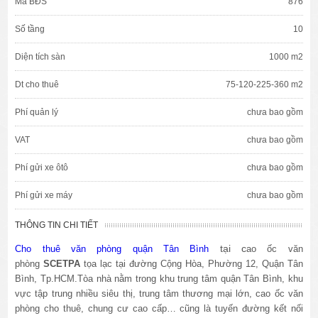
Mã BĐS
876
Số tầng
10
Diện tích sàn
1000 m2
Dt cho thuê
75-120-225-360 m2
Phí quản lý
chưa bao gồm
VAT
chưa bao gồm
Phí gửi xe ôtô
chưa bao gồm
Phí gửi xe máy
chưa bao gồm
THÔNG TIN CHI TIẾT
tại c
Cho thuê văn phòng quận Tân Bình
ao ốc văn
phòng
SCETPA
tọa lạc tại đường Cộng Hòa, Phường 12, Quận Tân
Bình, Tp.HCM.Tòa nhà nằm trong khu trung tâm quận Tân Bình, khu
vực tập trung nhiều siêu thị, trung tâm thương mại lớn, cao ốc văn
phòng cho thuê, chung cư cao cấp… cũng là tuyến đường kết nối