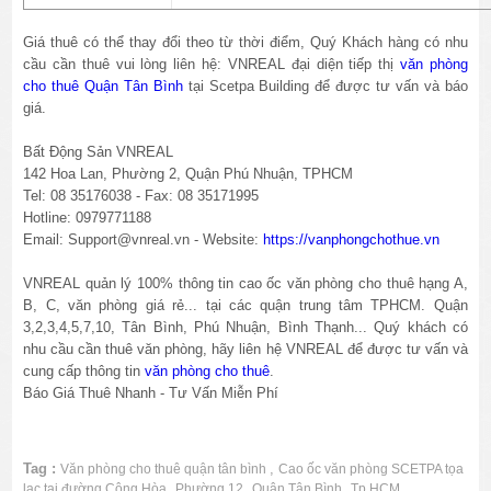
Giá thuê có thể thay đổi theo từ thời điểm, Quý Khách hàng có nhu
cầu cần thuê vui lòng liên hệ: VNREAL đại diện tiếp thị
văn phòng
cho thuê Quận Tân Bình
tại Scetpa Building để được tư vấn và báo
giá.
Bất Động Sản VNREAL
142 Hoa Lan, Phường 2, Quận Phú Nhuận, TPHCM
Tel: 08 35176038 - Fax: 08 35171995
Hotline: 0979771188
Email: Support@vnreal.vn - Website:
https://vanphongchothue.vn
VNREAL quản lý 100% thông tin cao ốc văn phòng cho thuê hạng A,
B, C, văn phòng giá rẻ... tại các quận trung tâm TPHCM. Quận
3,2,3,4,5,7,10, Tân Bình, Phú Nhuận, Bình Thạnh... Quý khách có
nhu cầu cần thuê văn phòng, hãy liên hệ VNREAL để được tư vấn và
cung cấp thông tin
văn phòng cho thuê
.
Báo Giá Thuê Nhanh - Tư Vấn Miễn Phí
Tag :
,
Văn phòng cho thuê quận tân bình
Cao ốc văn phòng SCETPA tọa
,
,
,
lạc tại đường Cộng Hòa
Phường 12
Quận Tân Bình
Tp.HCM