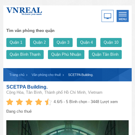
Tìm văn phòng theo quận
Quận 1
Quận 2
Quận 3
Quận 4
Quận 10
Quận Bình Thạnh
Quận Phú Nhuận
Quận Tân Bình
Trang chủ
Văn phòng cho thuê
SCETPA Building.
SCETPA Building.
Cộng Hòa, Tân Bình, Thành phố Hồ Chí Minh, Vietnam
4.6
/5 -
5
Bình chọn - 3448 Lượt xem
Đang cho thuê