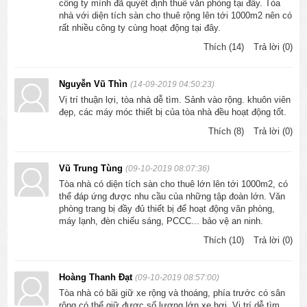
công ty mình đã quyết định thuê văn phòng tại đây. Tòa
nhà với diện tích sàn cho thuê rộng lên tới 1000m2 nên có
rất nhiều công ty cùng hoạt động tại đây.
Thích (14)
Trả lời (0)
Nguyễn Vũ Thìn
(14-09-2019 04:50:23)
Vị trí thuận lợi, tòa nhà dễ tìm. Sảnh vào rộng. khuôn viên
đẹp, các máy móc thiết bị của tòa nhà đều hoạt động tốt.
Thích (8)
Trả lời (0)
Vũ Trung Tùng
(09-10-2019 08:07:36)
Tòa nhà có diện tích sàn cho thuê lớn lên tới 1000m2, có
thể đáp ứng được nhu cầu của những tập đoàn lớn. Văn
phòng trang bị đầy đủ thiết bị để hoạt động văn phòng,
máy lạnh, đèn chiếu sáng, PCCC... bảo vệ an ninh.
Thích (10)
Trả lời (0)
Hoàng Thanh Đạt
(09-10-2019 08:57:00)
Tòa nhà có bãi giữ xe rộng và thoáng, phía trước có sân
rộng có thể giữ được số lượng lớn xe hơi. Vị trí dễ tìm,