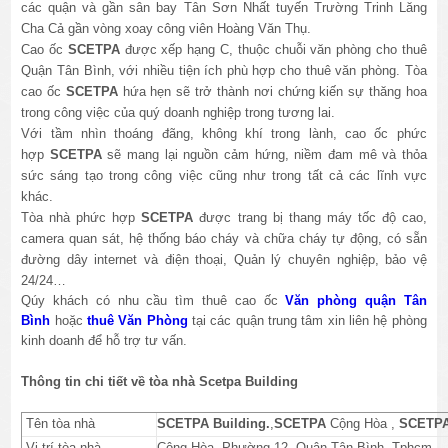
các quận và gần sân bay Tân Sơn Nhất tuyến Trường Trinh Lăng
Cha Cả gần vòng xoay công viên Hoàng Văn Thụ.
Cao ốc
SCETPA
được xếp hạng C, thuộc chuỗi văn phòng cho thuê
Quận Tân Bình, với nhiều tiện ích phù hợp cho thuê văn phòng. Tòa
cao ốc
SCETPA
hứa hẹn sẽ trở thành nơi chứng kiến sự thăng hoa
trong công việc của quý doanh nghiệp trong tương lai.
Với tầm nhìn thoáng đãng, không khí trong lành, cao ốc phức
hợp
SCETPA
sẽ mang lại nguồn cảm hứng, niềm đam mê và thỏa
sức sáng tạo trong công việc cũng như trong tất cả các lĩnh vực
khác.
Tòa nhà phức hợp
SCETPA
được trang bị thang máy tốc độ cao,
camera quan sát, hệ thống báo cháy và chữa cháy tự động, có sẵn
đường dây internet và điện thoại, Quản lý chuyên nghiệp, bảo vệ
24/24…
Qúy khách có nhu cầu tìm thuê cao ốc
Văn phòng quận Tân
Bình
hoặc
thuê Văn Phòng
tại các quận trung tâm xin liên hệ phòng
kinh doanh để hỗ trợ tư vấn.
Thông tin chi tiết về tòa nhà Scetpa Building
Tên tòa nhà
SCETPA
Building.
,
SCETPA
Cộng Hòa
,
SCETP
Vị trí tòa nhà
Cộng Hòa
, Phường 12, Quận Tân Bình, Tphcm.