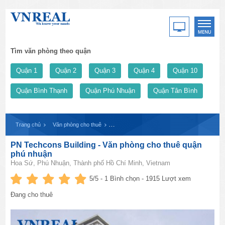
Tìm văn phòng theo quận
Quận 1
Quận 2
Quận 3
Quận 4
Quận 10
Quận Bình Thạnh
Quận Phú Nhuận
Quận Tân Bình
Trang chủ
Văn phòng cho thuê
PN Techcons Building - Văn phòng cho thuê 
PN Techcons Building - Văn phòng cho thuê quận
phú nhuận
Hoa Sứ, Phú Nhuận, Thành phố Hồ Chí Minh, Vietnam
5
/5 -
1
Bình chọn - 1915 Lượt xem
Đang cho thuê