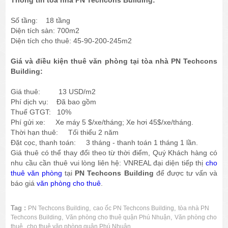
Thông tin tòa nhà PN Techcons Building:
Số tầng: 18 tầng
Diện tích sàn: 700m2
Diện tích cho thuê: 45-90-200-245m2​
Giá và điều kiện thuê văn phòng tại tòa nhà PN Techcons
Building:
Giá thuê: 13 USD/m2
Phí dịch vụ: Đã bao gồm
Thuế GTGT: 10%
Phí gửi xe: Xe máy 5 $/xe/tháng; Xe hơi 45$/xe/tháng.
Thời hạn thuê: Tối thiểu 2 năm
Đặt cọc, thanh toán: 3 tháng - thanh toán 1 tháng 1 lần.
Giá thuê có thể thay đổi theo từ thời điểm, Quý Khách hàng có
nhu cầu cần thuê vui lòng liên hệ: VNREAL đại diện tiếp thị
cho
thuê văn phòng
tại
PN Techcons Building
để được tư vấn và
báo giá
văn phòng cho thuê
.
Tag :
,
,
PN Techcons Building
cao ốc PN Techcons Building
tòa nhà PN
,
,
Techcons Building
Văn phòng cho thuê quận Phú Nhuận
Văn phòng cho
,
thuê
cho thuê văn phòng quận Phú Nhuận