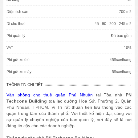
Diện tích sàn
700 m2
Dt cho thuê
45 - 90 - 200 - 245 m2
Phí quản lý
Đã bao gồm
VAT
10%
Phí gửi xe ôtô
45$/xe/tháng
Phí gửi xe máy
5$/xe/tháng
THÔNG TIN CHI TIẾT
Văn phòng cho thuê quận Phú Nhuận
tại Tòa nhà
PN
Techcons Building
tọa lạc đường Hoa Sứ, Phường 2, Quận
Phú Nhuận, TPHCM. Vị Trí rất thuận tiện lưu thông vào các
quận trung tâm của thành phố. Với thiết kế hiện đại, cùng với
sự quản lý chuyên nghiệp của ban quản lý, nơi đây sẽ là nơi
đáng tin cậy cho các doanh nghiệp.