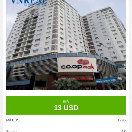
GIÁ
13 USD
Mã BĐS
1296
Số tầng
18