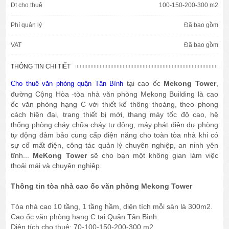
Dt cho thuê
100-150-200-300 m2
Phí quản lý
Đã bao gồm
VAT
Đã bao gồm
THÔNG TIN CHI TIẾT
tại cao ốc
Mekong Tower
,
Cho thuê văn phòng quận Tân Bình
đường Cộng Hòa -tòa nhà văn phòng Mekong Building là cao
ốc văn phòng hạng C với thiết kế thông thoáng, theo phong
cách hiện đại, trang thiết bị mới, thang máy tốc độ cao, hệ
thống phòng cháy chữa cháy tự động, máy phát điện dự phòng
tự động đảm bảo cung cấp điện năng cho toàn tòa nhà khi có
sự cố mất điện, công tác quản lý chuyên nghiệp, an ninh yên
tĩnh...
MeKong Tower
sẽ cho bạn một không gian làm việc
thoải mái và chuyên nghiệp.
Thông tin tòa nhà cao ốc văn phòng Mekong Tower
Tòa nhà cao 10 tầng, 1 tầng hầm, diện tích mỗi sàn là 300m2.
Cao ốc văn phòng hạng C tại Quận Tân Bình.
Diện tích cho thuê: 70-100-150-200-300 m2