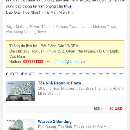
nhu cầu cần thuê văn phòng, hãy liên hệ VNREAL để được tư vấn và
cung cấp thông tin
văn phòng cho thuê
.
Báo Giá Thuê Nhanh - Tư Vấn Miễn Phí
Tag :
,
,
,
Mekong Tower
Tòa nhà Mekong Tower
cao ốc Mekong Tower
văn phòng Mekong Tower
Thông tin liên hệ - Bất Động Sản VNREAL
Địa chỉ: 142 Hoa Lan, Phường 2, Quận Phú Nhuận, Hồ Chí Minh,
Việt Nam
Hotline:
0979771188
- Email:
sale@vnreal.vn
CHO THUÊ KHÁC
Tòa Nhà Republic Plaza
18 Cộng Hòa, Phường 4, Tân Bình, Thành phố Hồ Chí
Minh, Vietnam
500 m2
20 USD
Waseco 2 Building
Phổ Quang, Tân Bình, Thành phố Hồ Chí Minh,