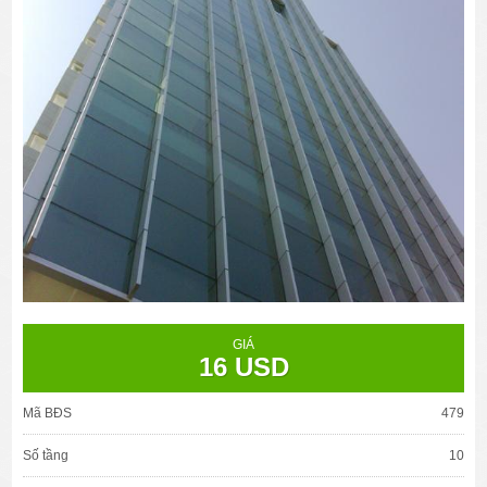
GIÁ
16 USD
Mã BĐS
479
Số tầng
10