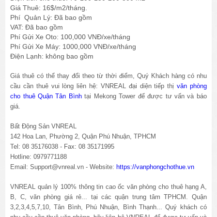
Giá Thuê: 16$/m2/tháng.
Phí Quản Lý: Đã bao gồm
VAT: Đã bao gồm
Phí Gửi Xe Oto: 100,000 VNĐ/xe/tháng
Phí Gửi Xe Máy: 1000,000 VNĐ/xe/tháng
Điện Lạnh: không bao gồm
Giá thuê có thể thay đổi theo từ thời điểm, Quý Khách hàng có nhu
cầu cần thuê vui lòng liên hệ: VNREAL đại diện tiếp thị
văn phòng
cho thuê Quận Tân Bình
tại Mekong Tower để được tư vấn và báo
giá.
Bất Động Sản VNREAL
142 Hoa Lan, Phường 2, Quận Phú Nhuận, TPHCM
Tel: 08 35176038 - Fax: 08 35171995
Hotline: 0979771188
Email: Support@vnreal.vn - Website:
https://vanphongchothue.vn
VNREAL quản lý 100% thông tin cao ốc văn phòng cho thuê hạng A,
B, C, văn phòng giá rẻ... tại các quận trung tâm TPHCM. Quận
3,2,3,4,5,7,10, Tân Bình, Phú Nhuận, Bình Thạnh... Quý khách có