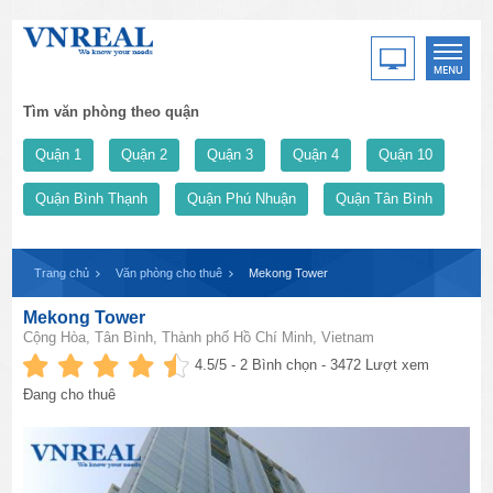
Tìm văn phòng theo quận
Quận 1
Quận 2
Quận 3
Quận 4
Quận 10
Quận Bình Thạnh
Quận Phú Nhuận
Quận Tân Bình
Trang chủ
Văn phòng cho thuê
Mekong Tower
Mekong Tower
Cộng Hòa, Tân Bình, Thành phố Hồ Chí Minh, Vietnam
4.5
/5 -
2
Bình chọn - 3472 Lượt xem
Đang cho thuê