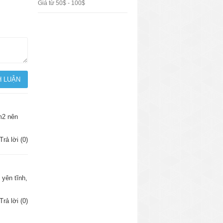
Giá từ 50$ - 100$
0m2 nên
Trả lời (0)
 yên tĩnh,
Trả lời (0)