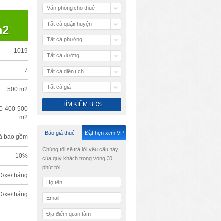
Văn phòng cho thuê
Tất cả quận huyện
m2
Tất cả phường
1019
Tất cả đường
7
Tất cả diện tích
Tất cả giá
500 m2
0-400-500
m2
Báo giá thuê
Đặt hẹn xem VP
ã bao gồm
Chúng tôi sẽ trả lời yêu cầu này
10%
của quý khách trong vòng 30
phút tới
D/xe/tháng
D/xe/tháng