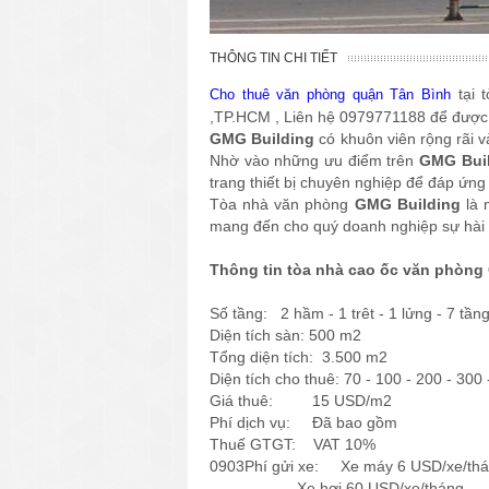
THÔNG TIN CHI TIẾT
tại 
Cho thuê văn phòng quận Tân Bình
,TP.HCM , Liên hệ 0979771188 để được 
GMG Building
có khuôn viên rộng rãi v
Nhờ vào những ưu điểm trên
GMG Bui
trang thiết bị chuyên nghiệp để đáp ứng
Tòa nhà văn phòng
GMG Building
là 
mang đến cho quý doanh nghiệp sự hài lò
Thông tin tòa nhà cao ốc văn phòng
Số tầng: 2 hầm - 1 trêt - 1 lửng - 7 tần
Diện tích sàn: 500 m2
Tổng diện tích: 3.500 m2
Diện tích cho thuê: 70 - 100 - 200 - 300
Giá thuê: 15 USD/m2
Phí dịch vụ: Đã bao gồm
Thuế GTGT: VAT 10%
0903Phí gửi xe: Xe máy 6 USD/xe/th
Xe hơi 60 USD/xe/tháng