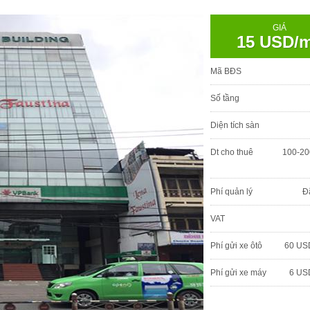
GIÁ
15 USD/
Mã BĐS
Số tầng
Diện tích sàn
Dt cho thuê
100-20
Phí quản lý
Đ
VAT
Phí gửi xe ôtô
60 US
Phí gửi xe máy
6 US