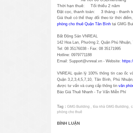
Thời hạn thuê: Tối thiểu 2 năm
Đặt cọc, thanh toán: 3 tháng - thanh t
Giá thuê có thể thay đổi theo từ thời điể
phòng cho thuê Quận Tân Bình
tại GMG Buil
Bất Động Sản VNREAL
142 Hoa Lan, Phường 2, Quận Phú Nhuận
Tel: 08 35176038 - Fax: 08 35171995
Hotline: 0979771188
Email: Support@vnreal.vn - Website:
https
VNREAL quản lý 100% thông tin cao ốc văn
Quận 3,2,3,4,5,7,10, Tân Bình, Phú Nhuậ
được tư vấn và cung cấp thông tin
văn phò
Báo Giá Thuê Nhanh - Tư Vấn Miễn Phí
Tag :
,
,
GMG Building
tòa nhà GMG Building
c
phòng cho thuê
BÌNH LUẬN