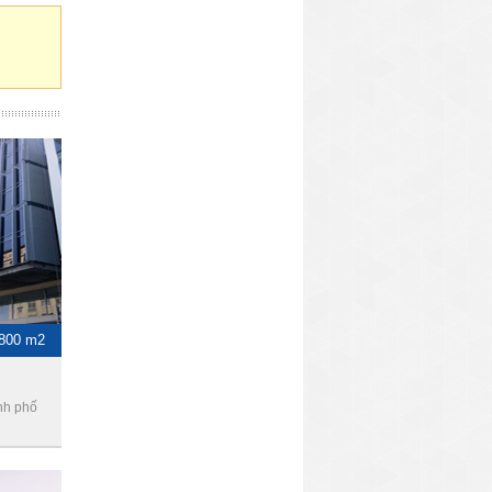
-800 m2
nh phố