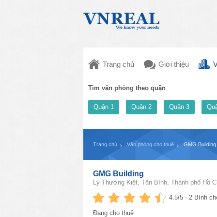
Trang chủ
Giới thiệu
V
Tìm văn phòng theo quận
Quận 1
Quận 2
Quận 3
Quậ
Trang chủ
Văn phòng cho thuê
GMG Building
GMG Building
Lý Thường Kiệt, Tân Bình, Thành phố Hồ C
4.5
/5 -
2
Bình ch
Đang cho thuê