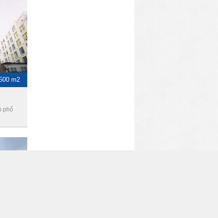
 500 m2
h phố