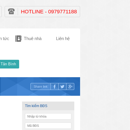
HOTLINE - 0979771188
n tức
Thuê nhà
Liên hệ
 Tân Bình
Share link
Tìm kiếm BĐS