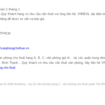
oán 1 tháng 1
m, Quý Khách hàng có nhu cầu cần thuê vui lòng liên hệ: VNREAL đại diện ti
ding để được tư vấn và báo giá.
, TPHCM
://vanphongchothue.vn
 phòng cho thuê hạng A, B, C, văn phòng giá rẻ... tại các quận trung t
n, Bình Thạnh... Quý khách có nhu cầu cần thuê văn phòng, hãy liên hệ 
ng cho thuê
.
,
,
ao ốc GMG Building
cao ốc văn phòng hạng C
văn phòng cho thuê quận Tân Bì