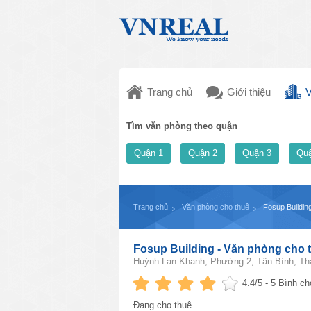
Trang chủ
Giới thiệu
V
Tìm văn phòng theo quận
Quận 1
Quận 2
Quận 3
Quậ
Trang chủ
Văn phòng cho thuê
Fosup Buildin
Fosup Building - Văn phòng cho 
Huỳnh Lan Khanh, Phường 2, Tân Bình, Th
4.4
/5 -
5
Bình ch
Đang cho thuê