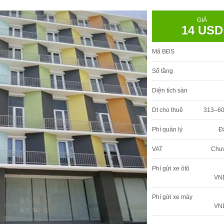
GIÁ
14 USD
Mã BĐS
Số tầng
Diện tích sàn
Dt cho thuê
313–6
Phí quản lý
Đ
VAT
Chư
Phí gửi xe ôtô
VND
Phí gửi xe máy
VND