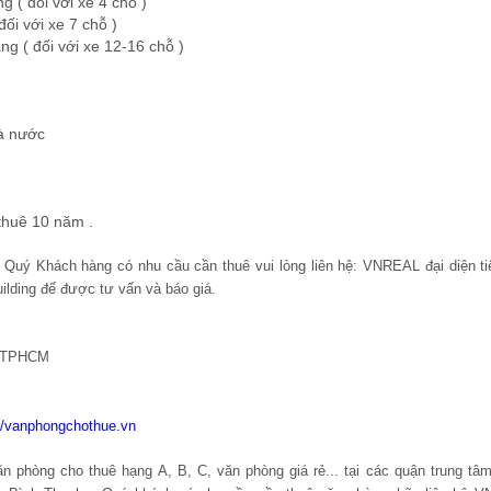
ối với xe 4 chỗ )
i xe 7 chỗ )
với xe 12-16 chỗ )
hà nước
 thuê 10 năm .
m, Quý Khách hàng có nhu cầu cần thuê vui lòng liên hệ: VNREAL đại diện ti
ilding để được tư vấn và báo giá.
, TPHCM
://vanphongchothue.vn
 phòng cho thuê hạng A, B, C, văn phòng giá rẻ... tại các quận trung t