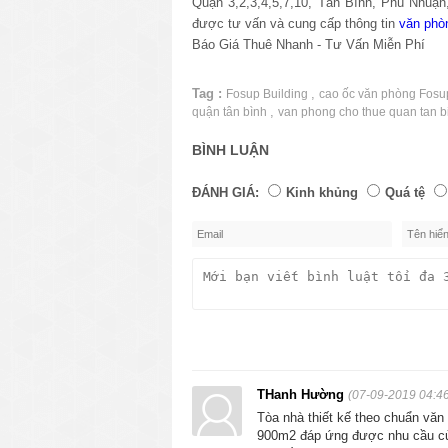
Quận 3,2,3,4,5,7,10, Tân Bình, Phú Nhuậ
được tư vấn và cung cấp thông tin
văn phò
Báo Giá Thuê Nhanh - Tư Vấn Miễn Phí
Tag :
,
Fosup Building
cao ốc văn phòng Fosu
,
quận tân bình
van phong cho thue quan tan b
BÌNH LUẬN
ĐÁNH GIÁ:
Kinh khủng
Quá tệ
THanh Hường
(07-09-2019 04:46
Tòa nhà thiết kế theo chuẩn văn 
900m2 đáp ứng được nhu cầu của 