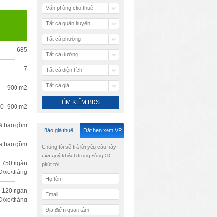
Văn phòng cho thuê
Tất cả quận huyện
Tất cả phường
685
Tất cả đường
7
Tất cả diện tích
Tất cả giá
900 m2
00–900 m2
ã bao gồm
Báo giá thuê
Đặt hẹn xem VP
a bao gồm
Chúng tôi sẽ trả lời yêu cầu này
của quý khách trong vòng 30
750 ngàn
phút tới
/xe/tháng
120 ngàn
/xe/tháng