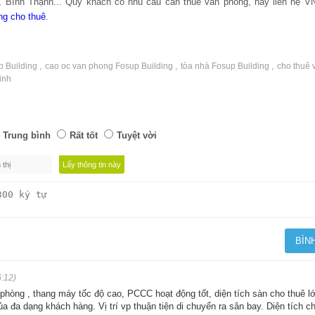
n, Bình Thạnh... Quý khách có nhu cầu cần thuê văn phòng, hãy liên hệ 
ng cho thuê
.
,
,
,
p Building
cao oc van phong Fosup Building
tòa nhà Fosup Building
cho thuê 
inh
Trung bình
Rất tốt
Tuyệt vời
:12)
phòng , thang máy tốc độ cao, PCCC hoạt động tốt, diện tích sàn cho thuê lớ
đa dạng khách hàng. Vị trí vp thuận tiện di chuyển ra sân bay. Diện tích c