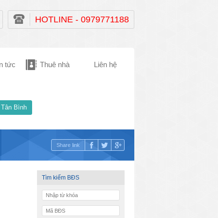
HOTLINE - 0979771188
n tức
Thuê nhà
Liên hệ
 Tân Bình
Share link
Tìm kiếm BĐS