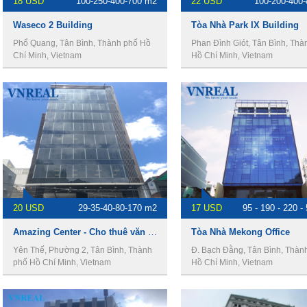
18 USD
100-250-400-700 m2
22 USD
100-200-400
Waseco 2 Building
Tòa Nhà Park IX Building
Phổ Quang, Tân Bình, Thành phố Hồ
Phan Đình Giót, Tân Bình, Thà
Chí Minh, Vietnam
Hồ Chí Minh, Vietnam
20 USD
29-35-40-80-170 m2
17 USD
95 - 190 - 220 -
Amazing Center - Cho thuê văn phòng Quận Tân Bình
Tòa Nhà Mekong Office
Yên Thế, Phường 2, Tân Bình, Thành
Đ. Bạch Đằng, Tân Bình, Thàn
phố Hồ Chí Minh, Vietnam
Hồ Chí Minh, Vietnam