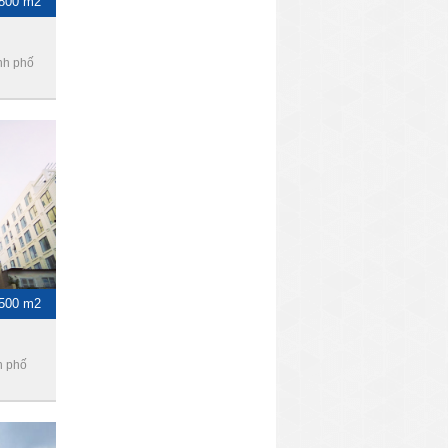
-800 m2
nh phố
 500 m2
h phố