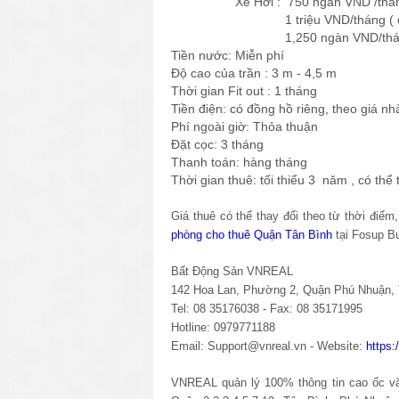
Xe Hơi : 750 ngàn VND /tháng ( đ
1 triệu VND/tháng ( đối vớ
1,250 ngàn VND/tháng ( đối 
Tiền nước: Miễn phí
Độ cao của trần : 3 m - 4,5 m
Thời gian Fit out : 1 tháng
Tiền điện: có đồng hồ riêng, theo giá n
Phí ngoài giờ: Thỏa thuận
Đặt cọc: 3 tháng
Thanh toán: hàng tháng
Thời gian thuê: tối thiểu 3 năm , có thể
Giá thuê có thể thay đổi theo từ thời điể
phòng cho thuê Quận Tân Bình
tại Fosup Bu
Bất Động Sản VNREAL
142 Hoa Lan, Phường 2, Quận Phú Nhuận
Tel: 08 35176038 - Fax: 08 35171995
Hotline: 0979771188
Email: Support@vnreal.vn - Website:
https
VNREAL quản lý 100% thông tin cao ốc văn