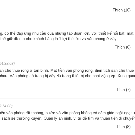
Thích (10)
ng, có thể đáp ứng nhu cầu của những tập đoàn lớn, với thiết kế nổi bật, mặt 
 thể giữ dk oto cho khách hàng là 1 lợi thế lớn vs văn phòng ở đây.
Thích (6)
04:38:03)
sàn cho thuê rộng ở tân bình. Mặt tiền văn phòng rộng, diện tích sàn cho thuê
hau. Văn phòng có trang bị đầy đủ trang thiết bị cho hoạt động vp. Xung qua
Thích (7)
9:14:00)
nên văn phòng rất thoáng, bước vô văn phòng không có cảm giác ngột ngạt. 
h sạch sẽ thường xuyên. Quản lý an ninh, vị trí dễ tìm và thuận tiện di chuyể
Thích (8)