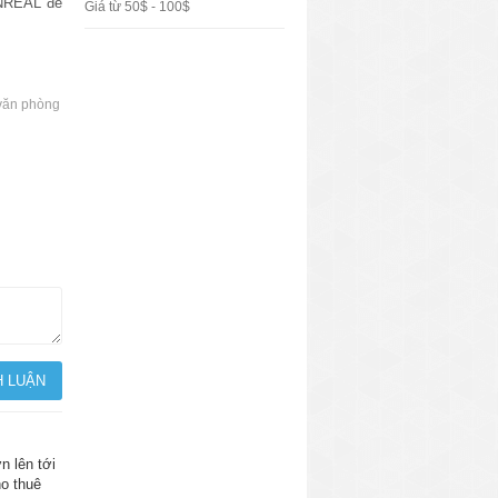
VNREAL để
Giá từ 50$ - 100$
văn phòng
n lên tới
ho thuê