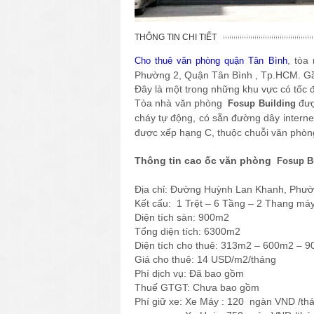
THÔNG TIN CHI TIẾT
, tòa
Cho thuê văn phòng quận Tân Bình
Phường 2, Quận Tân Bình , Tp.HCM. G
Đây là một trong những khu vực có tốc 
Tòa nhà văn phòng
đượ
Fosup Building
cháy tự động, có sẵn đường dây interne
được xếp hạng C, thuộc chuỗi văn phòng
Thông tin cao ốc văn phòng
Fosup B
Địa chỉ: Đường Huỳnh Lan Khanh, Phư
Kết cấu: 1 Trệt – 6 Tầng – 2 Thang má
Diện tích sàn: 900m2
Tổng diện tích: 6300m2
Diện tích cho thuê: 313m2 – 600m2 – 
Giá cho thuê: 14 USD/m2/tháng
Phí dịch vụ: Đã bao gồm
Thuế GTGT: Chưa bao gồm
Phí giữ xe: Xe Máy : 120 ngàn VND /th