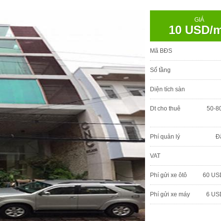
GIÁ
10 USD/
Mã BĐS
Số tầng
Diện tích sàn
Dt cho thuê
50-8
Phí quản lý
Đ
VAT
Phí gửi xe ôtô
60 US
Phí gửi xe máy
6 US