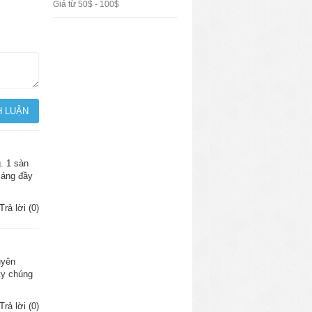
Giá từ 50$ - 100$
. 1 sàn
sáng đầy
Trả lời (0)
uyên
ty chúng
Trả lời (0)