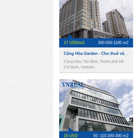
17 USD/m2
300-500-1100 m2
Cộng Hòa Garden - Cho thuê văn phòng Quận Tân Bình
Cộng Hòa, Tân Bình, Thành phố Hồ
Chí Minh, Vietnam
15 USD
50 -110-200-300 m2