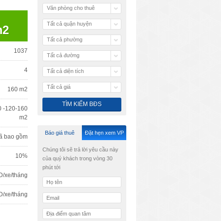
Văn phòng cho thuê
Tất cả quận huyện
m2
Tất cả phường
1037
Tất cả đường
4
Tất cả diện tích
Tất cả giá
160 m2
0 -120-160
m2
Báo giá thuê
Đặt hẹn xem VP
ã bao gồm
Chúng tôi sẽ trả lời yêu cầu này
10%
của quý khách trong vòng 30
phút tới
D/xe/tháng
D/xe/tháng