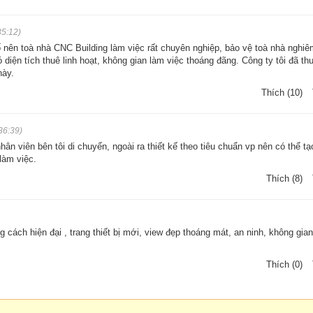
35:12)
 nên toà nhà CNC Building làm việc rất chuyên nghiệp, bảo vệ toà nhà nghiê
 diện tích thuê linh hoạt, không gian làm việc thoáng đãng. Công ty tôi đã th
này.
Thích (10)
36:39)
nhân viên bên tôi di chuyển, ngoài ra thiết kế theo tiêu chuẩn vp nên có thể t
làm việc.
Thích (8)
 cách hiện đại , trang thiết bị mới, view đẹp thoáng mát, an ninh, không gian
Thích (0)