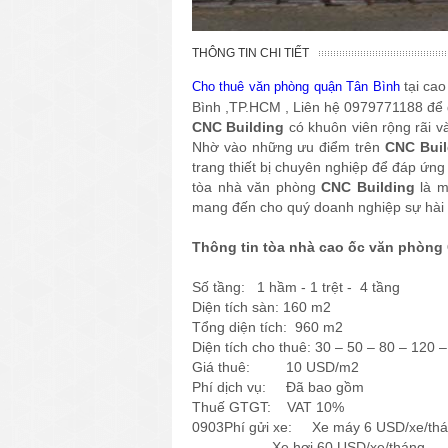
THÔNG TIN CHI TIẾT
tại ca
Cho thuê văn phòng quận Tân Bình
Bình ,TP.HCM , Liên hệ 0979771188 để 
CNC Building
có khuôn viên rộng rãi v
Nhờ vào những ưu điểm trên
CNC Buil
trang thiết bị chuyên nghiệp để đáp ứng
tòa nhà văn phòng
CNC Building
là m
mang đến cho quý doanh nghiệp sự hài lò
Thông tin tòa nhà cao ốc văn phòng 
Số tầng: 1 hầm - 1 trệt - 4 tầng
Diện tích sàn: 160 m2
Tổng diện tích: 960 m2
Diện tích cho thuê: 30 – 50 – 80 – 120 
Giá thuê: 10 USD/m2
Phí dịch vụ: Đã bao gồm
Thuế GTGT: VAT 10%
0903Phí gửi xe: Xe máy 6 USD/xe/th
Xe hơi 60 USD/xe/tháng