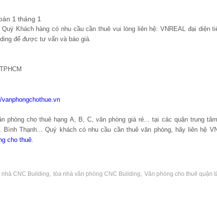
oán 1 tháng 1
m, Quý Khách hàng có nhu cầu cần thuê vui lòng liên hệ: VNREAL đại diện ti
ding để được tư vấn và báo giá.
, TPHCM
://vanphongchothue.vn
 phòng cho thuê hạng A, B, C, văn phòng giá rẻ... tại các quận trung t
n, Bình Thạnh... Quý khách có nhu cầu cần thuê văn phòng, hãy liên hệ 
ng cho thuê
.
,
,
a nhà CNC Building
tòa nhà văn phòng CNC Building
Văn phòng cho thuê quận t