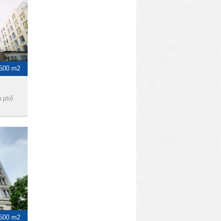
 500 m2
h phố
-500 m2