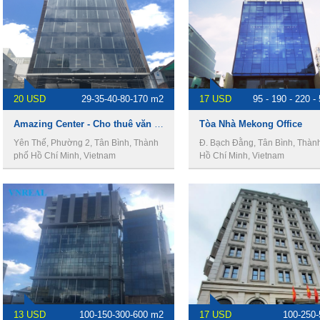
20 USD
29-35-40-80-170 m2
17 USD
95 - 190 - 220 -
Amazing Center - Cho thuê văn phòng Quận Tân Bình
Tòa Nhà Mekong Office
Yên Thế, Phường 2, Tân Bình, Thành
Đ. Bạch Đằng, Tân Bình, Thàn
phố Hồ Chí Minh, Vietnam
Hồ Chí Minh, Vietnam
13 USD
100-150-300-600 m2
17 USD
100-250