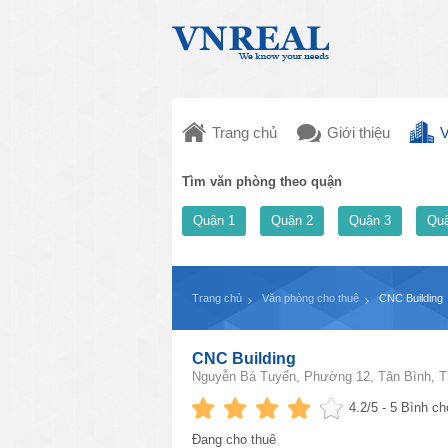
Trang chủ
Giới thiệu
V
Tìm văn phòng theo quận
Quận 1
Quận 2
Quận 3
Quậ
Trang chủ
Văn phòng cho thuê
CNC Building
CNC Building
Nguyễn Bá Tuyển, Phường 12, Tân Bình, T
4.2
/5 -
5
Bình ch
Đang cho thuê