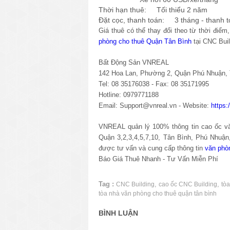
Thời hạn thuê: Tối thiểu 2 năm
Đặt cọc, thanh toán: 3 tháng - thanh t
Giá thuê có thể thay đổi theo từ thời điể
phòng cho thuê Quận Tân Bình
tại CNC Buil
Bất Động Sản VNREAL
142 Hoa Lan, Phường 2, Quận Phú Nhuận
Tel: 08 35176038 - Fax: 08 35171995
Hotline: 0979771188
Email: Support@vnreal.vn - Website:
https
VNREAL quản lý 100% thông tin cao ốc văn
Quận 3,2,3,4,5,7,10, Tân Bình, Phú Nhuậ
được tư vấn và cung cấp thông tin
văn phò
Báo Giá Thuê Nhanh - Tư Vấn Miễn Phí
Tag :
,
,
CNC Building
cao ốc CNC Building
tò
tòa nhà văn phòng cho thuê quận tân bình
BÌNH LUẬN