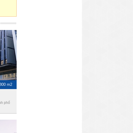
-800 m2
nh phố