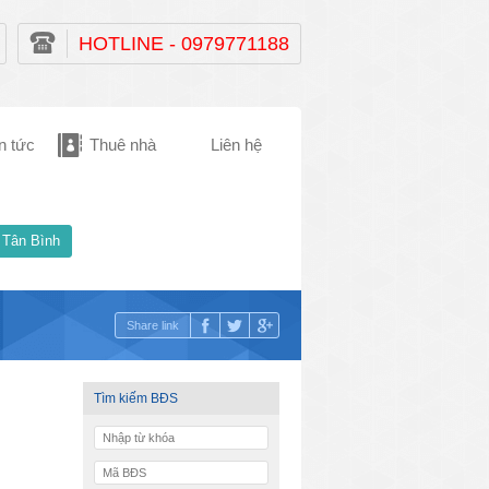
HOTLINE - 0979771188
n tức
Thuê nhà
Liên hệ
 Tân Bình
Share link
Tìm kiếm BĐS