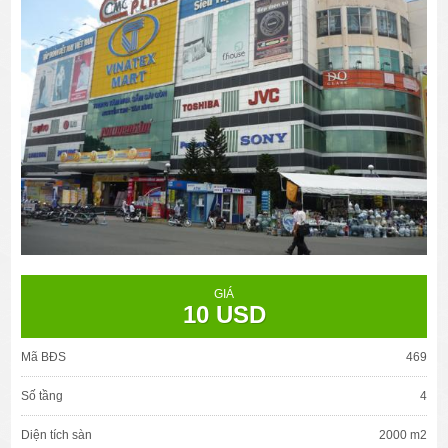
GIÁ
10 USD
Mã BĐS
469
Số tầng
4
Diện tích sàn
2000 m2