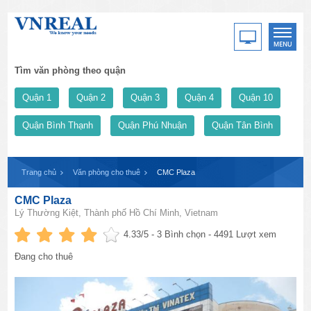
Tìm văn phòng theo quận
Quận 1
Quận 2
Quận 3
Quận 4
Quận 10
Quận Bình Thạnh
Quận Phú Nhuận
Quận Tân Bình
Trang chủ
Văn phòng cho thuê
CMC Plaza
CMC Plaza
Lý Thường Kiệt, Thành phố Hồ Chí Minh, Vietnam
4.33
/5 -
3
Bình chọn - 4491 Lượt xem
Đang cho thuê