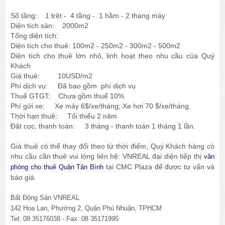
Số tầng: 1 trệt - 4 tầng - 1 hầm - 2 thang máy
Diện tích sàn: 2000m2
Tổng diện tích:
Diện tích cho thuê: 100m2 - 250m2 - 300m2 - 500m2
Diện tích cho thuê lớn nhỏ, linh hoạt theo nhu cầu của Quý
Khách
Giá thuê: 10USD/m2
Phí dịch vụ: Đã bao gồm phí dịch vụ
Thuế GTGT: Chưa gồm thuế 10%
Phí gửi xe: Xe máy 6$/xe/tháng; Xe hơi 70 $/xe/tháng.
Thời hạn thuê: Tối thiểu 2 năm
Đặt cọc, thanh toán: 3 tháng - thanh toán 1 tháng 1 lần.
Giá thuê có thể thay đổi theo từ thời điểm, Quý Khách hàng có
nhu cầu cần thuê vui lòng liên hệ: VNREAL đại diện tiếp thị
văn
tại CMC Plaza để được tư vấn và
phòng cho thuê Quận Tân Bình
báo giá.
Bất Động Sản VNREAL
142 Hoa Lan, Phường 2, Quận Phú Nhuận, TPHCM
Tel: 08 35176038 - Fax: 08 35171995