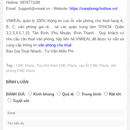
Hotline: 0979771188
Email: Support@vnreal.vn - Website:
https://vanphongchothue.vn/
VNREAL quản lý 100% thông tin cao ốc văn phòng cho thuê hạng A,
B, C, văn phòng giá rẻ... tại các quận trung tâm TPHCM. Quận
3,2,3,4,5,7,10, Tân Bình, Phú Nhuận, Bình Thạnh... Quý khách có
nhu cầu cần thuê văn phòng, hãy liên hệ VNREAL để được tư vấn và
cung cấp thông tin
văn phòng cho thuê
.
Báo Giá Thuê Nhanh - Tư Vấn Miễn Phí
Tag :
,
,
,
CMC Plaza
Tòa nhà Nam CMC Plaza
cao ốc CMC Plaza
văn
phòng CMC Plaza
BÌNH LUẬN
ĐÁNH GIÁ:
Kinh khủng
Quá tệ
Trung bình
Rất tốt
Tuyệt vời