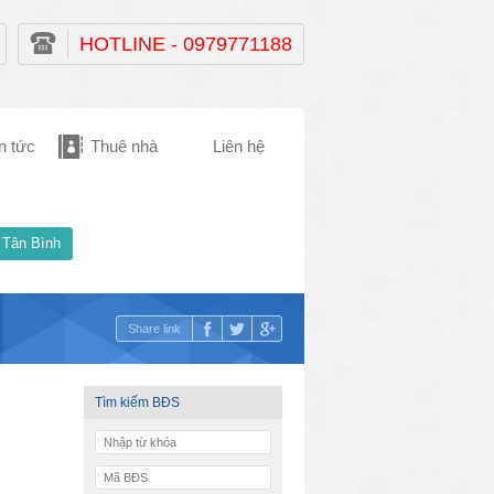
HOTLINE - 0979771188
n tức
Thuê nhà
Liên hệ
 Tân Bình
Share link
Tìm kiếm BĐS