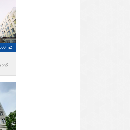
 500 m2
h phố