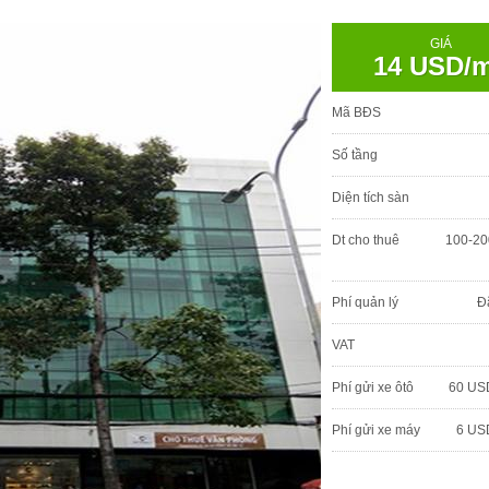
GIÁ
14 USD/
Mã BĐS
Số tầng
Diện tích sàn
Dt cho thuê
100-20
Phí quản lý
Đ
VAT
Phí gửi xe ôtô
60 US
Phí gửi xe máy
6 US