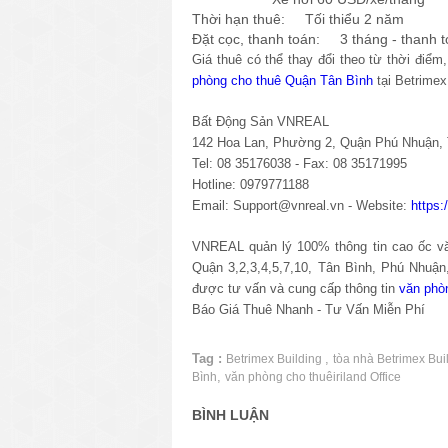
Thời hạn thuê: Tối thiểu 2 năm
Đặt cọc, thanh toán: 3 tháng - thanh t
Giá thuê có thể thay đổi theo từ thời điể
phòng cho thuê Quận Tân Bình
tại Betrimex
Bất Động Sản VNREAL
142 Hoa Lan, Phường 2, Quận Phú Nhuận
Tel: 08 35176038 - Fax: 08 35171995
Hotline: 0979771188
Email: Support@vnreal.vn - Website:
https
VNREAL quản lý 100% thông tin cao ốc văn
Quận 3,2,3,4,5,7,10, Tân Bình, Phú Nhuậ
được tư vấn và cung cấp thông tin
văn phò
Báo Giá Thuê Nhanh - Tư Vấn Miễn Phí
Tag :
,
Betrimex Building
tòa nhà Betrimex Bui
,
Bình
văn phòng cho thuêiriland Office
BÌNH LUẬN