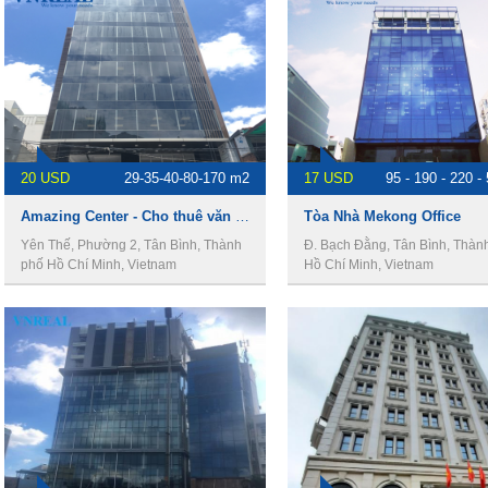
20 USD
29-35-40-80-170 m2
17 USD
95 - 190 - 220 -
Amazing Center - Cho thuê văn phòng Quận Tân Bình
Tòa Nhà Mekong Office
Yên Thế, Phường 2, Tân Bình, Thành
Đ. Bạch Đằng, Tân Bình, Thàn
phố Hồ Chí Minh, Vietnam
Hồ Chí Minh, Vietnam