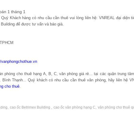
oán 1 tháng 1
m, Quý Khách hàng có nhu cầu cần thuê vui lòng liên hệ: VNREAL đại diện ti
 Building để được tư vấn và báo giá.
, TPHCM
://vanphongchothue.vn
 phòng cho thuê hạng A, B, C, văn phòng giá rẻ... tại các quận trung t
n, Bình Thạnh... Quý khách có nhu cầu cần thuê văn phòng, hãy liên hệ 
ng cho thuê
.
,
,
,
lding
cao ốc Betrimex Building
cao ốc văn phòng hạng C
văn phòng cho thuê q