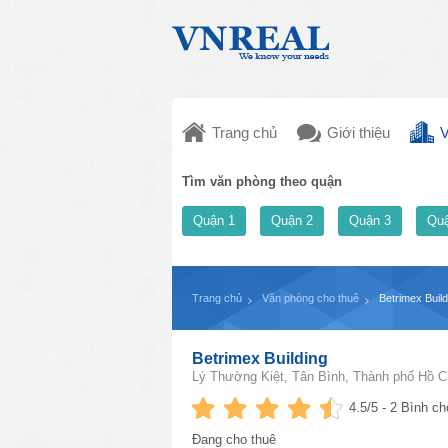
Trang chủ
Giới thiệu
V
Tìm văn phòng theo quận
Quận 1
Quận 2
Quận 3
Quậ
Trang chủ
Văn phòng cho thuê
Betrimex Build
Betrimex Building
Lý Thường Kiệt, Tân Bình, Thành phố Hồ C
4.5
/5 -
2
Bình ch
Đang cho thuê