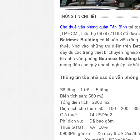
THÔNG TIN CHI TIẾT
tại tò
Cho thuê văn phòng quận Tân Bình
,TP.HCM , Liên hệ 0979771188 để được 
Betrimex Building
có khuôn viên rộng 
thuê. Nhờ vào những ưu điểm trên
Bet
đầy đủ các trang thiết bị chuyên nghiệp
tòa nhà văn phòng
Betrimex Building
l
mang đến cho quý doanh nghiệp sự hài lò
Thông tin tòa nhà cao ốc văn phòng 
Số tầng: 1 trệt - 5 tầng
Diện tích sàn: 580 m2
Tổng diện tích: 2900 m2
Diện tích cho thuê: 50 – 100 – 200 – 30
Giá thuê: 14 USD/m2
Phí dịch vụ: Đã bao gồm
Thuế GTGT: VAT 10%
0903Phí gửi xe: Xe máy 6 USD/xe/th
Xe hơi 60 USD/xe/tháng