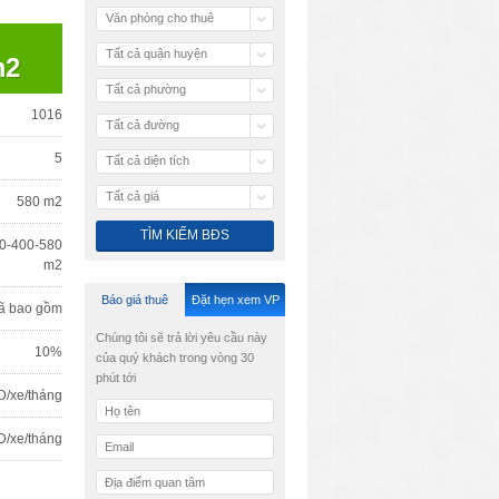
Văn phòng cho thuê
Tất cả quận huyện
m2
Tất cả phường
1016
Tất cả đường
5
Tất cả diện tích
Tất cả giá
580 m2
0-400-580
m2
Báo giá thuê
Đặt hẹn xem VP
ã bao gồm
Chúng tôi sẽ trả lời yêu cầu này
10%
của quý khách trong vòng 30
phút tới
D/xe/tháng
D/xe/tháng