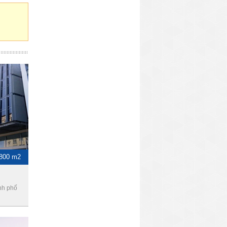
-800 m2
nh phố