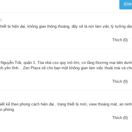
5)
thiết bị hiện đại, không gian thông thoáng, đây sẽ là nơi làm việc lý tưởng d
Thích (0)
g Nguyễn Trãi, quận 1. Tòa nhà cso quy mô lớn, có tầng thương mại bên dướ
inh yên tĩnh... Zen Plaza sẽ cho bạn một không gian làm việc thoải mái và c
Thích (0)
ết kế theo phong cách hiện đại , trang thiết bị mới, view thoáng mát, an nin
ăn phòng.
Thích (0)