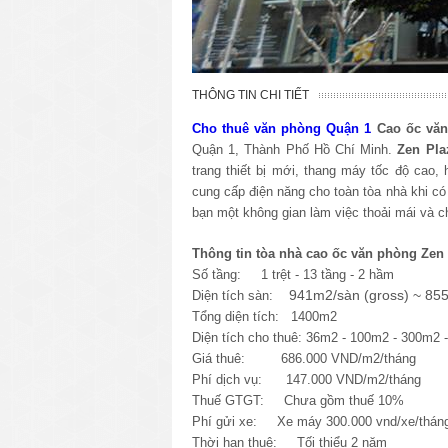
THÔNG TIN CHI TIẾT
Cho thuê văn phòng Quận 1
Cao ốc văn
Quận 1, Thành Phố Hồ Chí Minh
.
Zen Pla
trang thiết bị mới, thang máy tốc độ cao
cung cấp điện năng cho toàn tòa nhà khi có
bạn một không gian làm việc thoải mái và c
Thông tin tòa nhà cao ốc văn phòng
Zen
Số tầng: 1 trệt - 13 tầng - 2 hầm
941m2/sàn (gross) ~ 855
Diện tích sàn:
Tổng diện tích: 1400m2
Diện tích cho thuê: 36m2 - 100m2 - 300m2 
Giá thuê: 686.000 VND/m2/tháng
Phí dịch vụ: 147.000 VND/m2/tháng
Thuế GTGT: Chưa gồm thuế 10%
Phí gửi xe: Xe máy 300.000 vnd/xe/tháng;
Thời hạn thuê: Tối thiểu 2 năm