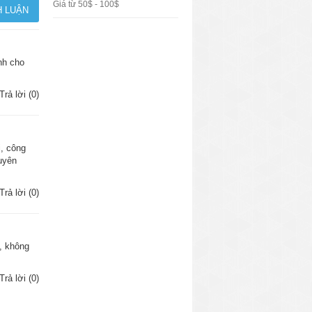
Giá từ 50$ - 100$
ành cho
Trả lời (0)
i, công
huyên
Trả lời (0)
h, không
Trả lời (0)