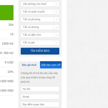
Văn phòng cho thuê
Tất cả quận huyện
Tất cả phường
354
Tất cả đường
14
Tất cả diện tích
Tất cả giá
1000 m2
00- 300 m2
6 USD
Báo giá thuê
Đặt hẹn xem VP
10%
Chúng tôi sẽ trả lời yêu cầu này
của quý khách trong vòng 30
0.000 VND
phút tới
0.000 VND