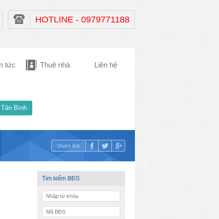
HOTLINE - 0979771188
n tức
Thuê nhà
Liên hệ
 Tân Bình
Share link
Tìm kiếm BĐS