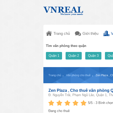
Trang chủ
Giới thiệu
V
Tìm văn phòng theo quận
Quận 1
Quận 2
Quận 3
Quậ
Trang chủ
Văn phòng cho thuê
Zen Plaza , C
Zen Plaza , Cho thuê văn phòng 
Đ. Nguyễn Trãi, Phạm Ngũ Lão, Quận 1, Th
5
/5 -
3
Bình chọn
Đang cho thuê