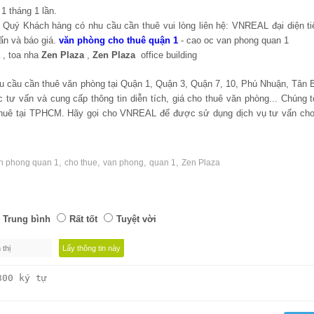
1 tháng 1 lần.
, Quý Khách hàng có nhu cầu cần thuê vui lòng liên hệ: VNREAL đại diện ti
n và báo giá.
văn phòng cho thuê quận 1
- cao oc van phong quan 1
, toa nha
Zen Plaza
,
Zen Plaza
office building
u cầu cần thuê văn phòng tại Quận 1, Quận 3, Quận 7, 10, Phú Nhuận, Tân 
tư vấn và cung cấp thông tin diễn tích, giá cho thuê văn phòng... Chúng t
thuê tại TPHCM. Hãy gọi cho VNREAL để được sử dụng dịch vụ tư vấn cho
,
,
,
,
an phong quan 1
cho thue
van phong
quan 1
Zen Plaza
Trung bình
Rất tốt
Tuyệt vời