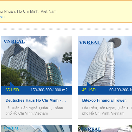
hú Nhuận, Hồ Chí Minh, Việt Nam
.vn
65 USD
150-300-500-1000 m2
45 USD
60-100-200-
Deutsches Haus Ho Chi Minh - Văn phòng cho thuê quận 1.
Bitexco Financial Tower.
Lê Duẩn, Bến Nghé, Quận 1, Thành
Hải Triều, Bến Nghé, Quận 1, 
phố Hồ Chí Minh, Vietnam
phố Hồ Chí Minh, Vietnam