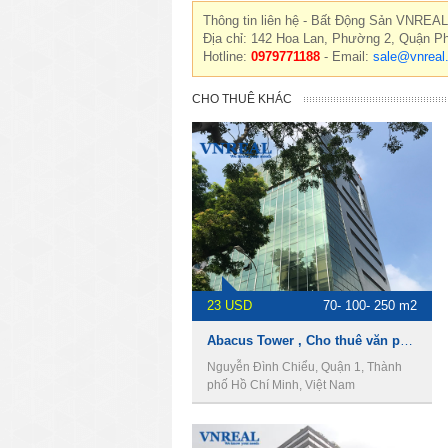
Thông tin liên hệ - Bất Động Sản VNREAL
Địa chỉ: 142 Hoa Lan, Phường 2, Quận P
Hotline:
0979771188
- Email:
sale@vnreal
CHO THUÊ KHÁC
23 USD
70- 100- 250 m2
Abacus Tower , Cho thuê văn phòng Quận 1
Nguyễn Đình Chiểu, Quận 1, Thành
phố Hồ Chí Minh, Việt Nam