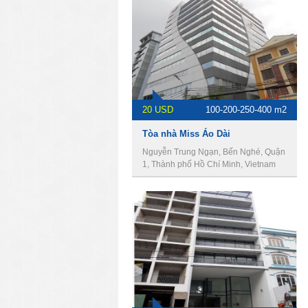
20 USD
100-200-250-400 m2
Tòa nhà Miss Áo Dài
Nguyễn Trung Ngạn, Bến Nghé, Quận
1, Thành phố Hồ Chí Minh, Vietnam