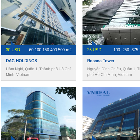
30 USD
60-100-150-400-500 m2
25 USD
100- 250- 375
DAG HOLDINGS
Rosana Tower
Hàm Nghi, Quận 1, Thành phố Hồ Chí
Nguyễn Đình Chiểu, Quận 1, 
Minh, Vietnam
phố Hồ Chí Minh, Vietnam