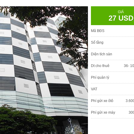
GIÁ
27 USD
Mã BĐS
Số tầng
Diện tích sàn
Dt cho thuê
36- 1
Phí quản lý
VAT
Phí gửi xe ôtô
3.60
Phí gửi xe máy
30