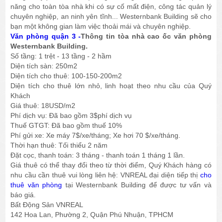
năng cho toàn tòa nhà khi có sự cố mất điện, công tác quản lý
chuyên nghiệp, an ninh yên tĩnh... Westernbank Building sẽ cho
bạn một không gian làm việc thoải mái và chuyên nghiệp.
Văn phòng quận 3 -
Thông tin tòa nhà cao ốc văn phòng
Westernbank Building.
Số tầng: 1 trệt - 13 tầng - 2 hầm
Diện tích sàn: 250m2
Diện tích cho thuê: 100-150-200m2
Diện tích cho thuê lớn nhỏ, linh hoạt theo nhu cầu của Quý
Khách
Giá thuê: 18USD/m2
Phí dịch vụ: Đã bao gồm 3$phí dịch vụ
Thuế GTGT: Đã bao gồm thuế 10%
Phí gửi xe: Xe máy 7$/xe/tháng; Xe hơi 70 $/xe/tháng.
Thời hạn thuê: Tối thiểu 2 năm
Đặt cọc, thanh toán: 3 tháng - thanh toán 1 tháng 1 lần.
Giá thuê có thể thay đổi theo từ thời điểm, Quý Khách hàng có
nhu cầu cần thuê vui lòng liên hệ: VNREAL đại diện tiếp thị
cho
thuê văn phòng
tại Westernbank Building để được tư vấn và
báo giá.
Bất Động Sản VNREAL
142 Hoa Lan, Phường 2, Quận Phú Nhuận, TPHCM