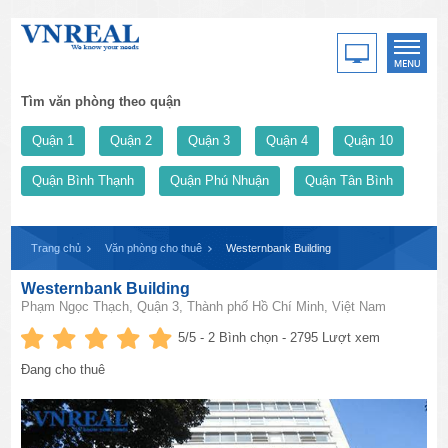
Tìm văn phòng theo quận
Quận 1
Quận 2
Quận 3
Quận 4
Quận 10
Quận Bình Thạnh
Quận Phú Nhuận
Quận Tân Bình
Trang chủ
Văn phòng cho thuê
Westernbank Building
Westernbank Building
Phạm Ngọc Thạch, Quận 3, Thành phố Hồ Chí Minh, Việt Nam
5
/5 -
2
Bình chọn - 2795 Lượt xem
Đang cho thuê