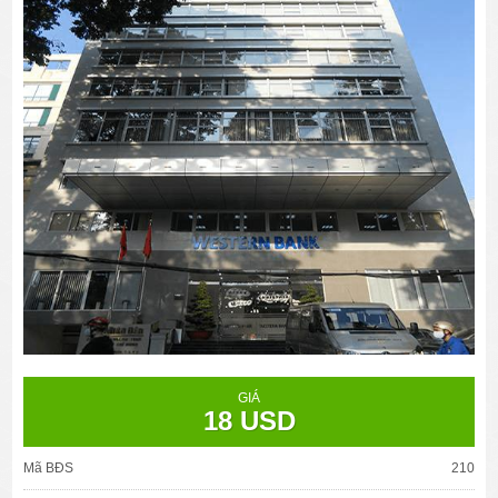
GIÁ
18 USD
Mã BĐS
210