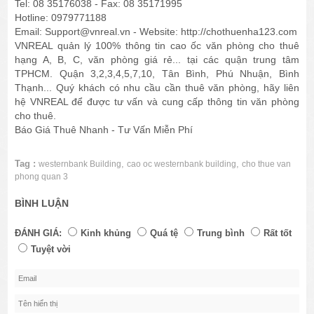
Tel: 08 35176038 - Fax: 08 35171995
Hotline: 0979771188
Email: Support@vnreal.vn - Website: http://chothuenha123.com
VNREAL quản lý 100% thông tin cao ốc văn phòng cho thuê
hạng A, B, C, văn phòng giá rẻ... tại các quận trung tâm
TPHCM. Quận 3,2,3,4,5,7,10, Tân Bình, Phú Nhuận, Bình
Thạnh... Quý khách có nhu cầu cần thuê văn phòng, hãy liên
hệ VNREAL để được tư vấn và cung cấp thông tin văn phòng
cho thuê.
Báo Giá Thuê Nhanh - Tư Vấn Miễn Phí
Tag :
,
,
westernbank Building
cao oc westernbank building
cho thue van
phong quan 3
BÌNH LUẬN
ĐÁNH GIÁ:
Kinh khủng
Quá tệ
Trung bình
Rất tốt
Tuyệt vời