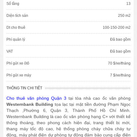
Số tầng
13
Diện tích sàn
250 m2
Dt cho thuê
100-150-200 m2
Phí quản lý
Đã bao gồm
VAT
Đã bao gồm
Phí gửi xe ôtô
70 $/xe/tháng
Phí gửi xe máy
7 $/xe/tháng
THÔNG TIN CHI TIẾT
Cho thuê văn phòng Quận 3
tại tòa nhà cao ốc văn phòng
Westernbank Building
tọa lạc tại mặt tiền đường Phạm Ngọc
Thạch ,Phường 6, Quận 3, Thành Phố Hồ Chí Minh.
Westernbank Building là cao ốc văn phòng hạng C+ với thiết kế
thông thoáng, theo phong cách hiện đại, trang thiết bị mới,
thang máy tốc độ cao, hệ thống phòng cháy chữa cháy tự
động, máy phát điện dự phòng tự động đảm bảo cung cấp điện