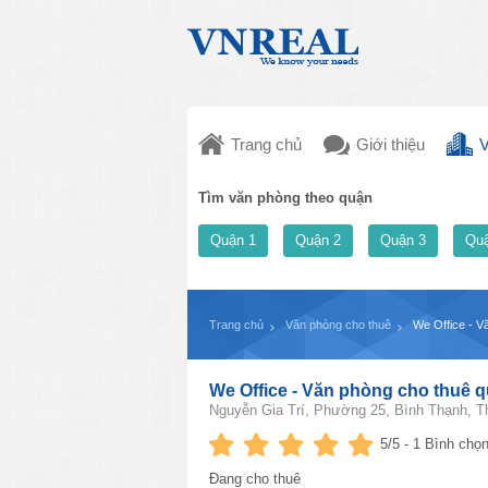
Trang chủ
Giới thiệu
V
Tìm văn phòng theo quận
Quận 1
Quận 2
Quận 3
Quậ
Trang chủ
Văn phòng cho thuê
We Office - V
We Office - Văn phòng cho thuê 
Nguyễn Gia Trí, Phường 25, Bình Thạnh, T
5
/5 -
1
Bình chọn
Đang cho thuê