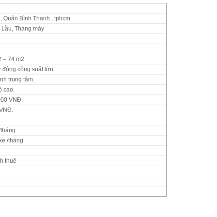
, Quận Bình Thạnh , tphcm
4 Lầu, Thang máy
2 – 74 m2
 động công suất lớn.
nh trung tâm.
ộ cao.
000 VNĐ.
 VNĐ.
tháng
e /tháng
ch thuê