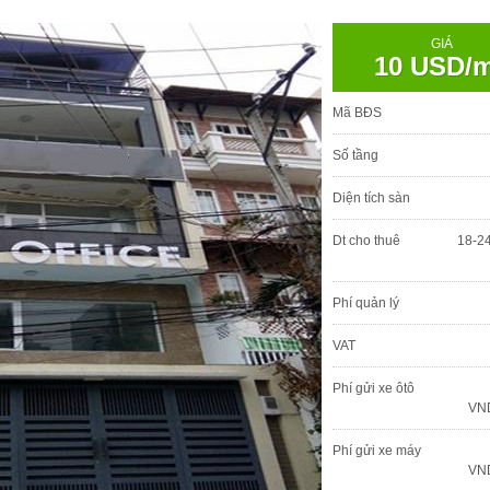
GIÁ
10 USD/
Mã BĐS
Số tầng
Diện tích sàn
Dt cho thuê
18-2
Phí quản lý
VAT
Phí gửi xe ôtô
VND
Phí gửi xe máy
VND