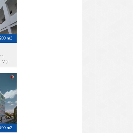
1200 m2
nh
 Việt
-700 m2