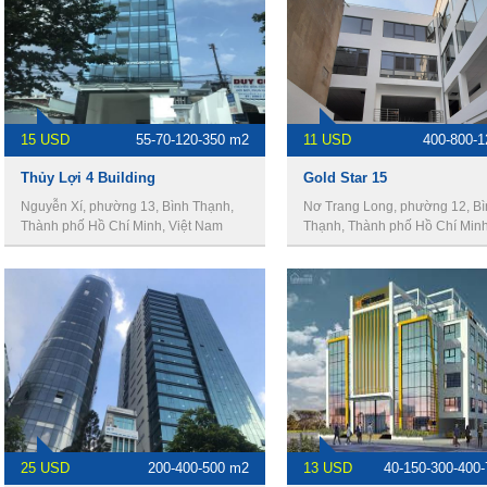
15 USD
55-70-120-350 m2
11 USD
400-800-
Thủy Lợi 4 Building
Gold Star 15
Nguyễn Xí, phường 13, Bình Thạnh,
Nơ Trang Long, phường 12, Bì
Thành phố Hồ Chí Minh, Việt Nam
Thạnh, Thành phố Hồ Chí Minh,
Nam
25 USD
200-400-500 m2
13 USD
40-150-300-400