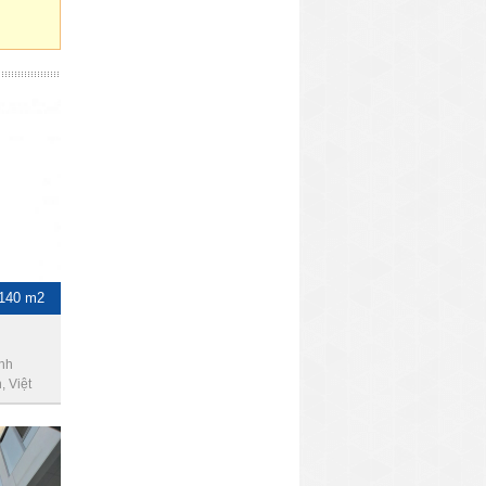
-140 m2
ình
 Việt