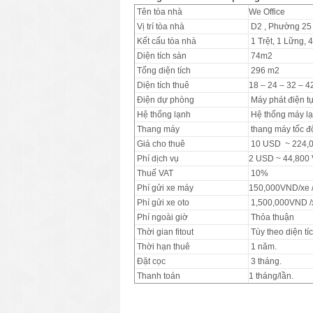
Tên tòa nhà
We Office
Vị trí tòa nhà
D2 , Phường 25 
Kết cấu tòa nhà
1 Trệt, 1 Lững, 
Diện tích sàn
74m2
Tổng diện tích
296 m2
Diện tích thuê
18 – 24 – 32 – 4
Điện dự phòng
Máy phát điện tự
Hệ thống lạnh
Hệ thống máy lạ
Thang máy
thang máy tốc đ
Giá cho thuê
10 USD ~ 224,
Phí dịch vụ
2 USD ~ 44,800
Thuế VAT
10%
Phí gửi xe máy
150,000VND/xe /
Phí gửi xe oto
1,500,000VND /x
Phí ngoài giờ
Thỏa thuận
Thời gian fitout
Tùy theo diện tí
Thời hạn thuê
1 năm.
Đặt cọc
3 tháng.
Thanh toán
1 tháng/lần.