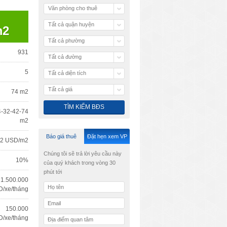
Văn phòng cho thuê
Tất cả quận huyện
m2
Tất cả phường
931
Tất cả đường
5
Tất cả diện tích
Tất cả giá
74 m2
4-32-42-74
m2
Báo giá thuê
Đặt hẹn xem VP
2 USD/m2
Chúng tôi sẽ trả lời yêu cầu này
10%
của quý khách trong vòng 30
phút tới
1.500.000
/xe/tháng
150.000
/xe/tháng