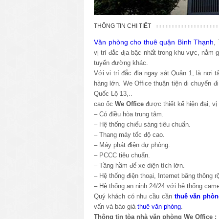
THÔNG TIN CHI TIẾT
Văn phòng cho thuê quận Bình Thạnh
,
vị trí đắc địa bậc nhất trong khu vực, nằm 
tuyến đường khác.
Với vị trí đắc địa ngay sát Quận 1, là nơi
hàng lớn. We Office thuận tiện di chuyển đ
Quốc Lộ 13,..
cao ốc
We Office
được thiết kế hiện đại, vị
– Có điều hòa trung tâm.
– Hệ thống chiếu sáng tiêu chuẩn.
– Thang máy tốc độ cao.
– Máy phát điện dự phòng.
– PCCC tiêu chuẩn.
– Tầng hầm để xe diện tích lớn.
– Hệ thống điện thoại, Internet băng thông r
– Hệ thống an ninh 24/24 với hệ thống came
Quý khách có nhu cầu cần
thuê văn phòn
vấn và báo giá
thuê văn phòng
.
Thông tin tòa nhà văn phòng
We Office
: