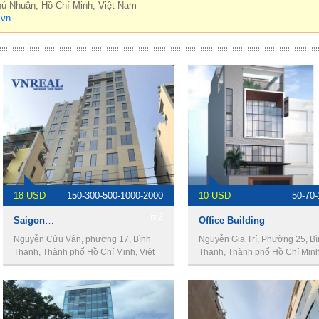
hú Nhuận, Hồ Chí Minh, Việt Nam
.vn
18 USD
150-300-500-1000-2000
10 USD
50-70
m2
Saigon View Building
Office Building
Nguyễn Cửu Vân, phường 17, Bình
Nguyễn Gia Trí, Phường 25, B
Thạnh, Thành phố Hồ Chí Minh, Việt
Thạnh, Thành phố Hồ Chí Minh,
Nam
Nam