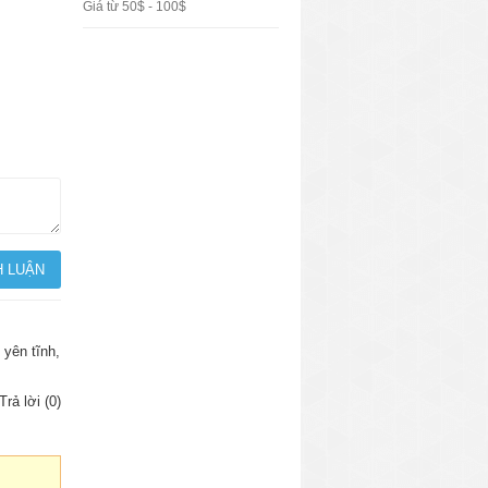
Giá từ 50$ - 100$
 yên tĩnh,
Trả lời (0)