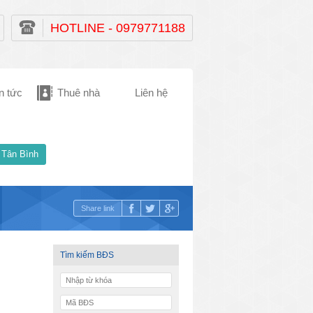
HOTLINE - 0979771188
n tức
Thuê nhà
Liên hệ
 Tân Bình
Share link
Tìm kiếm BĐS