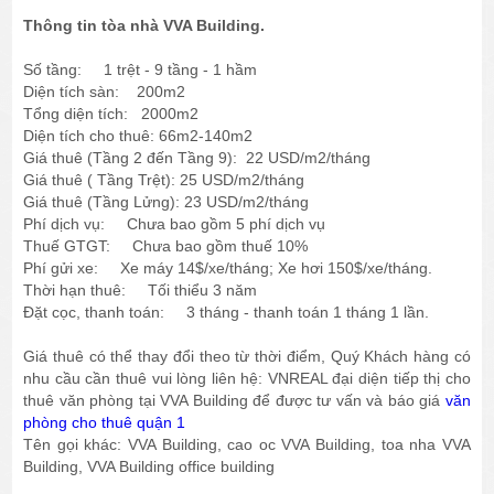
Thông tin tòa nhà VVA Building.
Số tầng: 1 trệt - 9 tầng - 1 hầm
Diện tích sàn: 200m2
Tổng diện tích: 2000m2
Diện tích cho thuê: 66m2-140m2
Giá thuê (Tầng 2 đến Tầng 9): 22 USD/m2/tháng
Giá thuê ( Tầng Trệt): 25 USD/m2/tháng
Giá thuê (Tầng Lửng): 23 USD/m2/tháng
Phí dịch vụ: Chưa bao gồm 5 phí dịch vụ
Thuế GTGT: Chưa bao gồm thuế 10%
Phí gửi xe: Xe máy 14$/xe/tháng; Xe hơi 150$/xe/tháng.
Thời hạn thuê: Tối thiểu 3 năm
Đặt cọc, thanh toán: 3 tháng - thanh toán 1 tháng 1 lần.
Giá thuê có thể thay đổi theo từ thời điểm, Quý Khách hàng có
nhu cầu cần thuê vui lòng liên hệ: VNREAL đại diện tiếp thị cho
thuê văn phòng tại VVA Building để được tư vấn và báo giá
văn
phòng cho thuê quận 1
Tên gọi khác: VVA Building, cao oc VVA Building, toa nha VVA
Building, VVA Building office building