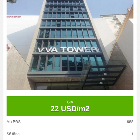
GIÁ
22 USD/m2
Mã BĐS
688
Số tầng
1