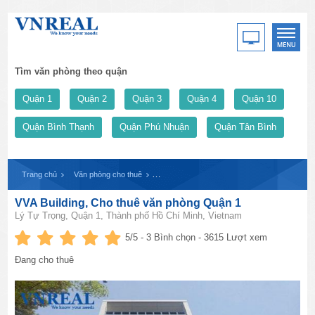
Tìm văn phòng theo quận
Quận 1
Quận 2
Quận 3
Quận 4
Quận 10
Quận Bình Thạnh
Quận Phú Nhuận
Quận Tân Bình
Trang chủ
Văn phòng cho thuê
VVA Building, Cho thuê văn phòng Quận 1
VVA Building, Cho thuê văn phòng Quận 1
Lý Tự Trọng, Quận 1, Thành phố Hồ Chí Minh, Vietnam
5
/5 -
3
Bình chọn - 3615 Lượt xem
Đang cho thuê