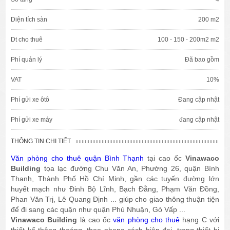
Diện tích sàn
200 m2
Dt cho thuê
100 - 150 - 200m2 m2
Phí quản lý
Đã bao gồm
VAT
10%
Phí gửi xe ôtô
Đang cập nhật
Phí gửi xe máy
đang cập nhật
THÔNG TIN CHI TIẾT
​Văn phòng cho thuê quận Bình Thạnh
tại cao ốc
Vinawaco
Building
tọa lạc đường Chu Văn An, Phường 26, quận Bình
Thạnh, Thành Phố Hồ Chí Minh, gần các tuyến đường lớn
huyết mạch như Đinh Bộ Lĩnh, Bạch Đằng, Phạm Văn Đồng,
Phan Văn Trị, Lê Quang Định ... giúp cho giao thông thuận tiện
để đi sang các quận như quận Phú Nhuận, Gò Vấp ...
Vinawaco Building
là cao ốc
văn phòng cho thuê
hạng C với