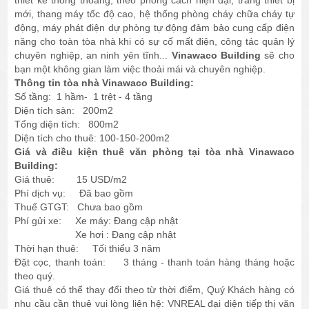
thiết kế thông thoáng, theo phong cách hiện đại, trang thiết bị
mới, thang máy tốc độ cao, hệ thống phòng cháy chữa cháy tự
động, máy phát điện dự phòng tự động đảm bảo cung cấp điện
năng cho toàn tòa nhà khi có sự cố mất điện, công tác quản lý
chuyên nghiệp, an ninh yên tĩnh...
Vinawaco Building
sẽ cho
bạn một không gian làm việc thoải mái và chuyên nghiệp.
Thông tin tòa nhà Vinawaco Building:
Số tầng: 1 hầm- 1 trệt - 4 tầng
Diện tích sàn: 200m2
Tổng diện tích: 800m2
Diện tích cho thuê: 100-150-200m2 ​
Giá và điều kiện thuê văn phòng tại tòa nhà Vinawaco
Building:
Giá thuê: 15 USD/m2
Phí dịch vụ: Đã bao gồm
Thuế GTGT: Chưa bao gồm
Phí gửi xe: Xe máy: Đang cập nhật
Xe hơi : Đang cập nhật
Thời hạn thuê: Tối thiểu 3 năm
Đặt cọc, thanh toán: 3 tháng - thanh toán hàng tháng hoặc
theo quý.
Giá thuê có thể thay đổi theo từ thời điểm, Quý Khách hàng có
nhu cầu cần thuê vui lòng liên hệ: VNREAL đại diện tiếp thị văn