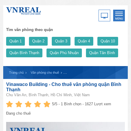
Tìm văn phòng theo quận
Quận 1
Quận 2
Quận 3
Quận 4
Quận 10
Quận Bình Thạnh
Quận Phú Nhuận
Quận Tân Bình
Trang chủ
Văn phòng cho thuê
Vinawaco Building - Cho thuê văn phòng quậ
Vinawaco Building - Cho thuê văn phòng quận Bình
Thạnh
Chu Văn An, Bình Thạnh, Hồ Chí Minh, Việt Nam
5
/5 -
1
Bình chọn - 1627 Lượt xem
Đang cho thuê