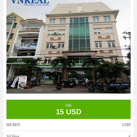
GIÁ
15 USD
Mã BĐS
1299
Số tầng
4