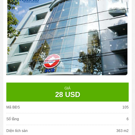
GIÁ
28 USD
Mã BĐS
105
Số tầng
6
Diện tích sàn
363 m2