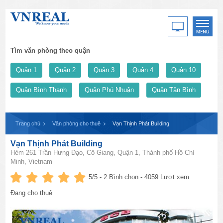
Tìm văn phòng theo quận
Quận 1
Quận 2
Quận 3
Quận 4
Quận 10
Quận Bình Thạnh
Quận Phú Nhuận
Quận Tân Bình
Trang chủ
Văn phòng cho thuê
Vạn Thịnh Phát Building
Vạn Thịnh Phát Building
Hẻm 261 Trần Hưng Đạo, Cô Giang, Quận 1, Thành phố Hồ Chí
Minh, Vietnam
5
/5 -
2
Bình chọn - 4059 Lượt xem
Đang cho thuê