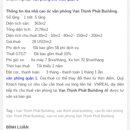
Thông tin tòa nhà cao ốc văn phòng Vạn Thịnh Phát Building.
Số tầng: 1 trệt 5 tầng
Diện tích sàn: 363m2
Tổng diện tích: 2178m2
Diện tích cho thuê:30m2 - 50m2 - 80m2 - 150m2 - 200m2
Giá thuê: 28 USD/m2
Phí dịch vụ: Đã bao gồm 5$ phí dịch vụ
Thuế GTGT: Đã bao gồm thuế 10%
Phí gửi xe: Xe máy 7 $/xe/tháng; Xe hơi 70 $/xe/tháng.
Thời hạn thuê: Tối thiểu 2 năm
Đặt cọc, thanh toán: 3 tháng - thanh toán 1 tháng 1 lần.
văn phòng quận 1
, Giá thuê có thể thay đổi theo từ thời điểm, Quý
Khách hàng có nhu cầu cần thuê vui lòng liên hệ: VNREAL đại diện
tiếp thị cho thuê văn phòng tại
Vạn Thịnh Phát Building
để được tư
vấn và báo giá.
Tag :
,
,
Vạn Thịnh Phát Building
vạn thịnh phát building
cao ốc văn phòng
,
Vạn Thịnh Phát Building
cao oc van phong Vạn Thịnh Phát Building
BÌNH LUẬN