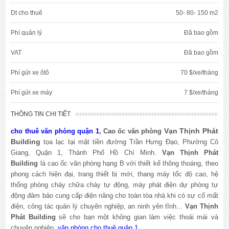
Dt cho thuê
50- 80- 150 m2
Phí quản lý
Đã bao gồm
VAT
Đã bao gồm
Phí gửi xe ôtô
70 $/xe/tháng
Phí gửi xe máy
7 $/xe/tháng
THÔNG TIN CHI TIẾT
Vạn Thịnh Phát
cho thuê văn phòng quận 1
, Cao ốc văn phòng
Building
tọa lạc tại mặt tiền đường
Trần Hưng Đạo
, Phường Cô
Giang
, Quận 1, Thành Phố Hồ Chí Minh.
Vạn Thịnh Phát
Building
là cao ốc văn phòng hạng B với thiết kế thông thoáng, theo
phong cách hiện đại, trang thiết bị mới, thang máy tốc độ cao, hệ
thống phòng cháy chữa cháy tự động, máy phát điện dự phòng tự
động đảm bảo cung cấp điện năng cho toàn tòa nhà khi có sự cố mất
điện, công tác quản lý chuyên nghiệp, an ninh yên tĩnh...
Vạn Thịnh
Phát Building
sẽ cho bạn một không gian làm việc thoải mái và
chuyên nghiệp.
văn phòng cho thuê quận 1