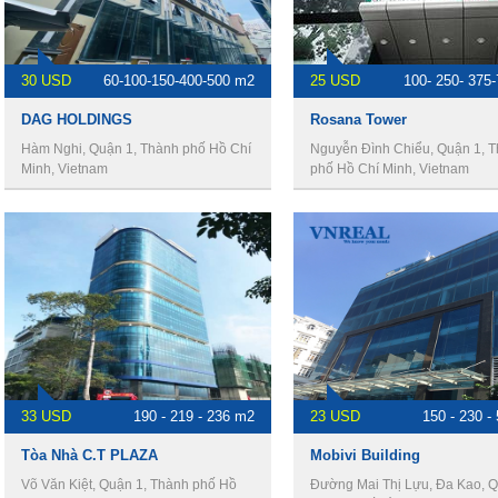
30 USD
60-100-150-400-500 m2
25 USD
100- 250- 375
DAG HOLDINGS
Rosana Tower
Hàm Nghi, Quận 1, Thành phố Hồ Chí
Nguyễn Đình Chiểu, Quận 1, 
Minh, Vietnam
phố Hồ Chí Minh, Vietnam
33 USD
190 - 219 - 236 m2
23 USD
150 - 230 -
Tòa Nhà C.T PLAZA
Mobivi Building
Võ Văn Kiệt, Quận 1, Thành phố Hồ
Đường Mai Thị Lựu, Đa Kao, Q