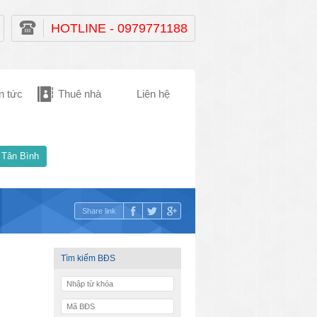
HOTLINE - 0979771188
n tức
Thuê nhà
Liên hệ
 Tân Bình
Share link
Tìm kiếm BĐS