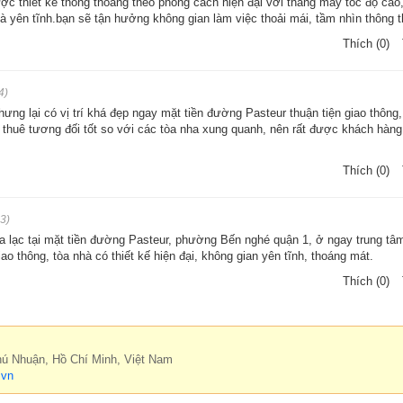
c thiết kế thông thoáng theo phong cách hiện đại với thang máy tốc độ cao
và yên tĩnh.bạn sẽ tận hưởng không gian làm việc thoải mái, tầm nhìn thông 
Thích (0)
4)
ưng lại có vị trí khá đẹp ngay mặt tiền đường Pasteur thuận tiện giao thông
iá thuê tương đối tốt so với các tòa nha xung quanh, nên rất được khách hàn
Thích (0)
3)
a lạc tại mặt tiền đường Pasteur, phường Bến nghé quận 1, ở ngay trung tâ
iao thông, tòa nhà có thiết kế hiện đại, không gian yên tĩnh, thoáng mát.
Thích (0)
hú Nhuận, Hồ Chí Minh, Việt Nam
.vn