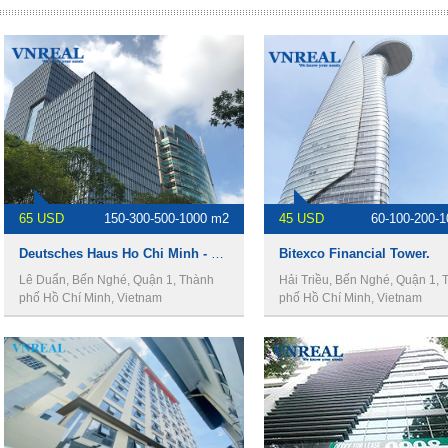
65 USD
150-300-500-1000 m2
45 USD
60-100-200-
Deutsches Haus Ho Chi Minh - Văn phòng cho thuê quận 1.
Bitexco Financial Tower.
Lê Duẩn, Bến Nghé, Quận 1, Thành
Hải Triều, Bến Nghé, Quận 1, 
phố Hồ Chí Minh, Vietnam
phố Hồ Chí Minh, Vietnam