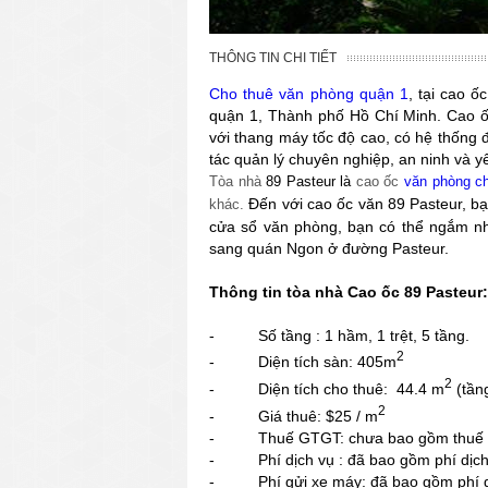
THÔNG TIN CHI TIẾT
Cho thuê văn phòng quận 1
, tại cao 
quận 1, Thành phố Hồ Chí Minh. Cao ốc
với thang máy tốc độ cao, có hệ thống 
tác quản lý chuyên nghiệp, an ninh và yê
Tòa nhà
89 Pasteur là
cao ốc
văn phòng ch
Đến với cao ốc văn 89 Pasteur, bạ
khác.
cửa sổ văn phòng, bạn có thể ngắm nh
sang quán Ngon ở đường Pasteur.
Thông tin tòa nhà Cao ốc 89 Pasteur:
- Số tầng : 1 hầm, 1 trệt, 5 tầng.
2
- Diện tích sàn: 405m
2
- Diện tích cho thuê: 44.4 m
(tần
2
- Giá thuê: $25 / m
- Thuế GTGT: chưa bao gồm thuế
- Phí dịch vụ : đã bao gồm phí dịch
- Phí gửi xe máy: đã bao gồm phí gửi