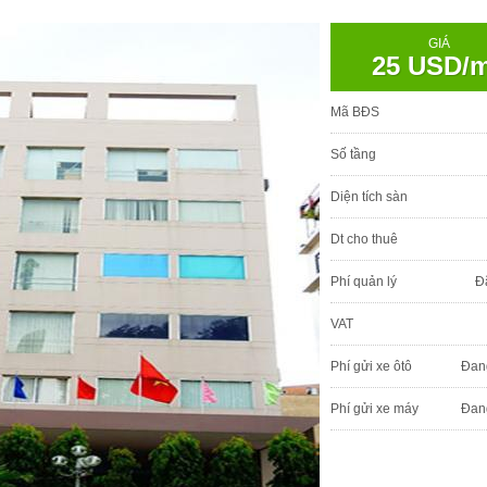
GIÁ
25 USD/
Mã BĐS
Số tầng
Diện tích sàn
Dt cho thuê
Phí quản lý
Đ
VAT
Phí gửi xe ôtô
Đan
Phí gửi xe máy
Đan