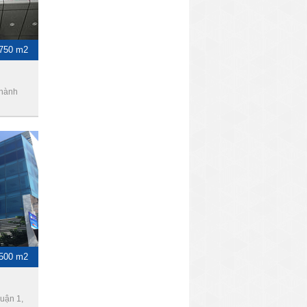
-750 m2
Thành
 500 m2
uận 1,