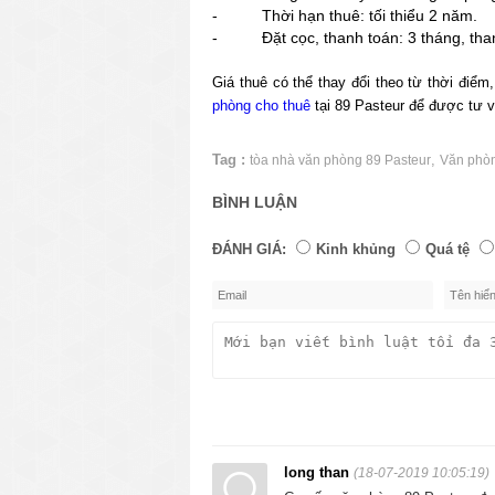
- Thời hạn thuê: tối thiểu 2 năm.
- Đặt cọc, thanh toán: 3 tháng, thanh
Giá thuê có thể thay đổi theo từ thời điể
phòng cho thuê
tại
89 Pasteur
để được tư v
Tag :
,
tòa nhà văn phòng 89 Pasteur
Văn phòn
BÌNH LUẬN
ĐÁNH GIÁ:
Kinh khủng
Quá tệ
long than
(18-07-2019 10:05:19)