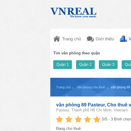
Trang chủ
Giới thiệu
V
Tìm văn phòng theo quận
Quận 1
Quận 2
Quận 3
Quậ
Trang chủ
Văn phòng cho thuê
văn phòng 89 
văn phòng 89 Pasteur, Cho thuê 
Pasteur, Thành phố Hồ Chí Minh, Vietnam
5
/5 -
3
Bình chọn
Đang cho thuê