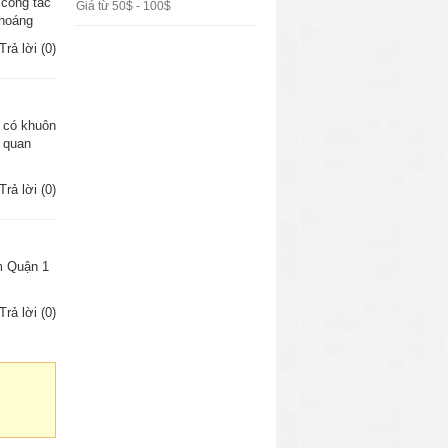
,công tác
Giá từ 50$ - 100$
thoáng
Trả lời (0)
, có khuôn
g quan
Trả lời (0)
m Quận 1
Trả lời (0)