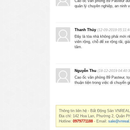
Cao ốc văn phòng 89 Pasteur đượ
quản lý chuyên nghiệp, an ninh 
Thanh Thủy
(12-09-2019 05:11:4
Đây là tòa nhà không phải mới nh
viên rộng, chỗ để xe rộng rãi, g
tâm.
Nguyễn Thu
(18-12-2019 04:40:3
Cao ốc văn phòng 89 Pasteur, tọ
thuận tiện trong việc di chuyển g
Thông tin liên hệ - Bất Động Sản VNREAL
Địa chỉ: 142 Hoa Lan, Phường 2, Quận P
Hotline:
0979771188
- Email:
sale@vnreal