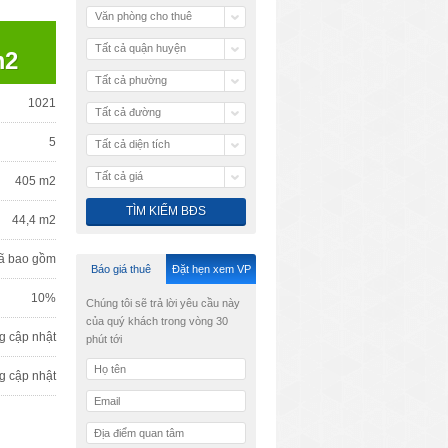
Văn phòng cho thuê
Tất cả quận huyện
m2
Tất cả phường
1021
Tất cả đường
5
Tất cả diện tích
Tất cả giá
405 m2
44,4 m2
ã bao gồm
Báo giá thuê
Đặt hẹn xem VP
10%
Chúng tôi sẽ trả lời yêu cầu này
của quý khách trong vòng 30
g cập nhật
phút tới
g cập nhật