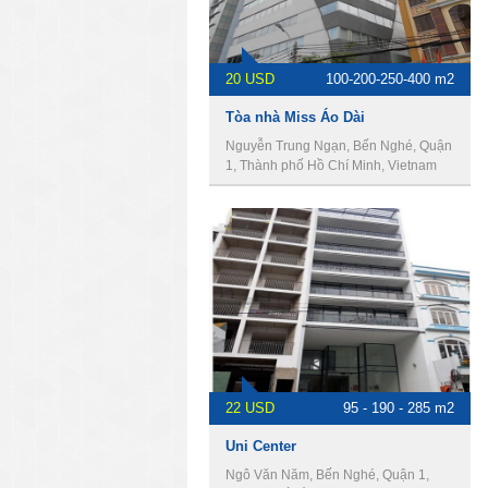
20 USD
100-200-250-400 m2
Tòa nhà Miss Áo Dài
Nguyễn Trung Ngạn, Bến Nghé, Quận
1, Thành phố Hồ Chí Minh, Vietnam
22 USD
95 - 190 - 285 m2
Uni Center
Ngô Văn Năm, Bến Nghé, Quận 1,