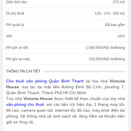
Diện tích sàn
270 m2
Dt cho thuê
120 - 270 - 500 m2
Phí quản lý
Đã bao gồm
VAT
10%
Phí gửi xe ôtô
1.500,000VND /xe/tháng
Phí gửi xe máy
150,000VND /xe/tháng
THÔNG TIN CHI TIẾT
Cho thuê văn phòng Quận Bình Thạnh
tại tòa nhà
Victoria
House
, tọa lạc tại mặt tiền đường Đinh Bộ Lĩnh, phường 7,
Quận Bình Thạnh, Thành Phố Hồ Chí Minh.
Tòa nhà
Victoria House
được thiết kế theo chuẩn của tòa nhà
văn phòng cho thuê
, với các tiện ích hiện đại, 1 thang máy tốc
độ cao, camera quan sát, internet tốc độ cao, máy phát điện dự
phòng, hệ thông nhà vệ sinh sạch sẽ, tầng hầm và khuân viên
giữ xe rộng rãi...