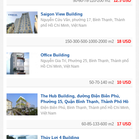
50-60-78-110-200 m2
12.5 USD
Saigon View Building
Nguyễn Cửu Vân, phường 17, Bình Thạnh, Thành
phố Hồ Chí Minh, Việt Nam
150-300-500-1000-2000 m2
18 USD
Office Building
Nguyễn Gia Trí, Phường 25, Bình Thạnh, Thành phố
Hồ Chí Minh, Việt Nam
50-70-140 m2
10 USD
The Hub Building, đường Điện Biên Phủ,
Phường 15, Quận Bình Thạnh, Thành Phố Hồ
Chí Minh
Điện Biên Phủ, Bình Thạnh, Thành phố Hồ Chí Minh,
Việt Nam
60-85-133-600 m2
17 USD
Thủy Lợi 4 Building