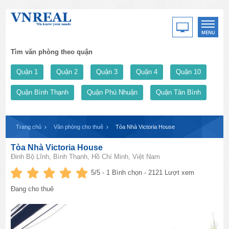
Tìm văn phòng theo quận
Quận 1
Quận 2
Quận 3
Quận 4
Quận 10
Quận Bình Thạnh
Quận Phú Nhuận
Quận Tân Bình
Trang chủ
Văn phòng cho thuê
Tòa Nhà Victoria House
Tòa Nhà Victoria House
Đinh Bộ Lĩnh, Bình Thạnh, Hồ Chí Minh, Việt Nam
5
/5 -
1
Bình chọn - 2121 Lượt xem
Đang cho thuê