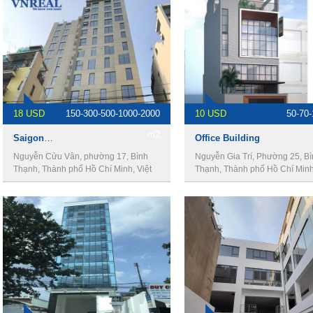
18 USD
150-300-500-1000-2000
10 USD
50-70
m2
Saigon View Building
Office Building
Nguyễn Cửu Vân, phường 17, Bình
Nguyễn Gia Trí, Phường 25, B
Thạnh, Thành phố Hồ Chí Minh, Việt
Thạnh, Thành phố Hồ Chí Minh,
Nam
Nam