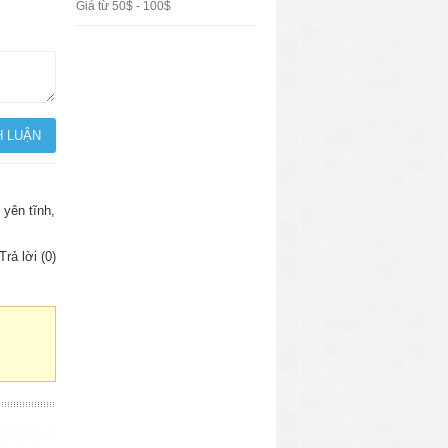
Giá từ 50$ - 100$
 yên tĩnh,
Trả lời (0)