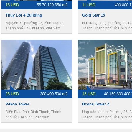
15 USD
55-70-120-350 m2
11 USD
400-800-
Thủy Lợi 4 Building
Gold Star 15
Nguyễn Xí, phường 13, Bình Thạnh,
Nơ Trang Long, phường 12, Bì
Thành phố Hồ Chí Minh, Việt Nam
Thạnh, Thành phố Hồ Chí Minh,
Nam
25 USD
200-400-500 m2
13 USD
40-150-300-400
V-Ikon Tower
Bcons Tower 2
Điện Biên Phủ, Bình Thạnh, Thành
Ung Văn Khiêm, Phường 25, B
phố Hồ Chí Minh, Việt Nam
Thạnh, Thành phố Hồ Chí Minh,
Nam