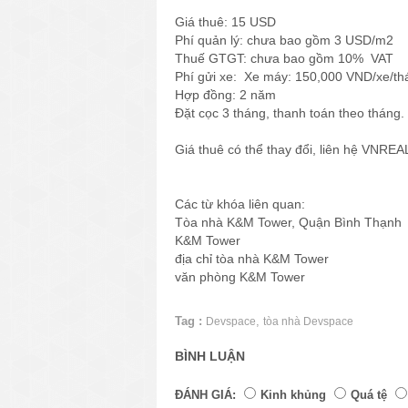
Giá thuê: 15 USD
Phí quản lý: chưa bao gồm 3 USD/m2
Thuế GTGT: chưa bao gồm 10% VAT
Phí gửi xe: Xe máy: 150,000 VND/xe/th
Hợp đồng: 2 năm
Đặt cọc 3 tháng, thanh toán theo tháng.
Giá thuê có thể thay đổi, liên hệ VNRE
Các từ khóa liên quan:
Tòa nhà K&M Tower, Quận Bình Thạnh
K&M Tower
địa chỉ tòa nhà K&M Tower
văn phòng K&M Tower
Tag :
,
Devspace
tòa nhà Devspace
BÌNH LUẬN
ĐÁNH GIÁ:
Kinh khủng
Quá tệ