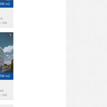
1200 m2
nh
 Việt
-700 m2
ình
 Việt