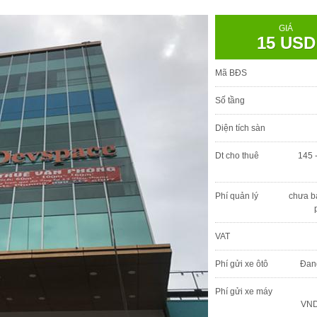
GIÁ
15 USD
Mã BĐS
Số tầng
Diện tích sàn
Dt cho thuê
145 
Phí quản lý
chưa b
VAT
Phí gửi xe ôtô
Đan
Phí gửi xe máy
VND