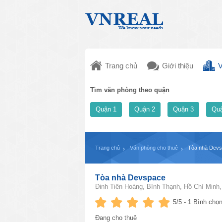
Trang chủ
Giới thiệu
V
Tìm văn phòng theo quận
Quận 1
Quận 2
Quận 3
Quậ
Trang chủ
Văn phòng cho thuê
Tòa nhà Dev
Tòa nhà Devspace
Đinh Tiên Hoàng, Bình Thạnh, Hồ Chí Minh
5
/5 -
1
Bình chọn
Đang cho thuê