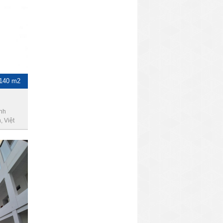
-140 m2
ình
 Việt