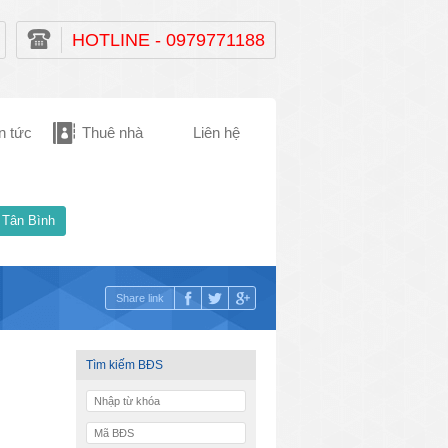
HOTLINE - 0979771188
n tức
Thuê nhà
Liên hệ
 Tân Bình
Share link
Tìm kiếm BĐS