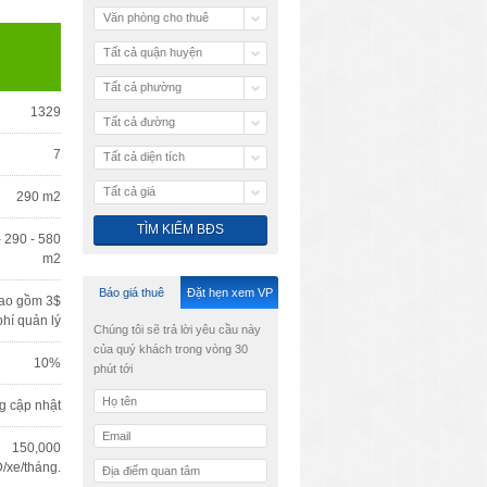
Văn phòng cho thuê
Tất cả quận huyện
Tất cả phường
1329
Tất cả đường
7
Tất cả diện tích
Tất cả giá
290 m2
- 290 - 580
m2
Báo giá thuê
Đặt hẹn xem VP
ao gồm 3$
phí quản lý
Chúng tôi sẽ trả lời yêu cầu này
của quý khách trong vòng 30
10%
phút tới
g cập nhật
150,000
/xe/tháng.