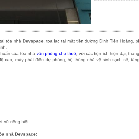
tại tòa nhà
Devspace
, tọa lạc tại mặt tiền đường Đinh Tiên Hoàng, 
inh.
 chuẩn của tòa nhà
văn phòng cho thuê
, với các tiện ích hiện đại, tha
 độ cao, máy phát điện dự phòng, hệ thông nhà vệ sinh sạch sẽ, tầ
et nữ riêng biệt.
tòa nhà Devspace: