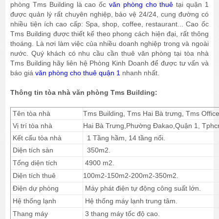
phòng Tms Building là cao ốc
văn phòng cho thuê
tại quận 1
được quản lý rất chuyên nghiệp, bảo vệ 24/24, cung đường có
nhiều tiện ích cao cấp: Spa, shop, coffee, restaurant... Cao ốc
Tms Building được thiết kế theo phong cách hiện đại, rất thông
thoáng. Là nơi làm việc của nhiều doanh nghiệp trong và ngoài
nước. Quý khách có nhu cầu cần thuê văn phòng tại tòa nhà
Tms Building hãy liên hệ Phòng Kinh Doanh để được tư vấn và
báo giá
văn phòng cho thuê quận 1
nhanh nhất.
Thông tin tòa nhà văn phòng Tms Building:
Tên tòa nhà
Tms Building, Tms Hai Bà trưng, Tms Offic
Vị trí tòa nhà
Hai Bà Trưng,Phường Đakao,Quận 1, Tphc
Kết cấu tòa nhà
1 Tầng hầm, 14 tầng nổi.
Diện tích sàn
350m2.
Tổng diện tích
4900 m2.
Diện tích thuê
100m2-150m2-200m2-350m2.
Điện dự phòng
Máy phát điện tự động công suất lớn.
Hệ thống lạnh
Hệ thống máy lạnh trung tâm.
Thang máy
3 thang máy tốc độ cao.