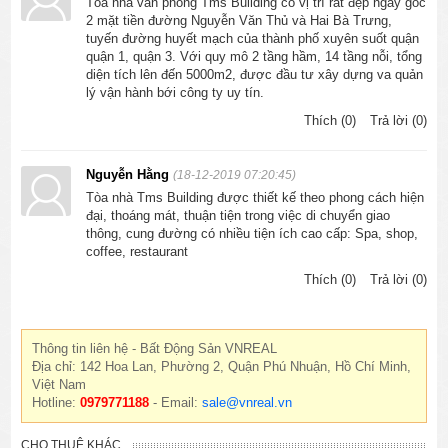
Tòa nhà văn phòng Tms Building có vị trí rất đẹp ngay góc
2 mặt tiền đường Nguyễn Văn Thủ và Hai Bà Trưng,
tuyến đường huyết mạch của thành phố xuyên suốt quận
quận 1, quận 3. Với quy mô 2 tầng hầm, 14 tầng nỗi, tổng
diện tích lên đến 5000m2, được đầu tư xây dựng va quản
lý vận hành bới công ty uy tín.
Thích (0)
Trả lời (0)
Nguyễn Hằng
(18-12-2019 07:20:45)
Tòa nhà Tms Building được thiết kế theo phong cách hiện
đại, thoáng mát, thuận tiện trong việc di chuyển giao
thông, cung đường có nhiều tiện ích cao cấp: Spa, shop,
coffee, restaurant
Thích (0)
Trả lời (0)
Thông tin liên hệ - Bất Động Sản VNREAL
Địa chỉ: 142 Hoa Lan, Phường 2, Quận Phú Nhuận, Hồ Chí Minh,
Việt Nam
Hotline:
0979771188
- Email:
sale@vnreal.vn
CHO THUÊ KHÁC