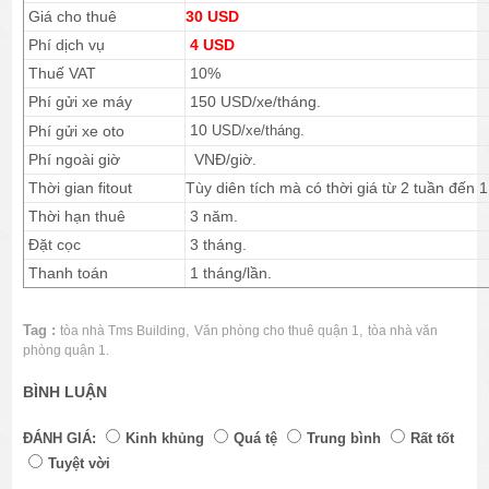
Giá cho thuê
30 USD
Phí dịch vụ
4 USD
Thuế VAT
10%
Phí gửi xe máy
150 USD/xe/tháng.
10
Phí gửi xe oto
USD/xe/tháng.
Phí ngoài giờ
VNĐ/giờ.
Thời gian fitout
Tùy diên tích mà có thời giá từ 2 tuần đến 1
Thời hạn thuê
3 năm.
Đặt cọc
3 tháng.
Thanh toán
1 tháng/lần.
Tag :
,
,
tòa nhà Tms Building
Văn phòng cho thuê quận 1
tòa nhà văn
phòng quận 1.
BÌNH LUẬN
ĐÁNH GIÁ:
Kinh khủng
Quá tệ
Trung bình
Rất tốt
Tuyệt vời