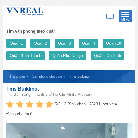
Tìm văn phòng theo quận
Quận 1
Quận 2
Quận 3
Quận 4
Quận 10
Quận Bình Thạnh
Quận Phú Nhuận
Quận Tân Bình
Trang chủ
Văn phòng cho thuê
Tms Building.
Tms Building.
Hai Bà Trưng, Thành phố Hồ Chí Minh, Vietnam
5
/5 -
3
Bình chọn - 7323 Lượt xem
Đang cho thuê