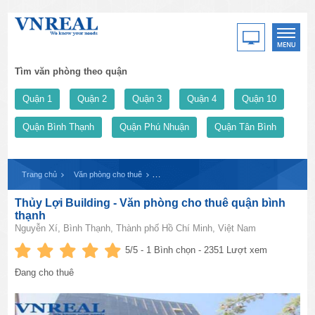
Tìm văn phòng theo quận
Quận 1
Quận 2
Quận 3
Quận 4
Quận 10
Quận Bình Thạnh
Quận Phú Nhuận
Quận Tân Bình
Trang chủ
Văn phòng cho thuê
Thủy Lợi Building - Văn phòng cho thuê quận 
Thủy Lợi Building - Văn phòng cho thuê quận bình
thạnh
Nguyễn Xí, Bình Thạnh, Thành phố Hồ Chí Minh, Việt Nam
5
/5 -
1
Bình chọn - 2351 Lượt xem
Đang cho thuê