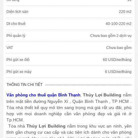
Diện tích sàn
220 m2
Dt cho thuê
40-100-220 m2
Phí quản lý
Chưa bao gồm 2 dịch vụ
VAT
Chưa bao gồm
Phí gửi xe ôtô
60 USD/xe/tháng
Phí gửi xe máy
6 USD/xe/tháng
THÔNG TIN CHI TIẾT
Thủy Lợi Building
nằm
Văn phòng cho thuê quận Bình Thạnh
,
trên mặt tiền đường Nguyễn Xí , Quận Bình Thạnh , TP HCM .
Tòa nhà thiết kế quy mô lớn sang trọng mà giá rất ưu đãi, phù
hợp với mọi doanh nghiệp cần văn phòng đẹp và giá rẻ ở
Tp.HCM.
Tòa nhà
Thủy Lợi Building
nằm trong khu vực an ninh, yên
tĩnh gần chung cư cao cấp và các tiện ích dành cho văn phòng