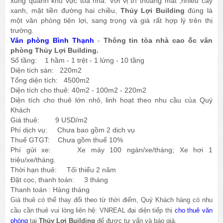
xung quanh khu vực tòa nhà. Với vị trí thoáng mát ,nhiều cây
xanh, mặt tiền đường hai chiều,
Thủy Lợi Building
đúng là
một văn phòng tiện lợi, sang trọng và giá rất hợp lý trên thị
trường.
Văn phòng Bình Thạnh
-
Thông tin tòa nhà cao ốc văn
phòng Thủy Lợi Building.
Số tầng: 1 hầm - 1 trệt - 1 lửng - 10 tầng
Diện tích sàn: 220m2
Tổng diện tích: 4500m2
Diện tích cho thuê: 40m2 - 100m2 - 220m2
Diện tích cho thuê lớn nhỏ, linh hoạt theo nhu cầu của Quý
Khách
Giá thuê: 9 USD/m2
Phí dịch vụ: Chưa bao gồm 2 dịch vụ
Thuế GTGT: Chưa gồm thuế 10%
Phí gửi xe: Xe máy 100 ngàn/xe/tháng; Xe hơi 1
triệu/xe/tháng.
Thời hạn thuê: Tối thiểu 2 năm
Đặt cọc, thanh toán: 3 tháng
Thanh toán : Hàng tháng
Giá thuê có thể thay đổi theo từ thời điểm, Quý Khách hàng có nhu
cầu cần thuê vui lòng liên hệ: VNREAL đại diện tiếp thị
cho thuê văn
phòng
tại
Thủy Lợi Building
để được tư vấn và báo giá.