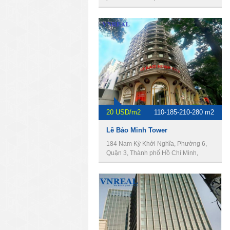
20 USD/m2
110-185-210-280 m2
Lê Bảo Minh Tower
184 Nam Kỳ Khởi Nghĩa, Phường 6,
Quận 3, Thành phố Hồ Chí Minh,
Vietnam