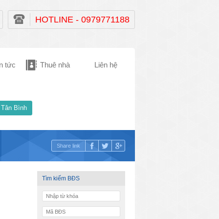
HOTLINE - 0979771188
n tức
Thuê nhà
Liên hệ
 Tân Bình
Share link
Tìm kiếm BĐS