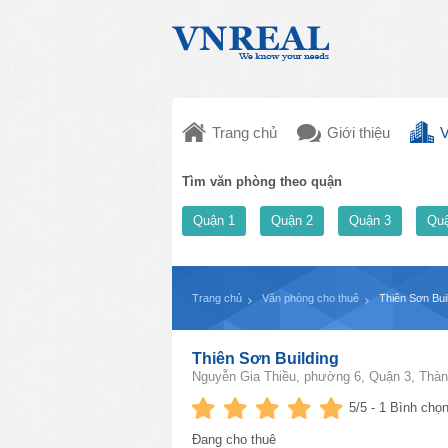
Trang chủ
Giới thiệu
V
Tìm văn phòng theo quận
Quận 1
Quận 2
Quận 3
Quậ
Trang chủ
Văn phòng cho thuê
Thiên Sơn Bui
Thiên Sơn Building
Nguyễn Gia Thiều, phường 6, Quận 3, Thàn
5
/5 -
1
Bình chọn
Đang cho thuê