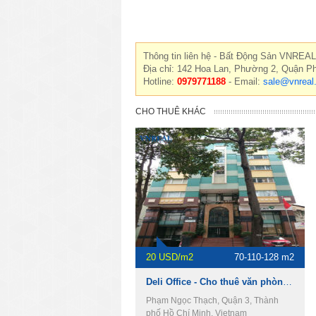
Thông tin liên hệ - Bất Động Sản VNREAL
Địa chỉ: 142 Hoa Lan, Phường 2, Quận P
Hotline:
0979771188
- Email:
sale@vnreal
CHO THUÊ KHÁC
20 USD/m2
70-110-128 m2
Deli Office - Cho thuê văn phòng Quận 3
Phạm Ngọc Thạch, Quận 3, Thành
phố Hồ Chí Minh, Vietnam