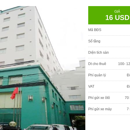
GIÁ
16 USD
Mã BĐS
Số tầng
Diện tích sàn
Dt cho thuê
100- 1
Phí quản lý
Đ
VAT
Đ
Phí gửi xe ôtô
70 
Phí gửi xe máy
7