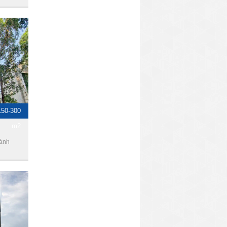
150-300
m2
hành