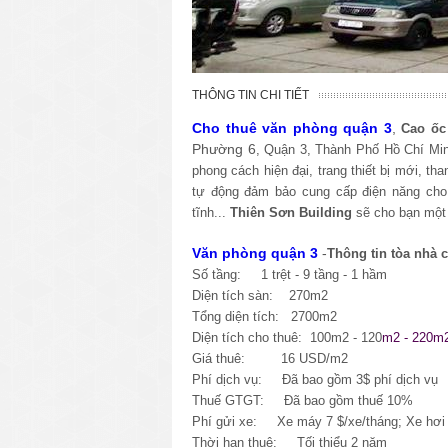
THÔNG TIN CHI TIẾT
Cho thuê văn phòng quận 3
,
Cao ốc
Phường 6
, Quận 3, Thành Phố Hồ Chí Mi
phong cách hiện đại, trang thiết bị mới, 
tự động đảm bảo cung cấp điện năng cho 
tĩnh...
Thiên Sơn Building
sẽ cho bạn một 
Văn phòng quận 3
-
Thông tin tòa nhà 
Số tầng: 1 trệt - 9 tầng - 1 hầm
Diện tích sàn: 270m2
Tổng diện tích: 2700m2
Diện tích cho thuê: 100m2 - 120
m2 - 220m
Giá thuê: 16 USD/m2
Phí dịch vụ: Đã bao gồm 3$ phí dịch vụ
Thuế GTGT: Đã bao gồm thuế 10%
Phí gửi xe:
Xe máy 7 $/xe/tháng; Xe hơi 
Thời hạn thuê: Tối thiểu 2 năm