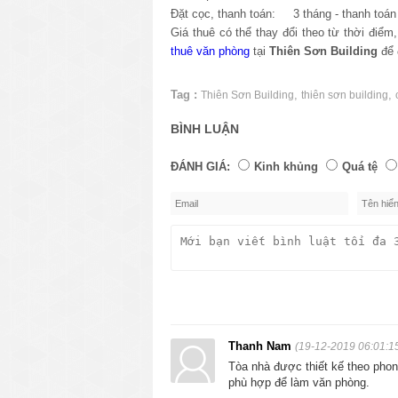
Đặt cọc, thanh toán: 3 tháng - thanh toán 
Giá thuê có thể thay đổi theo từ thời điể
thuê văn phòng
tại
Thiên Sơn Building
để 
Tag :
,
,
Thiên Sơn Building
thiên sơn building
BÌNH LUẬN
ĐÁNH GIÁ:
Kinh khủng
Quá tệ
Thanh Nam
(19-12-2019 06:01:1
Tòa nhà được thiết kế theo phong
phù hợp để làm văn phòng.