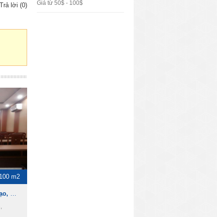
Giá từ 50$ - 100$
Trả lời (0)
100 m2
Cho thuê Hội trường, đào tạo, hội họp, hội thảo ngay trung tâm Quận 3
,