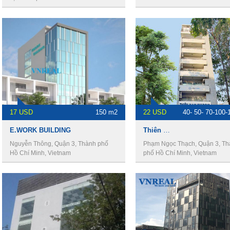
17 USD
150 m2
22 USD
40- 50- 70-100-
E.WORK BUILDING
Thiên Nam Building
Nguyễn Thông, Quận 3, Thành phố
Phạm Ngọc Thạch, Quận 3, T
Hồ Chí Minh, Vietnam
phố Hồ Chí Minh, Vietnam