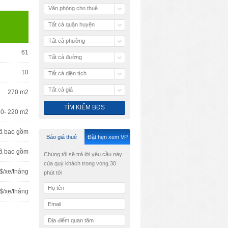
Văn phòng cho thuê
Tất cả quận huyện
Tất cả phường
61
Tất cả đường
10
Tất cả diện tích
Tất cả giá
270 m2
20- 220 m2
ã bao gồm
Báo giá thuê
Đặt hẹn xem VP
ã bao gồm
Chúng tôi sẽ trả lời yêu cầu này
của quý khách trong vòng 30
$/xe/tháng
phút tới
 $/xe/tháng