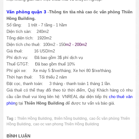
Văn phòng quận 3
-
Thông tin tòa nhà cao ốc văn phòng Thiên
Hồng Building.
Số tầng: 1 trệt - 7 tầng - 1 hầm
Diện tích sàn: 240m2
Tổng diện tích: 1920m2
Diện tích cho thuê: 100m2 - 150
m2 - 200m2
Giá thuê: 16 USD/m2
Phí dịch vụ: Đã bao gồm 3$ phí dịch vụ
Thuế GTGT: Đã bao gồm thuế 10%
Phí gửi xe:
Xe máy 5 $/xe/tháng; Xe hơi 80 $/xe/tháng.
Thời hạn thuê: Tối thiểu 2 năm
Đặt cọc, thanh toán: 3 tháng - thanh toán 1 tháng 1 lần.
Giá thuê có thể thay đổi theo từ thời điểm, Quý Khách hàng có nhu
cầu cần thuê vui lòng liên hệ: VNREAL đại diện tiếp thị
cho thuê văn
phòn
g tại
Thiên Hồng Building
để được tư vấn và báo giá.
Tag :
,
,
Thiên Hồng Building
thiên hồng building
cao ốc văn phòng Thiên
,
Hồng Building
cao oc van phong Thiên Hồng Building
BÌNH LUẬN