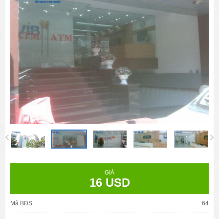
GIÁ
16 USD
Mã BĐS
64