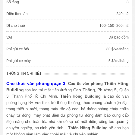
Số tầng
8
Diện tích sàn
240 m2
Dt cho thuê
100- 150- 200 m2
VAT
Đã bao gồm
Phí gửi xe ôtô
80 $/xe/tháng
Phí gửi xe máy
5 $/xe/tháng
THÔNG TIN CHI TIẾT
Cho thuê văn phòng quận 3
,
Thiên Hồng
Cao ốc văn phòng
Building
Cao Thắng, Phường 5
tọa lạc tại mặt tiền đường
, Quận
3, Thành Phố Hồ Chí Minh.
Thiên Hồng Building
là cao ốc văn
phòng hạng B+ với thiết kế thông thoáng, theo phong cách hiện đại,
trang thiết bị mới, thang máy tốc độ cao, hệ thống phòng cháy chữa
cháy tự động, máy phát điện dự phòng tự động đảm bảo cung cấp
điện năng cho toàn tòa nhà khi có sự cố mất điện, công tác quản lý
chuyên nghiệp, an ninh yên tĩnh...
Thiên Hồng Building
sẽ cho bạn
một không gian làm việc thoải mái và chuyên nghiệp.