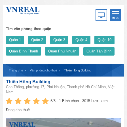
Tìm văn phòng theo quận
Quận 1
Quận 2
Quận 3
Quận 4
Quận 10
Quận Bình Thạnh
Quận Phú Nhuận
Quận Tân Bình
Trang chủ
Văn phòng cho thuê
Thiên Hồng Building
Thiên Hồng Building
Cao Thắng, phường 17, Phú Nhuận, Thành phố Hồ Chí Minh, Việt
Nam
5
/5 -
1
Bình chọn - 3015 Lượt xem
Đang cho thuê