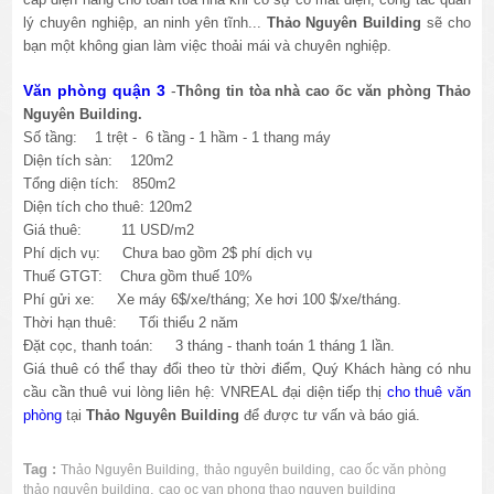
lý chuyên nghiệp, an ninh yên tĩnh...
Thảo Nguyên Building
sẽ cho
bạn một không gian làm việc thoải mái và chuyên nghiệp.
Văn phòng quận 3
-
Thông tin tòa nhà cao ốc văn phòng Thảo
Nguyên Building.
Số tầng: 1 trệt - 6 tầng - 1 hầm - 1 thang máy
Diện tích sàn: 120m2
Tổng diện tích: 850m2
Diện tích cho thuê: 120m2
Giá thuê: 11 USD/m2
Phí dịch vụ: Chưa bao gồm 2$ phí dịch vụ
Thuế GTGT: Chưa gồm thuế 10%
Phí gửi xe: Xe máy 6$/xe/tháng; Xe hơi 100 $/xe/tháng.
Thời hạn thuê: Tối thiểu 2 năm
Đặt cọc, thanh toán: 3 tháng - thanh toán 1 tháng 1 lần.
Giá thuê có thể thay đổi theo từ thời điểm, Quý Khách hàng có nhu
cầu cần thuê vui lòng liên hệ: VNREAL đại diện tiếp thị
cho thuê văn
phòng
tại
Thảo Nguyên Building
để được tư vấn và báo giá.
Tag :
,
,
Thảo Nguyên Building
thảo nguyên building
cao ốc văn phòng
,
thảo nguyên building
cao oc van phong thao nguyen building