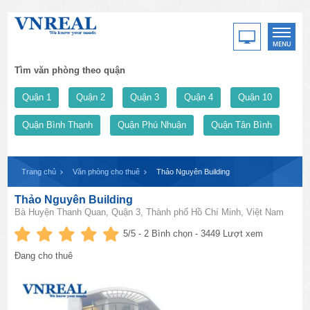
Tìm văn phòng theo quận
Quận 1
Quận 2
Quận 3
Quận 4
Quận 10
Quận Bình Thạnh
Quận Phú Nhuận
Quận Tân Bình
Trang chủ
Văn phòng cho thuê
Thảo Nguyên Building
Thảo Nguyên Building
Bà Huyện Thanh Quan, Quận 3, Thành phố Hồ Chí Minh, Việt Nam
5
/5 -
2
Bình chọn - 3449 Lượt xem
Đang cho thuê