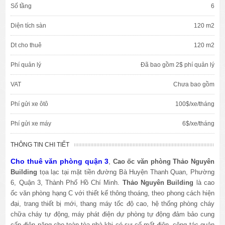
Số tầng
6
Diện tích sàn
120 m2
Dt cho thuê
120 m2
Phí quản lý
Đã bao gồm 2$ phí quản lý
VAT
Chưa bao gồm
Phí gửi xe ôtô
100$/xe/tháng
Phí gửi xe máy
6$/xe/tháng
THÔNG TIN CHI TIẾT
Cho thuê văn phòng quận 3
,
Cao ốc văn phòng Thảo Nguyên
Building
tọa lạc tại mặt tiền đường Bà Huyện Thanh Quan, Phường
6, Quận 3, Thành Phố Hồ Chí Minh.
Thảo Nguyên Building
là cao
ốc văn phòng hạng C với thiết kế thông thoáng, theo phong cách hiện
đại, trang thiết bị mới, thang máy tốc độ cao, hệ thống phòng cháy
chữa cháy tự động, máy phát điện dự phòng tự động đảm bảo cung
cấp điện năng cho toàn tòa nhà khi có sự cố mất điện, công tác quản