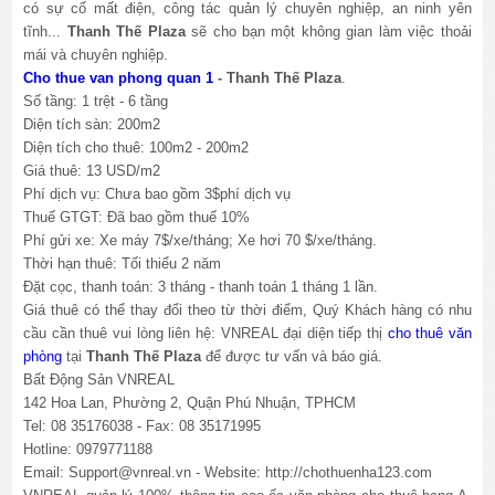
có sự cố mất điện, công tác quản lý chuyên nghiệp, an ninh yên
tĩnh...
Thanh Thế Plaza
sẽ cho bạn một không gian làm việc thoải
mái và chuyên nghiệp.
Cho thue van phong quan 1
- Thanh Thế Plaza
.
Số tầng: 1 trệt - 6 tầng
Diện tích sàn: 200m2
Diện tích cho thuê: 100m2 - 200m2
Giá thuê: 13 USD/m2
Phí dịch vụ: Chưa bao gồm 3$phí dịch vụ
Thuế GTGT: Đã
bao gồm thuế 10%
Phí gửi xe: Xe máy 7$/xe/tháng; Xe hơi 70 $/xe/tháng.
Thời hạn thuê: Tối thiểu 2 năm
Đặt cọc, thanh toán: 3 tháng - thanh toán 1 tháng 1 lần.
Giá thuê có thể thay đổi theo từ thời điểm, Quý Khách hàng có nhu
cầu cần thuê vui lòng liên hệ: VNREAL đại diện tiếp thị
cho thuê văn
phòng
tại
Thanh Thế Plaza
để được tư vấn và báo giá.
Bất Động Sản VNREAL
142 Hoa Lan, Phường 2, Quận Phú Nhuận, TPHCM
Tel: 08 35176038 - Fax: 08 35171995
Hotline: 0979771188
Email: Support@vnreal.vn - Website: http://chothuenha123.com