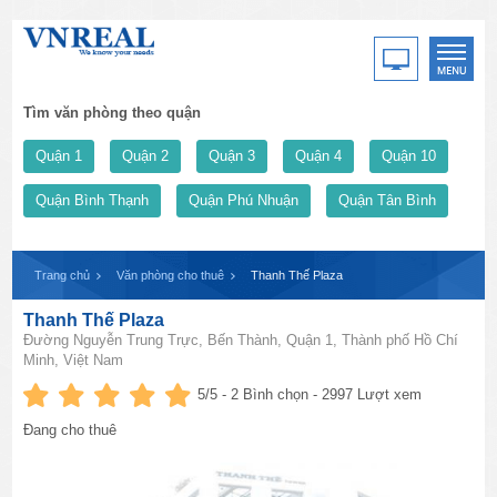
Tìm văn phòng theo quận
Quận 1
Quận 2
Quận 3
Quận 4
Quận 10
Quận Bình Thạnh
Quận Phú Nhuận
Quận Tân Bình
Trang chủ
Văn phòng cho thuê
Thanh Thế Plaza
Thanh Thế Plaza
Đường Nguyễn Trung Trực, Bến Thành, Quận 1, Thành phố Hồ Chí
Minh, Việt Nam
5
/5 -
2
Bình chọn - 2997 Lượt xem
Đang cho thuê