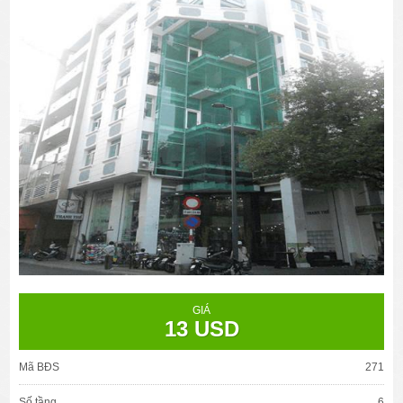
GIÁ
13 USD
Mã BĐS
271
Số tầng
6