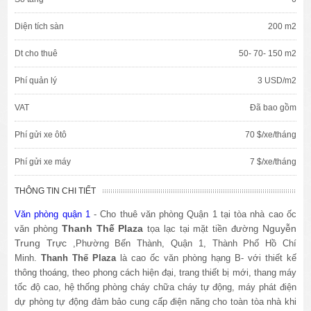
Diện tích sàn
200 m2
Dt cho thuê
50- 70- 150 m2
Phí quản lý
3 USD/m2
VAT
Đã bao gồm
Phí gửi xe ôtô
70 $/xe/tháng
Phí gửi xe máy
7 $/xe/tháng
THÔNG TIN CHI TIẾT
Văn phòng quận 1
- Cho thuê văn phòng Quận 1 tại tòa nhà cao ốc
Thanh Thế Plaza
Nguyễn
văn phòng
tọa lạc tại mặt tiền đường
Trung Trực
,Phường Bến Thành, Quận 1, Thành Phố Hồ Chí
Minh.
Thanh Thế Plaza
là cao ốc văn phòng hạng B- với thiết kế
thông thoáng, theo phong cách hiện đại, trang thiết bị mới, thang máy
tốc độ cao, hệ thống phòng cháy chữa cháy tự động, máy phát điện
dự phòng tự động đảm bảo cung cấp điện năng cho toàn tòa nhà khi