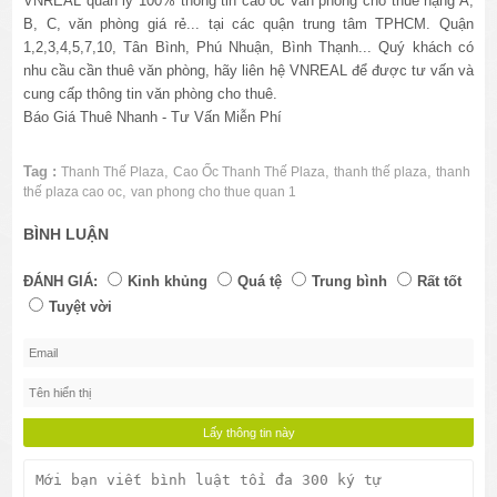
VNREAL quản lý 100% thông tin cao ốc văn phòng cho thuê hạng A,
B, C, văn phòng giá rẻ... tại các quận trung tâm TPHCM. Quận
1,2,3,4,5,7,10, Tân Bình, Phú Nhuận, Bình Thạnh... Quý khách có
nhu cầu cần thuê văn phòng, hãy liên hệ VNREAL để được tư vấn và
cung cấp thông tin văn phòng cho thuê.
Báo Giá Thuê Nhanh - Tư Vấn Miễn Phí
Tag :
,
,
,
Thanh Thế Plaza
Cao Ốc Thanh Thế Plaza
thanh thế plaza
thanh
,
thế plaza cao oc
van phong cho thue quan 1
BÌNH LUẬN
ĐÁNH GIÁ:
Kinh khủng
Quá tệ
Trung bình
Rất tốt
Tuyệt vời