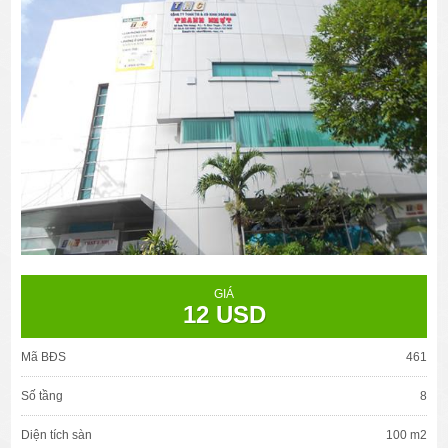
GIÁ
12 USD
Mã BĐS
461
Số tầng
8
Diện tích sàn
100 m2