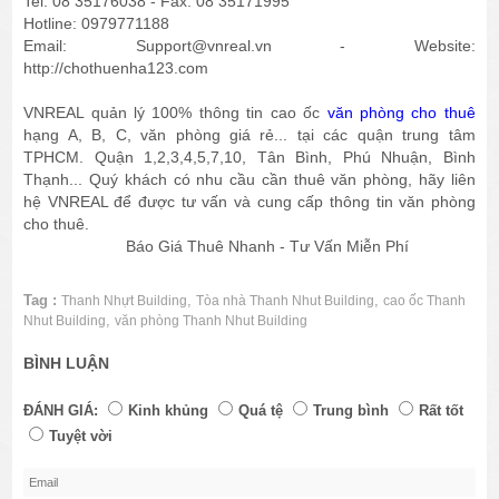
Tel: 08 35176038 - Fax: 08 35171995
Hotline: 0979771188
Email: Support@vnreal.vn - Website:
http://chothuenha123.com
VNREAL quản lý 100% thông tin cao ốc
văn phòng cho thuê
hạng A, B, C, văn phòng giá rẻ... tại các quận trung tâm
TPHCM. Quận 1,2,3,4,5,7,10, Tân Bình, Phú Nhuận, Bình
Thạnh... Quý khách có nhu cầu cần thuê văn phòng, hãy liên
hệ VNREAL để được tư vấn và cung cấp thông tin văn phòng
cho thuê.
Báo Giá Thuê Nhanh - Tư Vấn Miễn Phí
Tag :
,
,
Thanh Nhựt Building
Tòa nhà Thanh Nhut Building
cao ốc Thanh
,
Nhut Building
văn phòng Thanh Nhut Building
BÌNH LUẬN
ĐÁNH GIÁ:
Kinh khủng
Quá tệ
Trung bình
Rất tốt
Tuyệt vời