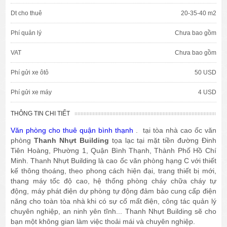
Dt cho thuê
20-35-40 m2
Phí quản lý
Chưa bao gồm
VAT
Chưa bao gồm
Phí gửi xe ôtô
50 USD
Phí gửi xe máy
4 USD
THÔNG TIN CHI TIẾT
Văn phòng cho thuê quận bình thạnh
. tại tòa nhà cao ốc văn
phòng
Thanh Nhựt Building
tọa lạc tại mặt tiền đường Đinh
Tiên Hoàng, Phường 1, Quận Bình Thạnh, Thành Phố Hồ Chí
Minh. Thanh Nhựt Building là cao ốc văn phòng hạng C với thiết
kế thông thoáng, theo phong cách hiện đại, trang thiết bị mới,
thang máy tốc độ cao, hệ thống phòng cháy chữa cháy tự
động, máy phát điện dự phòng tự động đảm bảo cung cấp điện
năng cho toàn tòa nhà khi có sự cố mất điện, công tác quản lý
chuyên nghiệp, an ninh yên tĩnh... Thanh Nhựt Building sẽ cho
bạn một không gian làm việc thoải mái và chuyên nghiệp.