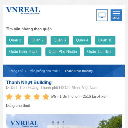
Tìm văn phòng theo quận
Quận 1
Quận 2
Quận 3
Quận 4
Quận 10
Quận Bình Thạnh
Quận Phú Nhuận
Quận Tân Bình
Trang chủ
Văn phòng cho thuê
Thanh Nhựt Building
Thanh Nhựt Building
Đ. Đinh Tiên Hoàng, Thành phố Hồ Chí Minh, Việt Nam
5
/5 -
1
Bình chọn - 2516 Lượt xem
Đang cho thuê