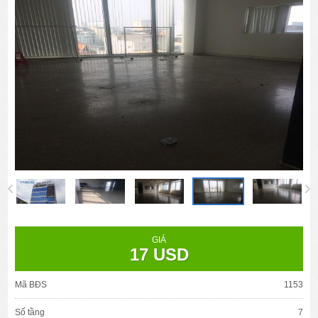
GIÁ
17 USD
Mã BĐS
1153
Số tầng
7