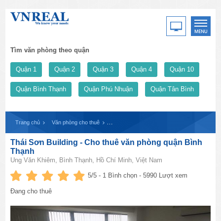
Tìm văn phòng theo quận
Quận 1
Quận 2
Quận 3
Quận 4
Quận 10
Quận Bình Thạnh
Quận Phú Nhuận
Quận Tân Bình
Trang chủ
Văn phòng cho thuê
Thái Sơn Building - Cho thuê văn phòng quận
Thái Sơn Building - Cho thuê văn phòng quận Bình
Thạnh
Ung Văn Khiêm, Bình Thạnh, Hồ Chí Minh, Việt Nam
5
/5 -
1
Bình chọn - 5990 Lượt xem
Đang cho thuê