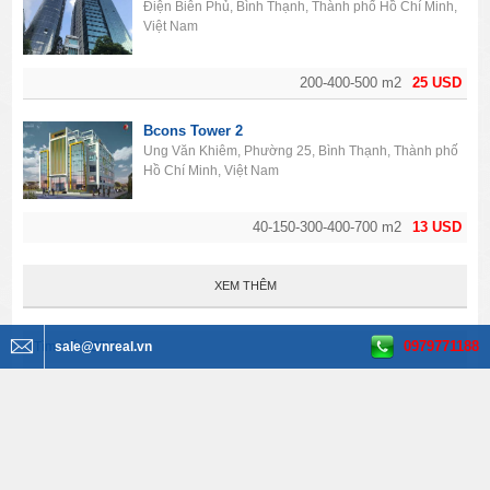
Điện Biên Phủ, Bình Thạnh, Thành phố Hồ Chí Minh,
Việt Nam
200-400-500 m2
25 USD
Bcons Tower 2
Ung Văn Khiêm, Phường 25, Bình Thạnh, Thành phố
Hồ Chí Minh, Việt Nam
40-150-300-400-700 m2
13 USD
XEM THÊM
0979771188
Tìm kiếm BĐS
sale@vnreal.vn
Văn phòng cho thuê
Tất cả quận huyện