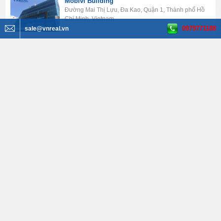
Mobivi Building
Đường Mai Thị Lựu, Đa Kao, Quận 1, Thành phố Hồ
Chí Minh, Vietnam
0979771188
sale@vnreal.vn
150 - 230 - 500 m2
23 USD
XEM THÊM
Tìm kiếm BĐS
Văn phòng cho thuê
Tất cả quận huyện
Tất cả phường
Tất cả đường
Tất cả diện tích