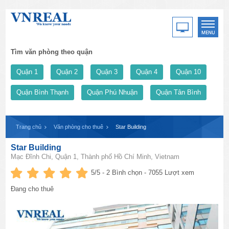
Tìm văn phòng theo quận
Quận 1
Quận 2
Quận 3
Quận 4
Quận 10
Quận Bình Thạnh
Quận Phú Nhuận
Quận Tân Bình
Trang chủ
Văn phòng cho thuê
Star Building
Star Building
Mạc Đĩnh Chi, Quận 1, Thành phố Hồ Chí Minh, Vietnam
5
/5 -
2
Bình chọn - 7055 Lượt xem
Đang cho thuê