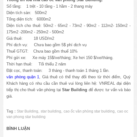
Số tầng: 1 trệt - 10 tầng - 1 hầm - 2 thang máy
Diện tích sàn: 500m2
Tổng diện tích: 6000m2
Diện tích cho thuê: 50m2 - 65m2 - 73m2 - 90m2 - 112m2- 150m2 -
175m2 -200m2 - 250m2 - 500m2
Giá thuê: 18 USD/m2
Phí dịch vụ: Chưa bao gồm 5$ phí dịch vụ
Thuế GTGT: Chưa bao gồm thuế 10%
Phí gửi xe: Xe máy 15$/xe/tháng; Xe hơi 150 $/xe/tháng.
Thời hạn thuê: Tối thiểu 2 năm
Đặt cọc, thanh toán: 3 tháng - thanh toán 1 tháng 1 lần.
văn phòng quận 1
, Giá thuê có thể thay đổi theo từ thời điểm, Quý
Khách hàng có nhu cầu cần thuê vui lòng liên hệ: VNREAL đại diện
tiếp thị cho thuê văn phòng tại
Star
Building
để được tư vấn và báo
giá.
Tag :
,
,
,
Star Building
star building
cao ốc văn phòng star building
cao oc
van phong star building
BÌNH LUẬN