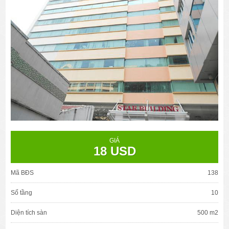
GIÁ
18 USD
Mã BĐS
138
Số tầng
10
Diện tích sàn
500 m2