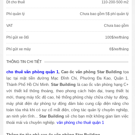
Dt cho thuê
110-200-500 m2
Phí quản lý
Chưa bao gồm 5$ phí quản lý
VAT
Chưa bao gồm
Phí gửi xe ôtô
100$/xe/tháng
Phí gửi xe máy
6$/xe/tháng
THÔNG TIN CHI TIẾT
cho thuê văn phòng quận 1
, Cao ốc văn phòng
Star
Building
tọa
lạc tại mặt tiền đường
Mạc Đĩnh Chi, Phường Đa Kao
, Quận 1,
Thành Phố Hồ Chí Minh.
Star
Building
là cao ốc văn phòng hạng C+
với thiết kế thông thoáng, theo phong cách hiện đại, trang thiết bị
mới, thang máy tốc độ cao, hệ thống phòng cháy chữa cháy tự động,
máy phát điện dự phòng tự động đảm bảo cung cấp điện năng cho
toàn tòa nhà khi có sự cố mất điện, công tác quản lý chuyên nghiệp,
an ninh yên tĩnh...
Star
Building
sẽ cho bạn một không gian làm việc
thoải mái và chuyên nghiệp.
văn phòng cho thuê quận 1
Thông tin tòa nhà cao ốc văn phòng
Star
Building
.