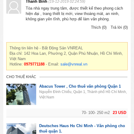
Thanh Bình
(19-12-2019 02:24:59)
Tòa nhà ngay trung tâm, được thiết kế theo phong cách
hiện đại , trang thiết bị mới, view thoáng mát, an ninh,
không gian yên tĩnh, phù hợp để làm văn phòng.
Thích (0)
Trả lời (0)
Thông tin liên hệ - Bất Động Sản VNREAL
Địa chỉ: 142 Hoa Lan, Phường 2, Quận Phú Nhuận, Hồ Chí Minh,
Việt Nam
Hotline:
0979771188
- Email:
sale@vnreal.vn
CHO THUÊ KHÁC
Abacus Tower , Cho thuê văn phòng Quận 1
Nguyễn Đình Chiểu, Quận 1, Thành phố Hồ Chí Minh,
Việt Nam
70- 100- 250 m2
23 USD
Deutsches Haus Ho Chi Minh - Văn phòng cho
thuê quận 1.