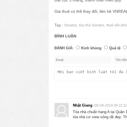
Giá thuê có thể thay đổi, liên hệ VNRE
Tag :
,
,
Sonatus
tòa nhà Sonatus
thuê văn ph
BÌNH LUẬN
ĐÁNH GIÁ:
Kinh khủng
Quá tệ
Nhật Giang
(06-09-2019 09:31:11
Tòa nhà chuẩn hạng A tại Quận 1
tòa nhà cơ view sông rất đẹp. Th