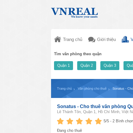
Trang chủ
Giới thiệu
V
Tìm văn phòng theo quận
Quận 1
Quận 2
Quận 3
Quậ
Trang chủ
Văn phòng cho thuê
Sonatus - Ch
Sonatus - Cho thuê văn phòng Q
Lê Thánh Tôn, Quận 1, Hồ Chí Minh, Việt 
5
/5 -
2
Bình chọn
Đang cho thuê