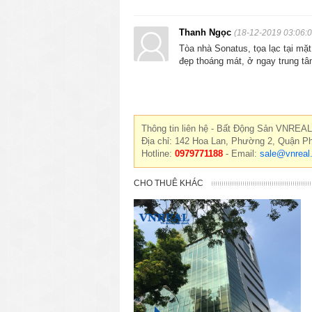
Thanh Ngọc
(18-12-2019 03:06:0
Tòa nhà Sonatus, tọa lạc tại m
đẹp thoáng mát, ở ngay trung tâ
Thông tin liên hệ - Bất Động Sản VNREAL
Địa chỉ: 142 Hoa Lan, Phường 2, Quận P
Hotline:
0979771188
- Email:
sale@vnreal
CHO THUÊ KHÁC