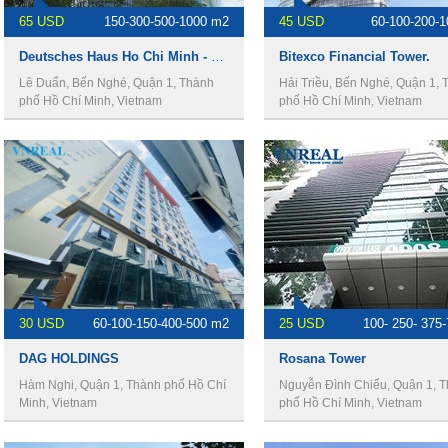
65 USD
150-300-500-1000 m2
45 USD
60-100-200-
Deutsches Haus Ho Chi Minh - Văn phòng cho thuê quận 1.
Bitexco Financial Tower.
Lê Duẩn, Bến Nghé, Quận 1, Thành
Hải Triều, Bến Nghé, Quận 1, 
phố Hồ Chí Minh, Vietnam
phố Hồ Chí Minh, Vietnam
30 USD
60-100-150-400-500 m2
25 USD
100- 250- 375
DAG HOLDINGS
Rosana Tower
Hàm Nghi, Quận 1, Thành phố Hồ Chí
Nguyễn Đình Chiểu, Quận 1, 
Minh, Vietnam
phố Hồ Chí Minh, Vietnam