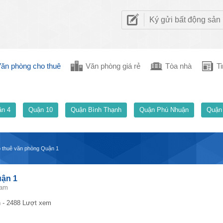
Ký gửi bất động sản
ăn phòng cho thuê
Văn phòng giá rẻ
Tòa nhà
Ti
n 4
Quận 10
Quận Bình Thạnh
Quận Phú Nhuận
Quận
o thuê văn phòng Quận 1
uận 1
Nam
 - 2488 Lượt xem