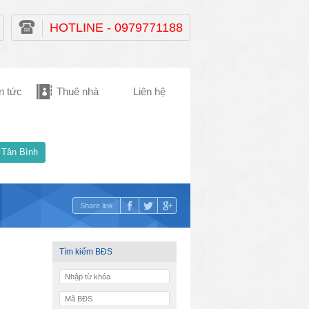
HOTLINE - 0979771188
n tức
Thuê nhà
Liên hệ
 Tân Bình
Share link
Tìm kiếm BĐS