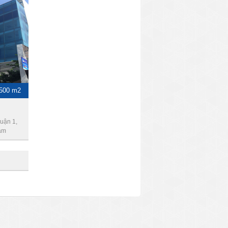
 500 m2
uận 1,
am