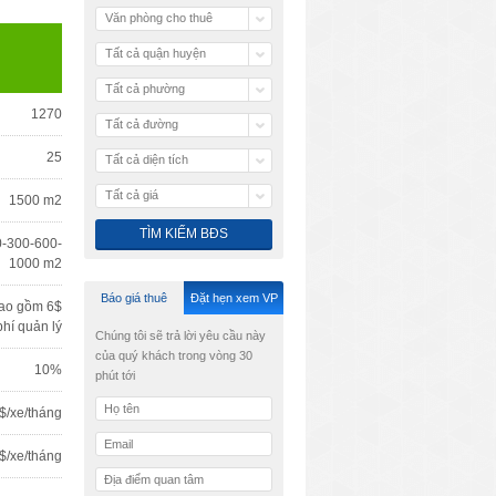
Văn phòng cho thuê
Tất cả quận huyện
Tất cả phường
1270
Tất cả đường
25
Tất cả diện tích
Tất cả giá
1500 m2
-300-600-
1000 m2
Báo giá thuê
Đặt hẹn xem VP
ao gồm 6$
phí quản lý
Chúng tôi sẽ trả lời yêu cầu này
của quý khách trong vòng 30
10%
phút tới
$/xe/tháng
$/xe/tháng