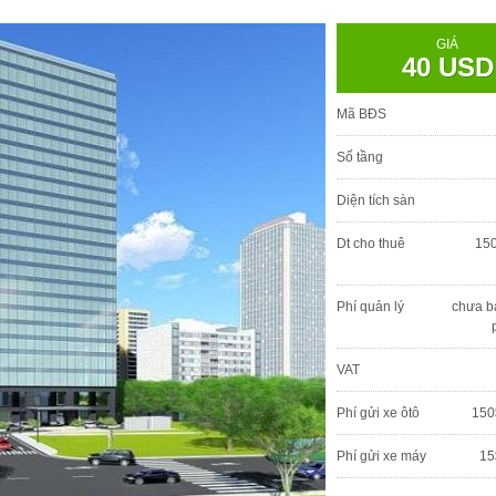
GIÁ
40 USD
Mã BĐS
Số tầng
Diện tích sàn
Dt cho thuê
150
Phí quản lý
chưa b
VAT
Phí gửi xe ôtô
150
Phí gửi xe máy
15