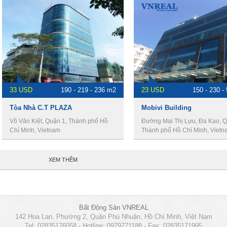
33 USD
190 - 219 - 236 m2
23 USD
150 - 230 -
Tòa Nhà C.T PLAZA
Mobivi Building
Võ Văn Kiệt, Quận 1, Thành phố Hồ
Đường Mai Thị Lựu, Đa Kao, Q
Chí Minh, Vietnam
Thành phố Hồ Chí Minh, Vietn
XEM THÊM
Bất Động Sản VNREAL
142 Hoa Lan, Phường 2, Quận Phú Nhuận, Hồ Chí Minh, Việt Nam
Tel: 02835176058 - Hotline: 0979771188 - Fax: 02835171995