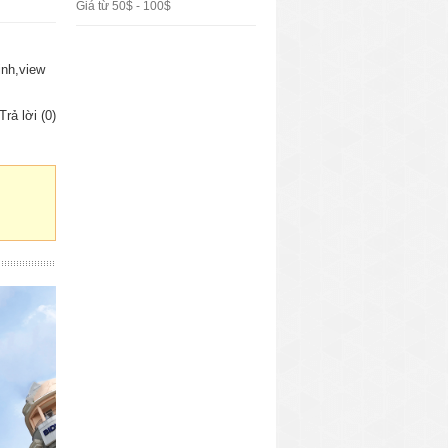
Giá từ 50$ - 100$
inh,view
Trả lời (0)