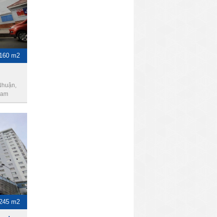
160 m2
Nhuận,
Nam
- 245 m2