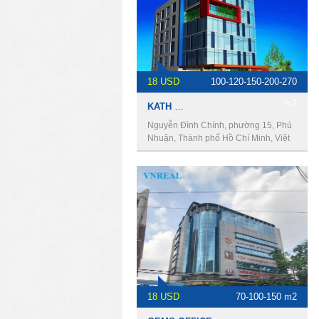
18 USD
100-120-150-200-270
m2
KATH BUILDING
Nguyễn Đình Chính, phường 15, Phú
Nhuận, Thành phố Hồ Chí Minh, Việt
Nam
18 USD
70-100-150 m2