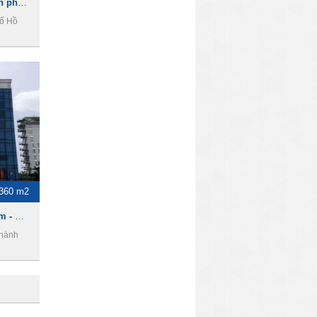
PN Techcons Building - Văn phòng cho thuê quận phú nhuận
ố Hồ
-360 m2
Công Đoàn Cao Su Việt Nam - Văn phòng cho thuê quận phú nhuận
Thành