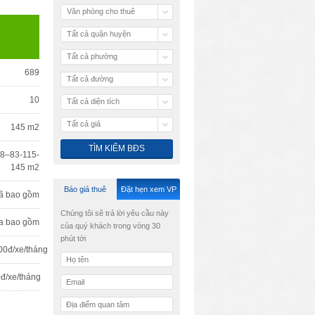
Văn phòng cho thuê
Tất cả quận huyện
Tất cả phường
689
Tất cả đường
10
Tất cả diện tích
Tất cả giá
145 m2
8–83-115-
145 m2
Báo giá thuê
Đặt hẹn xem VP
ã bao gồm
Chúng tôi sẽ trả lời yêu cầu này
a bao gồm
của quý khách trong vòng 30
phút tới
00đ/xe/tháng
đ/xe/tháng