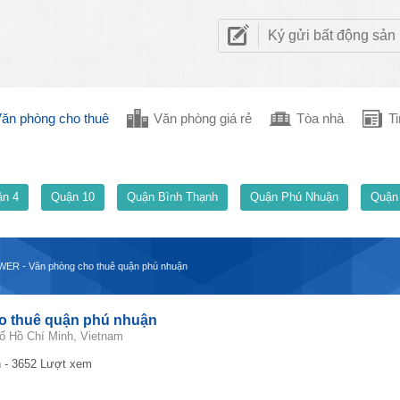
Ký gửi bất động sản
ăn phòng cho thuê
Văn phòng giá rẻ
Tòa nhà
Ti
n 4
Quận 10
Quận Bình Thạnh
Quận Phú Nhuận
Quận
R - Văn phòng cho thuê quận phú nhuận
 thuê quận phú nhuận
ố Hồ Chí Minh, Vietnam
 - 3652 Lượt xem