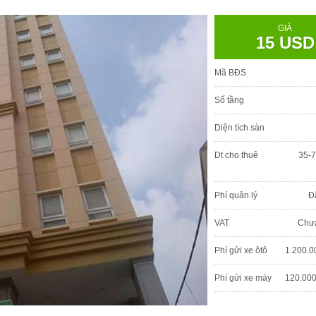
GIÁ
15 USD
Mã BĐS
Số tầng
Diện tích sàn
Dt cho thuê
35-7
Phí quản lý
Đ
VAT
Chư
Phí gửi xe ôtô
1.200.0
Phí gửi xe máy
120.000