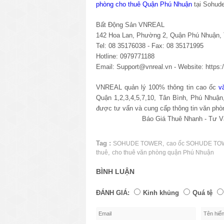
phòng cho thuê Quận Phú Nhuận
tại Sohude
Bất Động Sản VNREAL
142 Hoa Lan, Phường 2, Quận Phú Nhuận
Tel: 08 35176038 - Fax: 08 35171995
Hotline: 0979771188
Email: Support@vnreal.vn - Website:
https
VNREAL quản lý 100% thông tin cao ốc
v
Quận 1,2,3,4,5,7,10, Tân Bình, Phú Nhuậ
được tư vấn và cung cấp thông tin văn phò
Báo Giá Thuê Nhanh - Tư Vấn 
Tag :
,
SOHUDE TOWER
cao ốc SOHUDE T
,
thuê
cho thuê văn phòng quận Phú Nhuận
BÌNH LUẬN
ĐÁNH GIÁ:
Kinh khủng
Quá tệ