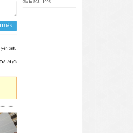
Giá từ 50$ - 100$
 yên tĩnh,
Trả lời (0)