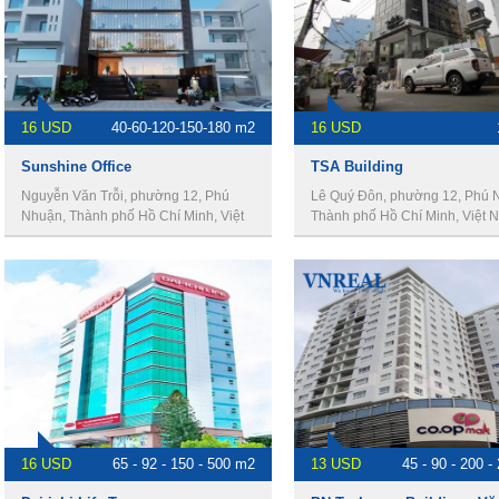
16 USD
40-60-120-150-180 m2
16 USD
Sunshine Office
TSA Building
Nguyễn Văn Trỗi, phường 12, Phú
Lê Quý Đôn, phường 12, Phú 
Nhuận, Thành phố Hồ Chí Minh, Việt
Thành phố Hồ Chí Minh, Việt 
Nam
16 USD
65 - 92 - 150 - 500 m2
13 USD
45 - 90 - 200 