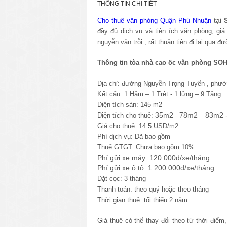
THÔNG TIN CHI TIẾT
tại
Cho thuê văn phòng Quận Phú Nhuận
đầy đủ dịch vụ và tiện ích văn phòng, g
nguyễn văn trỗi , rất thuận tiện đi lại qua
Thông tin tòa nhà cao ốc văn phòng
SOH
Địa chỉ: đường Nguyễn Trọng Tuyển , phư
Kết cấu: 1 Hầm – 1 Trệt - 1 lửng – 9 Tầng
Diện tích sàn: 145 m2
35m2
78m2
83m2 
Diện tích cho thuê:
-
–
Giá cho thuê: 14.5 USD/m2
Phí dịch vụ: Đã bao gồm
Thuế GTGT: Chưa bao gồm 10%
Phí gửi xe máy: 120.000đ/xe/tháng
Phí gửi xe ô tô: 1.200.000đ/xe/tháng
Đặt cọc: 3 tháng
Thanh toán: theo quý hoặc theo tháng
Thời gian thuê: tối thiểu 2 năm
Giá thuê có thể thay đổi theo từ thời điể