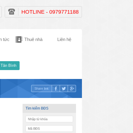
HOTLINE - 0979771188
n tức
Thuê nhà
Liên hệ
 Tân Bình
Share link
Tìm kiếm BĐS