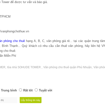
 Tower để được tư vấn và báo giá.
, TPHCM
://vanphongchothue.vn
ăn phòng cho thuê
hạng A, B, C, văn phòng giá rẻ... tại các quận trung t
n, Bình Thạnh... Quý khách có nhu cầu cần thuê văn phòng, hãy liên hệ 
ng cho thuê.
Miễn Phí
,
,
,
OWER
tòa nhà SOHUDE TOWER
Văn phòng cho thuê quận Phú Nhuận
Văn phò
Trung bình
Rất tốt
Tuyệt vời