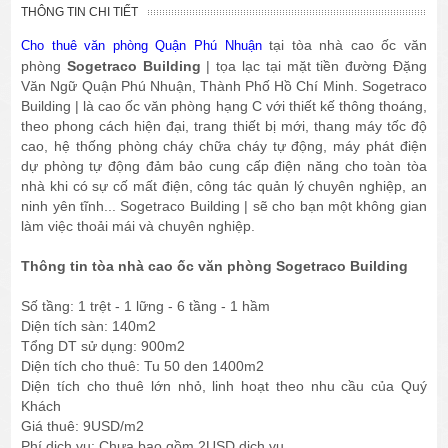
THÔNG TIN CHI TIẾT
tại tòa nhà cao ốc văn
Cho thuê văn phòng Quận Phú Nhuận
phòng
Sogetraco Building
| tọa lạc tại mặt tiền đường Đặng
Văn Ngữ Quận Phú Nhuận, Thành Phố Hồ Chí Minh. Sogetraco
Building | là cao ốc văn phòng hạng C với thiết kế thông thoáng,
theo phong cách hiện đại, trang thiết bị mới, thang máy tốc độ
cao, hệ thống phòng cháy chữa cháy tự động, máy phát điện
dự phòng tự động đảm bảo cung cấp điện năng cho toàn tòa
nhà khi có sự cố mất điện, công tác quản lý chuyên nghiệp, an
ninh yên tĩnh... Sogetraco Building | sẽ cho bạn một không gian
làm việc thoải mái và chuyên nghiệp.
Thông tin tòa nhà cao ốc văn phòng Sogetraco Building
Số tầng: 1 trệt - 1 lững - 6 tầng - 1 hầm
Diện tích sàn: 140m2
Tổng DT sử dụng: 900m2
Diện tích cho thuê: Tu 50 den 1400m2
Diện tích cho thuê lớn nhỏ, linh hoạt theo nhu cầu của Quý
Khách
Giá thuê: 9USD/m2
Phí dịch vụ: Chưa bao gồm 2USD dịch vụ