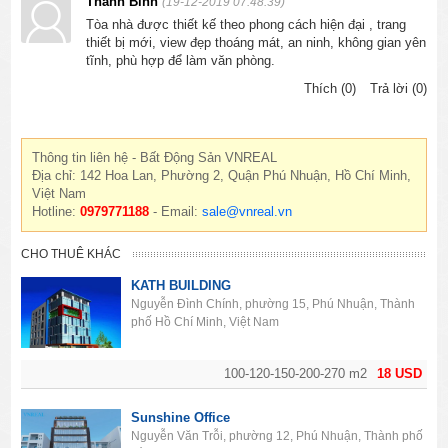
Thanh Bình
(19-12-2019 07:48:39)
Tòa nhà được thiết kế theo phong cách hiện đại , trang
thiết bị mới, view đẹp thoáng mát, an ninh, không gian yên
tĩnh, phù hợp để làm văn phòng.
Thích (0)
Trả lời (0)
Thông tin liên hệ - Bất Động Sản VNREAL
Địa chỉ: 142 Hoa Lan, Phường 2, Quận Phú Nhuận, Hồ Chí Minh,
Việt Nam
Hotline:
0979771188
- Email:
sale@vnreal.vn
CHO THUÊ KHÁC
KATH BUILDING
Nguyễn Đình Chính, phường 15, Phú Nhuận, Thành
phố Hồ Chí Minh, Việt Nam
100-120-150-200-270 m2
18 USD
Sunshine Office
Nguyễn Văn Trỗi, phường 12, Phú Nhuận, Thành phố