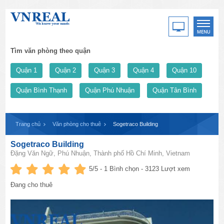
Tìm văn phòng theo quận
Quận 1
Quận 2
Quận 3
Quận 4
Quận 10
Quận Bình Thạnh
Quận Phú Nhuận
Quận Tân Bình
Trang chủ
Văn phòng cho thuê
Sogetraco Building
Sogetraco Building
Đặng Văn Ngữ, Phú Nhuận, Thành phố Hồ Chí Minh, Vietnam
5
/5 -
1
Bình chọn - 3123 Lượt xem
Đang cho thuê