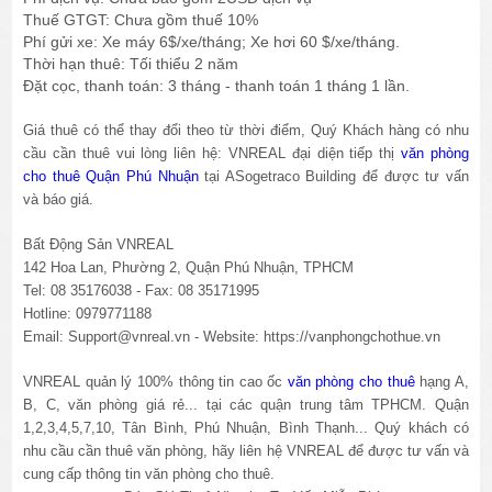
Thuế GTGT: Chưa gồm thuế 10%
Phí gửi xe: Xe máy 6$/xe/tháng; Xe hơi 60 $/xe/tháng.
Thời hạn thuê: Tối thiểu 2 năm
Đặt cọc, thanh toán: 3 tháng - thanh toán 1 tháng 1 lần.
Giá thuê có thể thay đổi theo từ thời điểm, Quý Khách hàng có nhu
cầu cần thuê vui lòng liên hệ: VNREAL đại diện tiếp thị
văn phòng
cho thuê Quận Phú Nhuận
tại ASogetraco Building để được tư vấn
và báo giá.
Bất Động Sản VNREAL
142 Hoa Lan, Phường 2, Quận Phú Nhuận, TPHCM
Tel: 08 35176038 - Fax: 08 35171995
Hotline: 0979771188
Email: Support@vnreal.vn - Website:
https://vanphongchothue.vn
VNREAL quản lý 100% thông tin cao ốc
văn phòng cho thuê
hạng A,
B, C, văn phòng giá rẻ... tại các quận trung tâm TPHCM. Quận
1,2,3,4,5,7,10, Tân Bình, Phú Nhuận, Bình Thạnh... Quý khách có
nhu cầu cần thuê văn phòng, hãy liên hệ VNREAL để được tư vấn và
cung cấp thông tin văn phòng cho thuê.