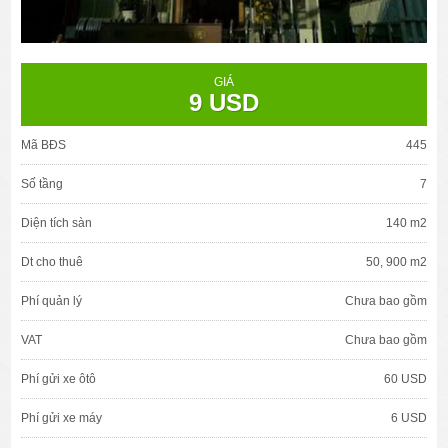
GIÁ
9 USD
Mã BĐS
445
Số tầng
7
Diện tích sàn
140 m2
Dt cho thuê
50, 900 m2
Phí quản lý
Chưa bao gồm
VAT
Chưa bao gồm
Phí gửi xe ôtô
60 USD
Phí gửi xe máy
6 USD