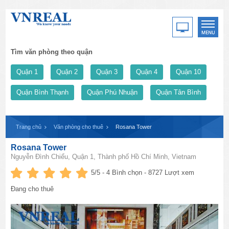
Tìm văn phòng theo quận
Quận 1
Quận 2
Quận 3
Quận 4
Quận 10
Quận Bình Thạnh
Quận Phú Nhuận
Quận Tân Bình
Trang chủ
Văn phòng cho thuê
Rosana Tower
Rosana Tower
Nguyễn Đình Chiểu, Quận 1, Thành phố Hồ Chí Minh, Vietnam
5
/5 -
4
Bình chọn - 8727 Lượt xem
Đang cho thuê