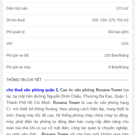
Diện tích sàn
375 m2
Dt cho thuê
100- 250- 375-750 m2
Phí quản lý
Đã bao gồm
VAT
10%
Phí gửi xe ôtô
150 $/xe/tháng
Phí gửi xe máy
8 $/xe/tháng
THÔNG TIN CHI TIẾT
cho thuê văn phòng quận 1
, Cao ốc văn phòng Rosana Tower
tọa
lạc tại mặt tiền đường Nguyễn Đình Chiểu, Phường Đa Kao, Quận 1,
Thành Phố Hồ Chí Minh
.
Rosana Tower
là cao ốc văn phòng hạng
C+ với thiết kế thông thoáng, theo phong cách hiện đại, trang thiết bị
mới, thang máy tốc độ cao, hệ thống phòng cháy chữa cháy tự động,
máy phát điện dự phòng tự động đảm bảo cung cấp điện năng cho
toàn tòa nhà khi có sự cố mất điện, công tác quản lý chuyên nghiệp,
an ninh yên tĩnh...
Rosana Tower
sẽ cho bạn một không gian làm