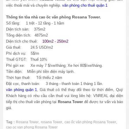
việc thoải mái và chuyên nghiệp.
văn phòng cho thuê quận 1
Rosana Tower
Thông tin tòa nhà cao ốc văn phòng
.
Số tầng: 1 trệt - 12 tầng - 1 hầm
Diện tích sàn: 375m2
Tổng diện tích: 4875m2
Diện tích cho thuê:
100m2 - 250m2
Giá thuê: 24.5 USD/m2
Phí dịch vụ: 5$/m
Thuế GTGT: Thuế 10%
Phí gửi xe: Xe máy 7 $/xe/tháng; Xe hơi 80$/xe/tháng.
Tiền điện: MIễn phí tiền điện máy lạnh.
Thời hạn thuê: Tối thiểu 2 năm
Đặt cọc, thanh toán: 3 tháng - thanh toán 1 tháng 1 lần.
văn phòng quận 1
, Giá thuê có thể thay đổi theo từ thời điểm, Quý
Khách hàng có nhu cầu cần thuê vui lòng liên hệ: VNREAL đại diện
tiếp thị cho thuê văn phòng tại
Rosana Tower
để được tư vấn và báo
giá.
Tag :
,
,
,
Rosana Tower
rosana Tower
cao ốc văn phòng Rosana Tower
cao oc van phong Rosana Tower