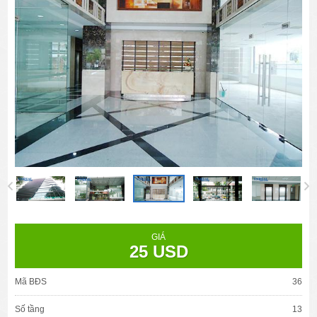
GIÁ
25 USD
Mã BĐS
36
Số tầng
13