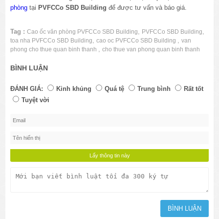
phòng
tại
PVFCCo SBD Building
để được tư vấn và báo giá.
Tag :
,
,
Cao ốc văn phòng PVFCCo SBD Building
PVFCCo SBD Building
,
,
toa nha PVFCCo SBD Building
cao oc PVFCCo SBD Building
van
,
phong cho thue quan binh thanh
cho thue van phong quan binh thanh
BÌNH LUẬN
ĐÁNH GIÁ:
Kinh khủng
Quá tệ
Trung bình
Rất tốt
Tuyệt vời