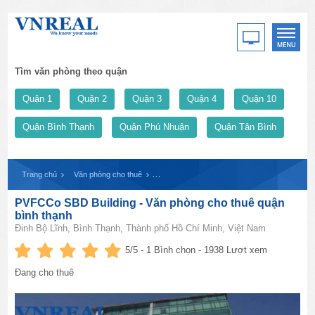
Tìm văn phòng theo quận
Quận 1
Quận 2
Quận 3
Quận 4
Quận 10
Quận Bình Thạnh
Quận Phú Nhuận
Quận Tân Bình
Trang chủ
Văn phòng cho thuê
PVFCCo SBD Building - Văn phòng cho thuê 
PVFCCo SBD Building - Văn phòng cho thuê quận
bình thạnh
Đinh Bộ Lĩnh, Bình Thạnh, Thành phố Hồ Chí Minh, Việt Nam
5
/5 -
1
Bình chọn - 1938 Lượt xem
Đang cho thuê