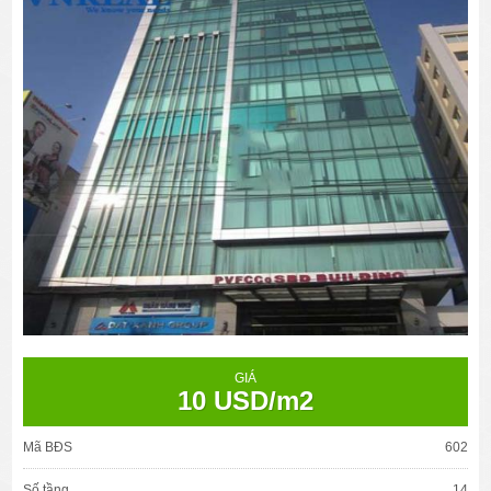
GIÁ
10 USD/m2
Mã BĐS
602
Số tầng
14