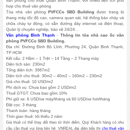
văn phòng cho thuê Quận Bình Thạnh, với nhiều tiện ích phù
hợp cho thuê văn phòng
Tòa nhà văn phòng
PVFCCo SBD Building
được trang bị
thang máy tốc độ cao, camera quan sát, hệ thống báo cháy và
chữa cháy tự động, có sẵn đường dây internet và điện thoại,
Quản lý chuyên nghiệp, bảo vệ 24/24…
Văn phòng Bình Thạnh
-
Thông tin tòa nhà cao ốc văn
phòng PVFCCo SBD Building.
Địa chỉ: Đường Đinh Bộ Lĩnh, Phường 24, Quận Bình Thạnh,
TP HCM
Kết cấu: 2 Hầm – 1 Trệt – 14 Tầng – 2 Thang máy
Diện tích sàn: 230m2
Tổng diện tích: 3987m2
Diện tích cho thuê: 30m2 – 40m2 – 160m2 – 230m2
Giá cho thuê: 10 USD/m2
Phí dịch vụ: Chưa bao gồm 2 USD/m2
Thuế GTGT: Chưa bao gồm 10%
Phí giữ xe: 6 USD/xe máy/tháng và 60 USD/xe hơi/tháng
Đặt cọc: 3 tháng
Thanh toán: hàng tháng
Thời gian thuê: tối thiểu 2 năm
Giá thuê có thể thay đổi theo từ thời điểm, Quý Khách hàng có nhu
cầu cần thuê vui lòng liên hệ: VNREAL đại diện tiếp thị
cho thuê văn