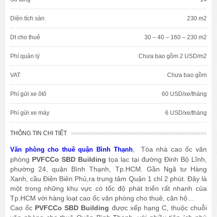
Diện tích sàn
230 m2
Dt cho thuê
30 – 40 – 160 – 230 m2
Phí quản lý
Chưa bao gồm 2 USD/m2
VAT
Chưa bao gồm
Phí gửi xe ôtô
60 USD/xe/tháng
Phí gửi xe máy
6 USD/xe/tháng
THÔNG TIN CHI TIẾT
Tòa nhà cao ốc văn
Văn phòng cho thuê quận Bình Thạnh
,
phòng
PVFCCo SBD Building
tọa lạc tại đường Đinh Bộ Lĩnh,
phường 24, quận Bình Thạnh, Tp.HCM. Gần Ngã tư Hàng
Xanh, cầu Điện Biên Phủ,ra trung tâm Quận 1 chỉ 2 phút. Đây là
một trong những khu vực có tốc độ phát triển rất nhanh của
Tp.HCM với hàng loạt cao ốc văn phòng cho thuê, căn hộ…
Cao ốc
PVFCCo SBD Building
được xếp hạng C, thuộc chuỗi