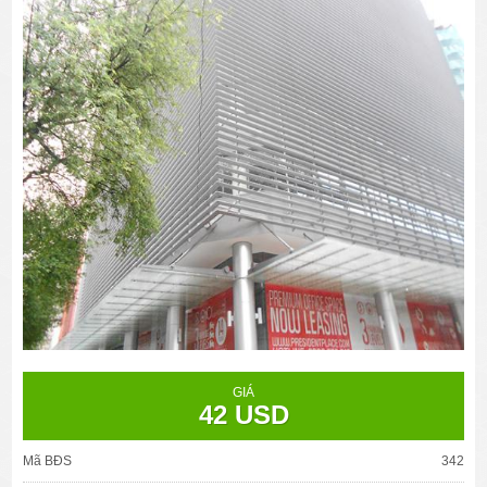
GIÁ
42 USD
Mã BĐS
342