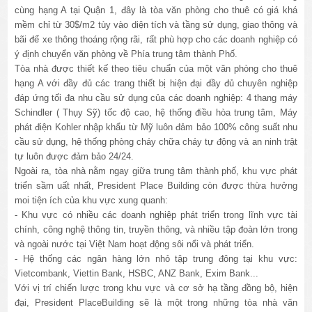
cùng hạng A tại Quận 1, đây là tòa văn phòng cho thuê có giá khá
mềm chỉ từ 30$/m2 tùy vào diện tích và tầng sử dụng, giao thông và
bãi để xe thông thoáng rộng rãi, rất phù hợp cho các doanh nghiệp có
ý định chuyển văn phòng về Phía trung tâm thành Phố.
Tòa nhà được thiết kế theo tiêu chuẩn của một văn phòng cho thuê
hạng A với đầy đủ các trang thiết bị hiện đại đầy đủ chuyên nghiệp
đáp ứng tối đa nhu cầu sử dụng của các doanh nghiệp: 4 thang máy
Schindler ( Thụy Sỹ) tốc độ cao, hệ thống điều hòa trung tâm, Máy
phát điện Kohler nhập khẩu từ Mỹ luôn đảm bảo 100% công suất nhu
cầu sử dụng, hệ thống phòng cháy chữa cháy tự động và an ninh trật
tự luôn được đảm bảo 24/24.
Ngoài ra, tòa nhà nằm ngay giữa trung tâm thành phố, khu vực phát
triển sầm uất nhất, President Place Building còn được thừa hưởng
moi tiện ích của khu vực xung quanh:
- Khu vực có nhiều các doanh nghiệp phát triển trong lĩnh vực tài
chính, công nghệ thông tin, truyền thông, và nhiều tập đoàn lớn trong
và ngoài nước tại Việt Nam hoạt động sôi nổi và phát triển.
- Hệ thống các ngân hàng lớn nhỏ tập trung đông tại khu vực:
Vietcombank, Viettin Bank, HSBC, ANZ Bank, Exim Bank...
Với vị trí chiến lược trong khu vực và cơ sở hạ tầng đồng bộ, hiện
đại, President PlaceBuilding sẽ là một trong những tòa nhà văn