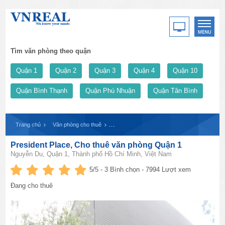
Tìm văn phòng theo quận
Quận 1
Quận 2
Quận 3
Quận 4
Quận 10
Quận Bình Thạnh
Quận Phú Nhuận
Quận Tân Bình
Trang chủ
Văn phòng cho thuê
President Place, Cho thuê văn phòng Quận 1
President Place, Cho thuê văn phòng Quận 1
Nguyễn Du, Quận 1, Thành phố Hồ Chí Minh, Việt Nam
5
/5 -
3
Bình chọn - 7994 Lượt xem
Đang cho thuê