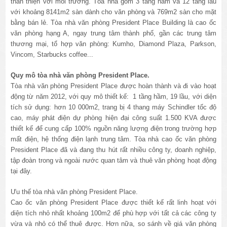
thân thiện với môi trường. Tòa nhà gồm 3 tầng hầm và 12 tầng lầu
với khoảng 8141m2 sàn dành cho văn phòng và 769m2 sàn cho mặt
bằng bán lẻ. Tòa nhà văn phòng President Place Building là cao ốc
văn phòng hạng A, ngay trung tâm thành phố, gần các trung tâm
thương mại, tổ hợp văn phòng: Kumho, Diamond Plaza, Parkson,
Vincom, Starbucks coffee...
Quy mô tòa nhà văn phòng President Place.
Tòa nhà văn phòng President Place được hoàn thành và đi vào hoạt
động từ năm 2012, với quy mô thiết kế: 1 tầng hầm, 19 lầu, với diện
tích sử dụng: hơn 10 000m2, trang bị 4 thang máy Schindler tốc độ
cao, máy phát điện dự phòng hiện đại công suất 1.500 KVA được
thiết kế để cung cấp 100% nguồn năng lượng điện trong trường hợp
mất điện, hệ thống điện lạnh trung tâm. Tòa nhà cao ốc văn phòng
President Place đã và đang thu hút rất nhiều công ty, doanh nghiệp,
tập đoàn trong và ngoài nước quan tâm và thuê văn phòng hoạt động
tại đây.
Ưu thế tòa nhà văn phòng President Place.
Cao ốc văn phòng President Place được thiết kế rất linh hoạt với
diện tích nhỏ nhất khoảng 100m2 để phù hợp với tất cả các công ty
vừa và nhỏ có thể thuê được. Hơn nữa, so sánh về giá văn phòng