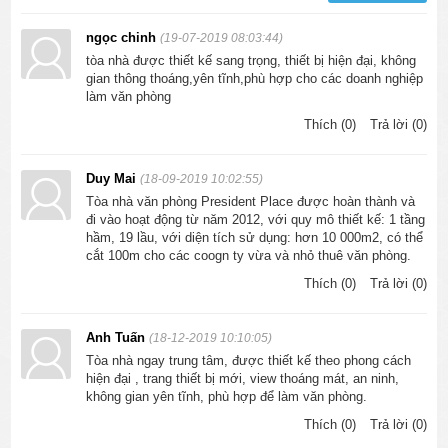
ngọc chinh
(19-07-2019 08:03:44)
tòa nhà được thiết kế sang trọng, thiết bị hiện đại, không
gian thông thoáng,yên tĩnh,phù hợp cho các doanh nghiệp
làm văn phòng
Thích (0)
Trả lời (0)
Duy Mai
(18-09-2019 10:02:55)
Tòa nhà văn phòng President Place được hoàn thành và
đi vào hoạt động từ năm 2012, với quy mô thiết kế: 1 tầng
hầm, 19 lầu, với diện tích sử dụng: hơn 10 000m2, có thể
cắt 100m cho các coogn ty vừa và nhỏ thuê văn phòng.
Thích (0)
Trả lời (0)
Anh Tuấn
(18-12-2019 10:10:05)
Tòa nhà ngay trung tâm, được thiết kế theo phong cách
hiện đại , trang thiết bị mới, view thoáng mát, an ninh,
không gian yên tĩnh, phù hợp để làm văn phòng.
Thích (0)
Trả lời (0)