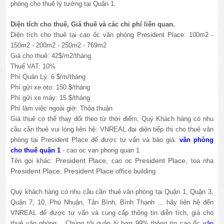
phòng cho thuê lý tưởng tại Quận 1.
Diện tích cho thuê, Giá thuê và các chi phí liên quan.
Diện tích cho thuê tại cao ốc văn phòng President Place: 100m2 -
150m2 - 200m2 - 250m2 - 769m2
Giá cho thuê: 42$/m2/tháng
Thuế VAT: 10%
Phí Quản Lý: 6 $/m/tháng
Phí gửi xe oto: 150 $/tháng
Phí gửi xe máy: 15 $/tháng
Phí làm việc ngoài giờ: Thỏa thuận
Giá thuê có thể thay đổi theo từ thời điểm, Quý Khách hàng có nhu
cầu cần thuê vui lòng liên hệ: VNREAL đại diện tiếp thị cho thuê văn
phòng tại President Place để được tư vấn và báo giá.
văn phòng
cho thuê quận 1
- cao oc van phong quan 1
President Place
President Place
Tên gọi khác:
, cao oc
, toa nha
President Place
President Place
,
office building
Quý khách hàng có nhu cầu cần thuê văn phòng tại Quận 1, Quận 3,
Quận 7, 10, Phú Nhuận, Tân Bình, Bình Thạnh ... hãy liên hệ đến
VNREAL để được tư vấn và cung cấp thông tin diễn tích, giá cho
thuê văn phòng... Chúng tôi quản lý hơn 99% thông tin cao ốc
văn