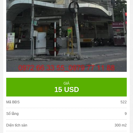
GIÁ
15 USD
Mã BĐS
522
Số tầng
9
Diện tích sàn
300 m2