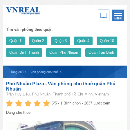
Tìm văn phòng theo quận
Quận 1
Quận 2
Quận 3
Quận 4
Quận 10
Quận Bình Thạnh
Quận Phú Nhuận
Quận Tân Bình
Trang chủ
Văn phòng cho thuê
Phú Nhuận Plaza - Văn phòng cho thuê quận
Phú Nhuận Plaza - Văn phòng cho thuê quận Phú
Nhuận
Trần Huy Liệu, Phú Nhuận, Thành phố Hồ Chí Minh, Vietnam
5
/5 -
1
Bình chọn - 2837 Lượt xem
Đang cho thuê