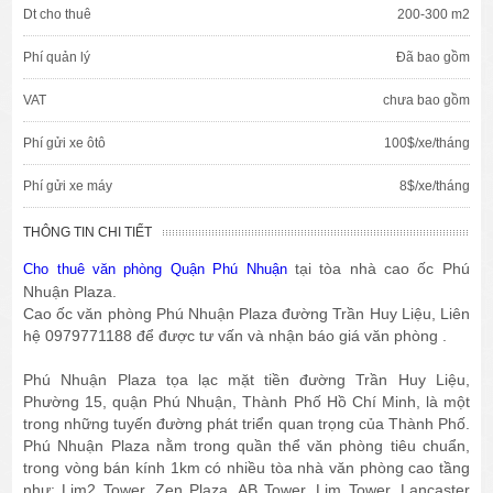
Dt cho thuê
200-300 m2
Phí quản lý
Đã bao gồm
VAT
chưa bao gồm
Phí gửi xe ôtô
100$/xe/tháng
Phí gửi xe máy
8$/xe/tháng
THÔNG TIN CHI TIẾT
tại tòa nhà cao ốc Phú
Cho thuê văn phòng Quận Phú Nhuận
Nhuận Plaza.
Cao ốc văn phòng Phú Nhuận Plaza đường Trần Huy Liệu, Liên
hệ 0979771188 để được tư vấn và nhận báo giá văn phòng .
Phú Nhuận Plaza tọa lạc mặt tiền đường Trần Huy Liệu,
Phường 15, quận Phú Nhuận, Thành Phố Hồ Chí Minh, là một
trong những tuyến đường phát triển quan trọng của Thành Phố.
Phú Nhuận Plaza nằm trong quần thể văn phòng tiêu chuẩn,
trong vòng bán kính 1km có nhiều tòa nhà văn phòng cao tầng
như: Lim2 Tower, Zen Plaza, AB Tower, Lim Tower, Lancaster