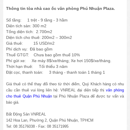
Thông tin tòa nhà cao ốc văn phòng Phú Nhuận Plaza.
Số tầng: 1 trệt - 9 tầng - 3 hầm
Diện tích sàn: 300 m2
Tổng diện tích: 2.700m2
Diện tích cho thuê: 200m2 – 300m2
Giá thuê: 15 USD/m2
Phí dịch vụ: Đã bao gồm
Thuế GTGT: Chưa bao gồm thuế 10%
Phí gửi xe: Xe máy 8$/xe/tháng; Xe hơi 150$/xe/tháng.
Thời hạn thuê: Tối thiểu 3 năm
Đặt cọc, thanh toán: 3 tháng - thanh toán 1 tháng 1
Giá thuê có thể thay đổi theo từ thời điểm, Quý Khách hàng có nhu
cầu cần thuê vui lòng liên hệ: VNREAL đại diện tiếp thị
văn phòng
cho thuê Quận Phú Nhuận
tại Phú Nhuận Plaza để được tư vấn và
báo giá.
Bất Động Sản VNREAL
142 Hoa Lan, Phường 2, Quận Phú Nhuận, TPHCM
Tel: 08 35176038 - Fax: 08 35171995