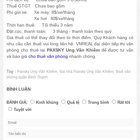
Thuế GTGT: Chưa bao gồm
Phí gửi xe: Xe máy: 8$/xe/tháng
Xe hơi :
80$/xe/tháng
Thời hạn thuê: Tối thiểu 3 năm
Đặt cọc, thanh toán: 3 tháng - thanh toán theo quý.
Giá thuê có thể thay đổi theo từ thời điểm, Quý Khách hàng có
nhu cầu cần thuê vui lòng liên hệ: VNREAL đại diện tiếp thị văn
phòng cho thuê tại
PAXSKY Ung Văn Khiêm
để được tư vấn
và báo giá
cho thuê văn phòng
nhanh chóng.
Tag :
,
,
Paxsky Ung Văn Khiêm
tòa nhà Paxsky Ung Văn Khiêm
thuê văn
phòng quận Bình Thạnh
BÌNH LUẬN
ĐÁNH GIÁ:
Kinh khủng
Quá tệ
Trung bình
Rất tốt
Tuyệt vời