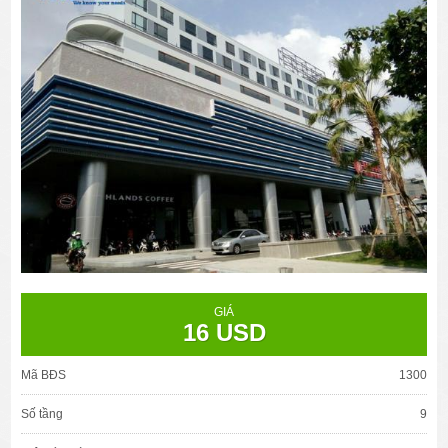
GIÁ
16 USD
Mã BĐS
1300
Số tầng
9