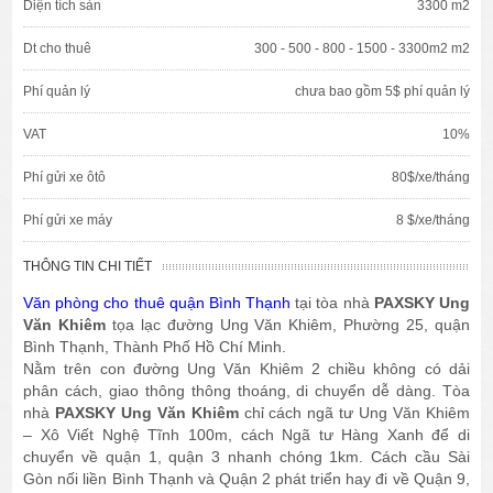
Diện tích sàn
3300 m2
Dt cho thuê
300 - 500 - 800 - 1500 - 3300m2 m2
Phí quản lý
chưa bao gồm 5$ phí quản lý
VAT
10%
Phí gửi xe ôtô
80$/xe/tháng
Phí gửi xe máy
8 $/xe/tháng
THÔNG TIN CHI TIẾT
Văn phòng cho thuê quận Bình Thạnh
tại tòa nhà
PAXSKY Ung
Văn Khiêm
tọa lạc đường Ung Văn Khiêm, Phường 25, quận
Bình Thạnh, Thành Phố Hồ Chí Minh.
Nằm trên con đường Ung Văn Khiêm 2 chiều không có dải
phân cách, giao thông thông thoáng, di chuyển dễ dàng. Tòa
nhà
PAXSKY Ung Văn Khiêm
chỉ cách ngã tư Ung Văn Khiêm
– Xô Viết Nghệ Tĩnh 100m, cách Ngã tư Hàng Xanh để di
chuyển về quận 1, quận 3 nhanh chóng 1km. Cách cầu Sài
Gòn nối liền Bình Thạnh và Quận 2 phát triển hay đi về Quận 9,