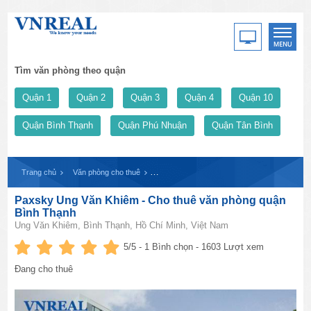
Tìm văn phòng theo quận
Quận 1
Quận 2
Quận 3
Quận 4
Quận 10
Quận Bình Thạnh
Quận Phú Nhuận
Quận Tân Bình
Trang chủ
Văn phòng cho thuê
Paxsky Ung Văn Khiêm - Cho thuê văn phòn
Paxsky Ung Văn Khiêm - Cho thuê văn phòng quận
Bình Thạnh
Ung Văn Khiêm, Bình Thạnh, Hồ Chí Minh, Việt Nam
5
/5 -
1
Bình chọn - 1603 Lượt xem
Đang cho thuê