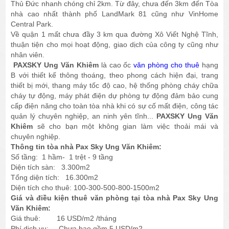
Thủ Đức nhanh chóng chỉ 2km. Từ đây, chưa đến 3km đến Tòa
nhà cao nhất thành phố LandMark 81 cũng như VinHome
Central Park.
Về quận 1 mất chưa đầy 3 km qua đường Xô Viết Nghệ Tĩnh,
thuận tiện cho mọi hoạt động, giao dịch của công ty cũng như
nhân viên.
PAXSKY Ung Văn Khiêm
là cao ốc
văn phòng cho thuê
hạng
B với thiết kế thông thoáng, theo phong cách hiện đại, trang
thiết bị mới, thang máy tốc độ cao, hệ thống phòng cháy chữa
cháy tự động, máy phát điện dự phòng tự động đảm bảo cung
cấp điện năng cho toàn tòa nhà khi có sự cố mất điện, công tác
quản lý chuyên nghiệp, an ninh yên tĩnh...
PAXSKY Ung Văn
Khiêm
sẽ cho bạn một không gian làm việc thoải mái và
chuyên nghiệp.
Thông tin tòa nhà Pax Sky Ung Văn Khiêm:
Số tầng: 1 hầm- 1 trệt - 9 tầng
Diện tích sàn: 3.300m2
Tổng diện tích: 16.300m2
Diện tích cho thuê: 100-300-500-800-1500m2
Giá và điều kiện thuê văn phòng tại tòa nhà Pax Sky Ung
Văn Khiêm:
Giá thuê: 16 USD/m2 /tháng
Phí dịch vụ: Chưa bao gồm 5 USD/m2