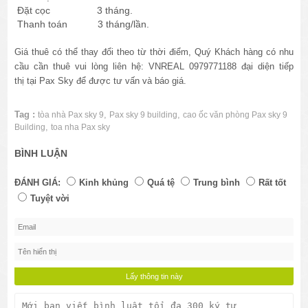
Đặt cọc 3 tháng.
Thanh toán 3 tháng/lần.
Giá thuê có thể thay đổi theo từ thời điểm, Quý Khách hàng có nhu
cầu cần thuê vui lòng liên hệ: VNREAL 0979771188 đại diện tiếp
thị
tại Pax Sky để được tư vấn và báo giá.
Tag :
,
,
tòa nhà Pax sky 9
Pax sky 9 building
cao ốc văn phòng Pax sky 9
,
Building
toa nha Pax sky
BÌNH LUẬN
ĐÁNH GIÁ:
Kinh khủng
Quá tệ
Trung bình
Rất tốt
Tuyệt vời