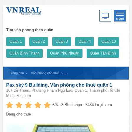
Tìm văn phòng theo quận
Quận 1
Quận 2
Quận 3
Quận 4
Quận 10
Quận Bình Thạnh
Quận Phú Nhuận
Quận Tân Bình
Trang chủ
Văn phòng cho thuê
Pax sky 9 Building, Văn phòng cho thuê quận
Pax sky 9 Building, Văn phòng cho thuê quận 1
187 Đề Thám, Phường Phạm Ngũ Lão, Quận 1, Thành phố Hồ Chí
Minh, Vietnam
5
/5 -
3
Bình chọn - 3484 Lượt xem
Đang cho thuê