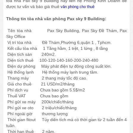
tòa nhà Pax sky 9 Building hãy liên hệ Phòng Kinh Doanh để
được tư vấn và báo giá thuê
văn phòng cho thuê
Thông tin tòa nhà văn phòng Pax sky 9 Building:
Tên tòa nhà Pax Sky Building, Pax Sky Đề Thám, Pax
Sky Office
Vị trí tòa nhà Đề Thám,Phường 6,quận 1 , Tphcm.
Kết cấu tòa nhà 1 Tầng hầm, 1 trệt, 1 lửng , 8 tầng
Diện tích sàn 240m2.
Diện tích thuê 100-120-140-160-200-240-480
Điện dự phòng Máy phát điện tự động công suất lớn.
Hệ thống lạnh Hệ thống máy lạnh trung tâm.
Thang máy 2 thang máy tốc độ cao.
Giá cho thuê 21 USD/m2/tháng
Phí dịch vụ Chưa bao gồm 5.5$/m2
Thuế VAT Chưa bao gồm
Phí gửi xe máy 200k/chiếc/tháng
Phí gửi xe oto 2 triệu/chiếc/tháng
Phí ngoài giờ thương lượng
Thời gian fitout Tùy diên tích mà có thời gian từ 2 tuần đến 4
tuần.
Thời hạn thuê 2 năm.