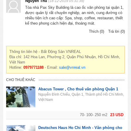
Nguyễn Thu
(18-12-2019 05:31:39)
Tòa nhà Pax Sky Building là cao ốc văn phòng tại quận 1,
được quản lý rất chuyên nghiệp, an ninh, cung đường có
nhiều tiện ích cao cấp: Spa, shop, coffee, restauran, thiết
kế theo phong cách hiện đại, thoáng mát.
Thích (0)
Trả lời (0)
Thông tin liên hệ - Bất Động Sản VNREAL
Địa chỉ: 142 Hoa Lan, Phường 2, Quận Phú Nhuận, Hồ Chí Minh,
Việt Nam
Hotline:
0979771188
- Email:
sale@vnreal.vn
CHO THUÊ KHÁC
Abacus Tower , Cho thuê văn phòng Quận 1
Nguyễn Đình Chiểu, Quận 1, Thành phố Hồ Chí Minh,
Việt Nam
70- 100- 250 m2
23 USD
Deutsches Haus Ho Chi Minh - Văn phòng cho