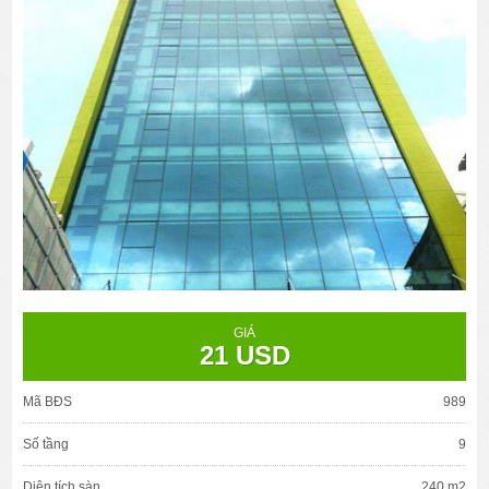
GIÁ
21 USD
Mã BĐS
989
Số tầng
9
Diện tích sàn
240 m2