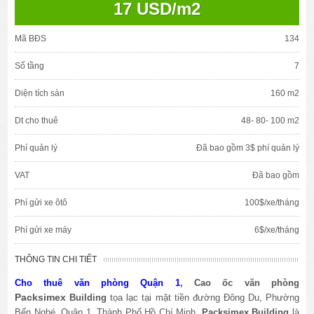
17 USD/m2
Mã BĐS
134
Số tầng
7
Diện tích sàn
160 m2
Dt cho thuê
48- 80- 100 m2
Phí quản lý
Đã bao gồm 3$ phí quản lý
VAT
Đã bao gồm
Phí gửi xe ôtô
100$/xe/tháng
Phí gửi xe máy
6$/xe/tháng
THÔNG TIN CHI TIẾT
Cho thuê văn phòng Quận 1
, Cao ốc văn phòng
Packsimex
Building
tọa lạc tại mặt tiền đường Đông Du, Phường
Bến Nghé, Quận 1, Thành Phố Hồ Chí Minh.
Packsimex
Building
là