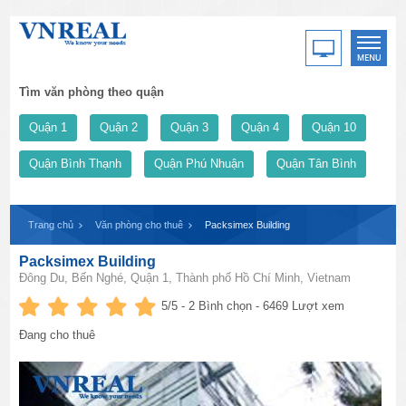
Tìm văn phòng theo quận
Quận 1
Quận 2
Quận 3
Quận 4
Quận 10
Quận Bình Thạnh
Quận Phú Nhuận
Quận Tân Bình
Trang chủ
Văn phòng cho thuê
Packsimex Building
Packsimex Building
Đông Du, Bến Nghé, Quận 1, Thành phố Hồ Chí Minh, Vietnam
5
/5 -
2
Bình chọn - 6469 Lượt xem
Đang cho thuê