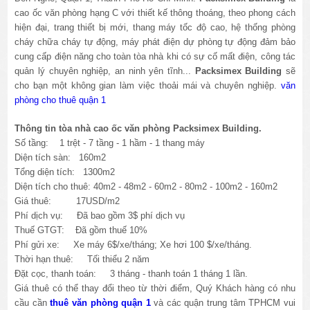
cao ốc văn phòng hạng C với thiết kế thông thoáng, theo phong cách
hiện đại, trang thiết bị mới, thang máy tốc độ cao, hệ thống phòng
cháy chữa cháy tự động, máy phát điện dự phòng tự động đảm bảo
cung cấp điện năng cho toàn tòa nhà khi có sự cố mất điện, công tác
quản lý chuyên nghiệp, an ninh yên tĩnh...
Packsimex
Building
sẽ
cho bạn một không gian làm việc thoải mái và chuyên nghiệp.
văn
phòng cho thuê quận 1
Thông tin tòa nhà cao ốc văn phòng
Packsimex
Building
.
Số tầng: 1 trệt - 7 tầng - 1 hầm - 1 thang máy
Diện tích sàn: 160m2
Tổng diện tích: 1300m2
Diện tích cho thuê: 40m2 - 48m2 - 60m2 - 80m2 - 100m2 - 160m2
Giá thuê: 17USD/m2
Phí dịch vụ: Đã bao gồm 3$ phí dịch vụ
Thuế GTGT: Đã gồm thuế 10%
Phí gửi xe: Xe máy 6$/xe/tháng; Xe hơi 100 $/xe/tháng.
Thời hạn thuê: Tối thiểu 2 năm
Đặt cọc, thanh toán: 3 tháng - thanh toán 1 tháng 1 lần.
Giá thuê có thể thay đổi theo từ thời điểm, Quý Khách hàng có nhu
cầu cần
thuê văn phòng quận 1
và các quận trung tâm TPHCM vui