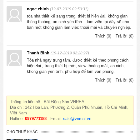
ngọc chinh
(19-07-2019 09:50:31)
tòa nhà thiết kế sang trọng, thiết bị hiện đại, không gian
thông thoáng, an ninh yên tĩnh... làm việc tại đây sẽ cho
bạn một không gian làm việc thoải mái và chuyên nghiệp.
Thích (0)
Trả lời (0)
Thanh Bình
(19-12-2019 02:28:27)
Tòa nhà ngay trung tâm, được thiết kế theo phong cách
hiện đại , trang thiết bị mới, view thoáng mát, an ninh,
không gian yên tĩnh, phù hợp để làm văn phòng.
Thích (0)
Trả lời (0)
Thông tin liên hệ - Bất Động Sản VNREAL
Địa chỉ: 142 Hoa Lan, Phường 2, Quận Phú Nhuận, Hồ Chí Minh,
Việt Nam
Hotline:
0979771188
- Email:
sale@vnreal.vn
CHO THUÊ KHÁC