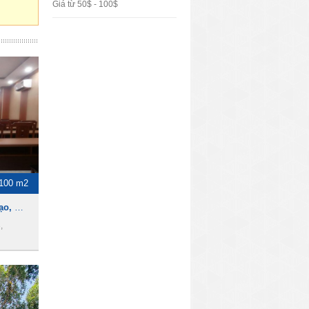
Giá từ 50$ - 100$
100 m2
Cho thuê Hội trường, đào tạo, hội họp, hội thảo ngay trung tâm Quận 3
,