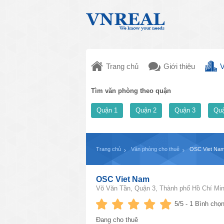
Trang chủ
Giới thiệu
V
Tìm văn phòng theo quận
Quận 1
Quận 2
Quận 3
Quậ
Trang chủ
Văn phòng cho thuê
OSC Viet Na
OSC Viet Nam
Võ Văn Tần, Quận 3, Thành phố Hồ Chí Min
5
/5 -
1
Bình chọn
Đang cho thuê