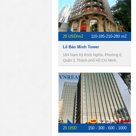
20 USD/m2
110-185-210-280 m2
Lê Bảo Minh Tower
184 Nam Kỳ Khởi Nghĩa, Phường 6,
Quận 3, Thành phố Hồ Chí Minh,
Vietnam
25 USD
150 - 300 - 600 - 1000