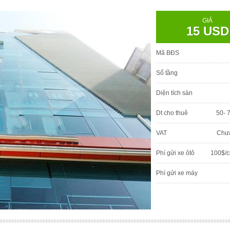
GIÁ
15 USD
Mã BĐS
Số tầng
Diện tích sàn
Dt cho thuê
50- 
VAT
Chư
Phí gửi xe ôtô
100$/c
Phí gửi xe máy