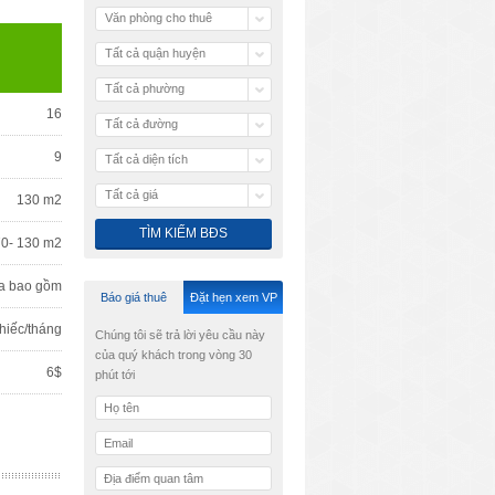
Văn phòng cho thuê
Tất cả quận huyện
Tất cả phường
16
Tất cả đường
9
Tất cả diện tích
Tất cả giá
130 m2
70- 130 m2
a bao gồm
Báo giá thuê
Đặt hẹn xem VP
hiếc/tháng
Chúng tôi sẽ trả lời yêu cầu này
của quý khách trong vòng 30
6$
phút tới