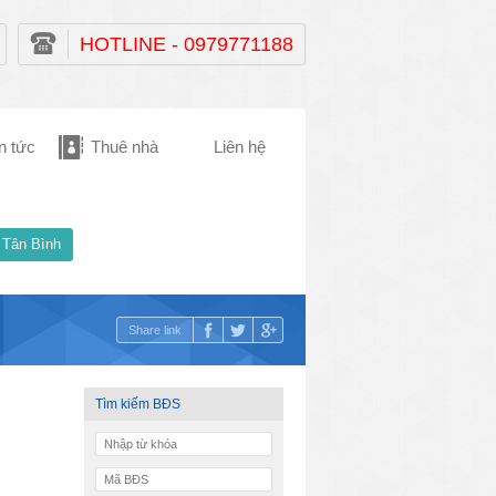
HOTLINE - 0979771188
n tức
Thuê nhà
Liên hệ
 Tân Bình
Share link
Tìm kiếm BĐS