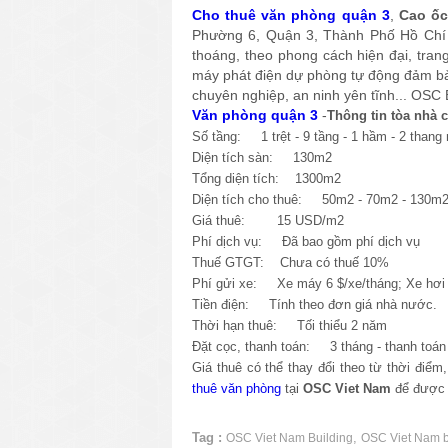
Cho thuê văn phòng quận 3
,
Cao ốc
Phường 6, Quận 3, Thành Phố Hồ Chí M
thoáng, theo phong cách hiện đại, tran
máy phát điện dự phòng tự động đảm bảo
chuyên nghiệp, an ninh yên tĩnh... OSC 
Văn phòng quận 3
-
Thông tin tòa nhà 
Số tầng: 1 trệt - 9 tầng - 1 hầm - 2 thang
Diện tích sàn: 130m2
Tổng diện tích: 1300m2
Diện tích cho thuê: 50m2 - 70m2 - 130m
Giá thuê: 15 USD/m2
Phí dịch vụ: Đã bao gồm phí dịch vụ
Thuế GTGT: Chưa có thuế 10%
Phí gửi xe: Xe máy 6 $/xe/tháng; Xe hơi 
Tiền điện: Tính theo đơn giá nhà nước.
Thời hạn thuê: Tối thiểu 2 năm
Đặt cọc, thanh toán: 3 tháng - thanh toán 
Giá thuê có thể thay đổi theo từ thời điể
thuê văn phòng
tại
OSC Viet Nam
để được t
Tag :
,
OSC Viet Nam Building
OSC Viet Nam b