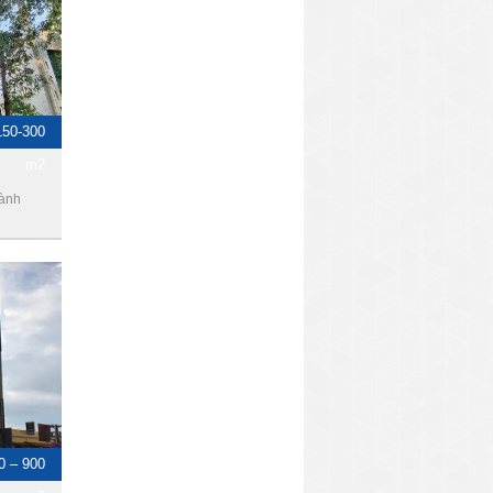
150-300
m2
hành
0 – 900