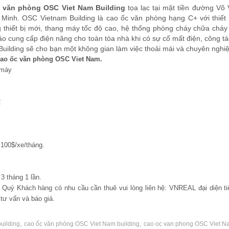
 văn phòng OSC Viet Nam Building
tọa lạc tại mặt tiền đường Võ
inh. OSC Vietnam Building là cao ốc văn phòng hạng C+ với thiết 
g thiết bị mới, thang máy tốc độ cao, hệ thống phòng cháy chữa cháy
 cung cấp điện năng cho toàn tòa nhà khi có sự cố mất điện, công tá
Building sẽ cho bạn một không gian làm việc thoải mái và chuyên nghiệ
cao ốc văn phòng OSC Viet Nam.
 máy
2
100$/xe/tháng.
3 tháng 1 lần.
m, Quý Khách hàng có nhu cầu cần thuê vui lòng liên hệ: VNREAL đại diện ti
ư vấn và báo giá.
,
,
uilding
cao ốc văn phòng OSC Viet Nam building
cao oc van phong OSC Viet N