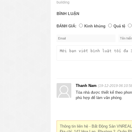
building
BÌNH LUẬN
ĐÁNH GIÁ:
Kinh khủng
Quá tệ
Thanh Nam
(19-12-2019 06:10:5
Tòa nhà được thiết kế theo phong
phù hợp để làm văn phòng.
Thông tin liên hệ - Bất Động Sản VNREAL
Địa chỉ: 142 Hoa Lan, Phường 2, Quận P