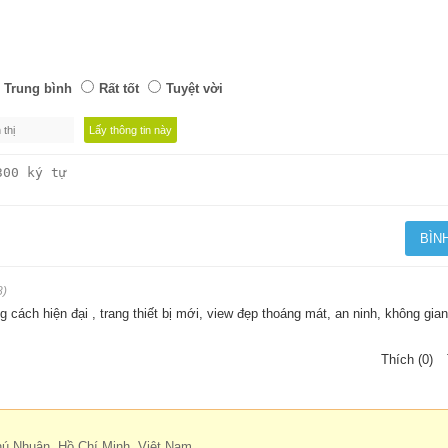
Trung bình
Rất tốt
Tuyệt vời
8)
 cách hiện đại , trang thiết bị mới, view đẹp thoáng mát, an ninh, không gian
Thích (0)
hú Nhuận, Hồ Chí Minh, Việt Nam