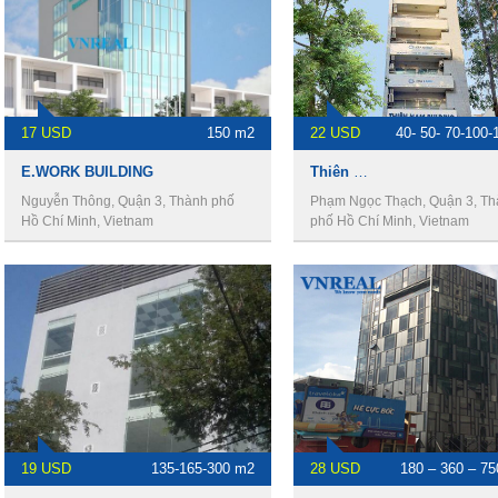
17 USD
150 m2
22 USD
40- 50- 70-100-
E.WORK BUILDING
Thiên Nam Building
Nguyễn Thông, Quận 3, Thành phố
Phạm Ngọc Thạch, Quận 3, T
Hồ Chí Minh, Vietnam
phố Hồ Chí Minh, Vietnam
19 USD
135-165-300 m2
28 USD
180 – 360 – 75