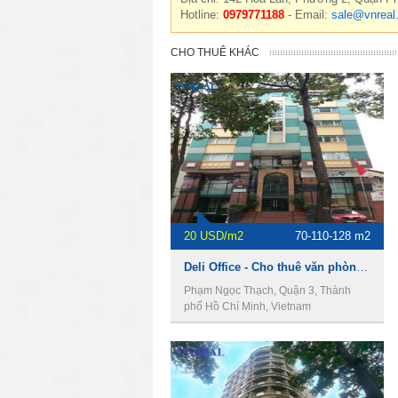
Hotline:
0979771188
- Email:
sale@vnreal
CHO THUÊ KHÁC
20 USD/m2
70-110-128 m2
Deli Office - Cho thuê văn phòng Quận 3
Phạm Ngọc Thạch, Quận 3, Thành
phố Hồ Chí Minh, Vietnam